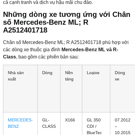
cả cạnh tranh và dịch vụ hậu mãi chu đáo.
Những dòng xe tương ứng với Chân
số Mercedes-Benz ML; R
A2512401718
Chân số Mercedes-Benz ML; R A2512401718 phù hợp với
các dòng xe thuộc gia đình
Mercedes-Benz ML và R-
Class
, bao gồm các phiên bản sau:
Nhà sản
Dòng
Nền
Loạixe
Dòng
xuất
tảng
xe
MERCEDES-
GL-
X166
GL 350
07.2012
BENZ
CLASS
CDI /
–
BlueTec
10.2015