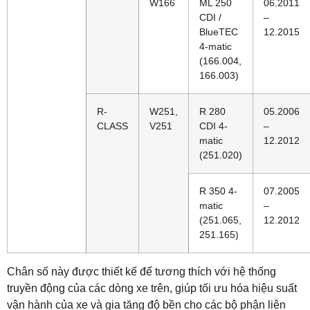
W166
ML 250
06.2011
CDI /
–
BlueTEC
12.2015
4-matic
(166.004,
166.003)
R-
W251,
R 280
05.2006
CLASS
V251
CDI 4-
–
matic
12.2012
(251.020)
R 350 4-
07.2005
matic
–
(251.065,
12.2012
251.165)
Chân số này được thiết kế để tương thích với hệ thống
truyền động của các dòng xe trên, giúp tối ưu hóa hiệu suất
vận hành của xe và gia tăng độ bền cho các bộ phận liên