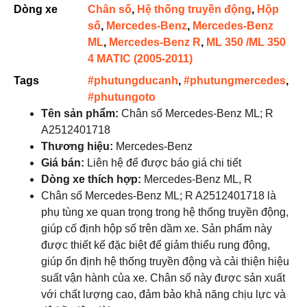
Dòng xe
Chân số
,
Hệ thống truyền động
,
Hộp
số
,
Mercedes-Benz
,
Mercedes-Benz
ML
,
Mercedes-Benz R
,
ML 350 /ML 350
4 MATIC (2005-2011)
Tags
#phutungducanh
,
#phutungmercedes
,
#phutungoto
Tên sản phẩm:
Chân số Mercedes-Benz ML; R
A2512401718
Thương hiệu:
Mercedes-Benz
Giá bán:
Liên hệ để được báo giá chi tiết
Dòng xe thích hợp:
Mercedes-Benz ML, R
Chân số Mercedes-Benz ML; R A2512401718 là
phụ tùng xe quan trọng trong hệ thống truyền động,
giúp cố định hộp số trên dầm xe. Sản phẩm này
được thiết kế đặc biệt để giảm thiểu rung động,
giúp ổn định hệ thống truyền động và cải thiện hiệu
suất vận hành của xe. Chân số này được sản xuất
với chất lượng cao, đảm bảo khả năng chịu lực và