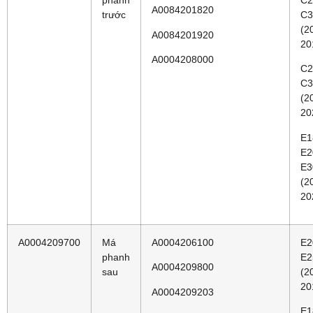
A0084201820
trước
C3
(2
A0084201920
20
A0004208000
C2
C3
(2
20
E1
E2
E3
(2
20
A0004209700
Má
A0004206100
E2
phanh
E2
A0004209800
sau
(2
20
A0004209203
E1