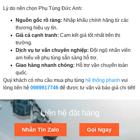
Lý do nên chọn Phụ Tùng Đức Anh:
Nguồn gốc rõ ràng:
Nhập khẩu chính hãng từ các
thương hiệu uy tín.
Giá cả cạnh tranh:
Cam kết giá tốt nhất trên thị
trường.
Dịch vụ tư vấn chuyên nghiệp:
Đội ngũ nhân viên
am hiểu về phụ tùng sẵn sàng hỗ trợ.
Giao hàng nhanh chóng:
Hỗ trợ vận chuyển toàn
quốc.
Quý khách có nhu cầu mua phụ tùng
hệ thống phanh
vui
lòng liên hệ
0989917746
để được tư vấn và báo giá chi tiết!
Liên hệ đặt hàng
Nhắn Tin Zalo
Gọi Ngay