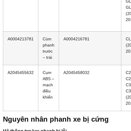
GL
GL
(2
20
A0004213781
Cùm
A0004216781
CL
phanh
(2
trước
20
– trái
A2045455632
Cụm
A2045458032
C2
ABS –
C2
mạch
C3
điều
C3
khiển
(2
20
Nguyên nhân phanh xe bị cứng