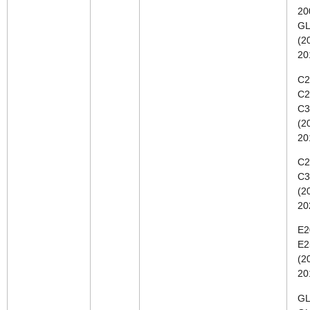
20
GL
(2
20
C2
C2
C3
(2
20
C2
C3
(2
20
E2
E2
(2
20
GL