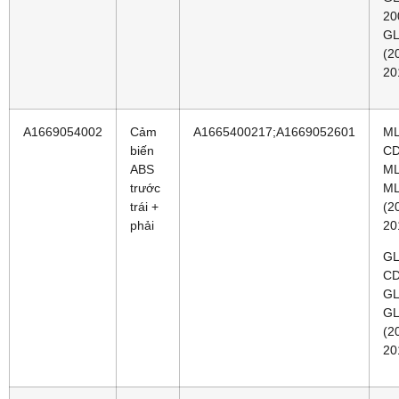
20
GL
(2
20
A1669054002
Cảm
A1665400217;A1669052601
ML
biến
CD
ABS
ML
trước
ML
trái +
(2
phải
20
GL
CD
GL
GL
(2
20