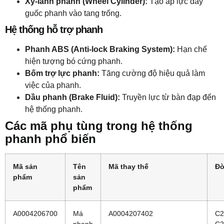
Xy-lanh phanh (Wheel Cylinder):
Tạo áp lực đẩy
guốc phanh vào tang trống.
Hệ thống hỗ trợ phanh
Phanh ABS (Anti-lock Braking System):
Hạn chế
hiện tượng bó cứng phanh.
Bốm trợ lực phanh:
Tăng cường độ hiệu quả làm
việc của phanh.
Dầu phanh (Brake Fluid):
Truyền lực từ bàn đạp đến
hệ thống phanh.
Các mã phụ tùng trong hệ thống
phanh phổ biến
Mã sản
Tên
Mã thay thế
Đờ
phẩm
sản
phẩm
A0004206700
Má
A0004207402
C2
phanh
C2