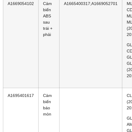
A1669054102
Cảm
A1665400317;A1669052701
ML
biến
CD
ABS
ML
sau
ML
trái +
(2
phải
20
GL
CD
GL
GL
(2
20
A1695401617
Cảm
CL
biến
(2
báo
20
mòn
GL
AM
GL