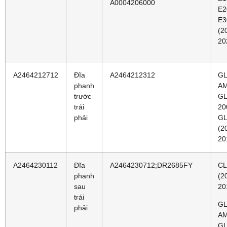
A0004206000
E2
E3
(2
20
A2464212712
Đĩa
A2464212312
GL
phanh
AM
trước
GL
trái
20
phải
GL
(2
20
A2464230112
Đĩa
A2464230712;DR2685FY
CL
phanh
(2
sau
20
trái
GL
phải
AM
GL