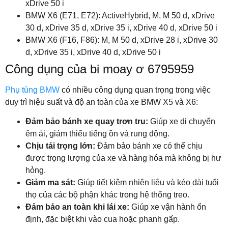
xDrive 50 i
BMW X6 (E71, E72): ActiveHybrid, M, M 50 d, xDrive
30 d, xDrive 35 d, xDrive 35 i, xDrive 40 d, xDrive 50 i
BMW X6 (F16, F86): M, M 50 d, xDrive 28 i, xDrive 30
d, xDrive 35 i, xDrive 40 d, xDrive 50 i
Công dụng của bi moay ơ 6795959
Phụ tùng BMW
có nhiều công dụng quan trọng trong việc
duy trì hiệu suất và độ an toàn của xe BMW X5 và X6:
Đảm bảo bánh xe quay trơn tru:
Giúp xe di chuyển
êm ái, giảm thiểu tiếng ồn và rung động.
Chịu tải trọng lớn:
Đảm bảo bánh xe có thể chịu
được trọng lượng của xe và hàng hóa mà không bị hư
hỏng.
Giảm ma sát:
Giúp tiết kiệm nhiên liệu và kéo dài tuổi
thọ của các bộ phận khác trong hệ thống treo.
Đảm bảo an toàn khi lái xe:
Giúp xe vận hành ổn
định, đặc biệt khi vào cua hoặc phanh gấp.