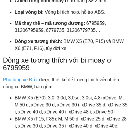
Chiều rộng cụm moay ơ:
Khoảng 88.2 mm.
Loại vòng bi:
Vòng bi tích hợp, hỗ trợ ABS.
Mã thay thế – mã tương đương:
6795959,
31206795959, 6779735, 31206779735…
Dòng xe tương thích:
BMW X5 (E70, F15) và BMW
X6 (E71, F16), tùy đời xe.
Dòng xe tương thích với bi moay ơ
6795959
Phụ tùng xe Đức
được thiết kế để tương thích với nhiều
dòng xe BMW, bao gồm:
BMW X5 (E70): 3.0, 3.0d, 3.0sd, 3.0si, 4.8i xDrive, M,
M 50 d, xDrive 30 d, xDrive 30 i, xDrive 35 d, xDrive 35
i, xDrive 40 d, xDrive 40 i, xDrive 48 i, xDrive 50 i
BMW X5 (F15, F85): M, M 50 d, xDrive 25 d, xDrive 28
i, xDrive 30 d, xDrive 35 i, xDrive 40 d, xDrive 40e,