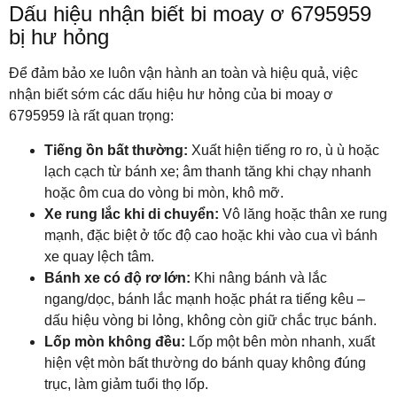
Dấu hiệu nhận biết bi moay ơ 6795959
bị hư hỏng
Để đảm bảo xe luôn vận hành an toàn và hiệu quả, việc
nhận biết sớm các dấu hiệu hư hỏng của bi moay ơ
6795959 là rất quan trọng:
Tiếng ồn bất thường:
Xuất hiện tiếng ro ro, ù ù hoặc
lạch cạch từ bánh xe; âm thanh tăng khi chạy nhanh
hoặc ôm cua do vòng bi mòn, khô mỡ.
Xe rung lắc khi di chuyển:
Vô lăng hoặc thân xe rung
mạnh, đặc biệt ở tốc độ cao hoặc khi vào cua vì bánh
xe quay lệch tâm.
Bánh xe có độ rơ lớn:
Khi nâng bánh và lắc
ngang/dọc, bánh lắc mạnh hoặc phát ra tiếng kêu –
dấu hiệu vòng bi lỏng, không còn giữ chắc trục bánh.
Lốp mòn không đều:
Lốp một bên mòn nhanh, xuất
hiện vệt mòn bất thường do bánh quay không đúng
trục, làm giảm tuổi thọ lốp.