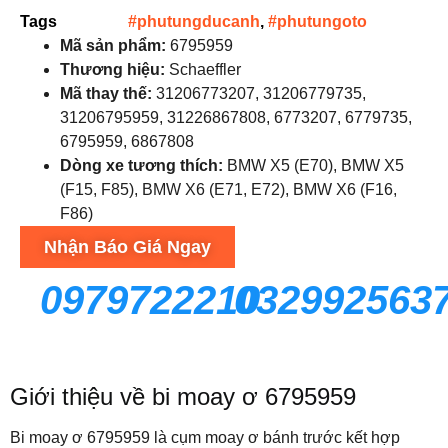
Tags
#phutungducanh
,
#phutungoto
Mã sản phẩm:
6795959
Thương hiệu:
Schaeffler
Mã thay thế:
31206773207, 31206779735,
31206795959, 31226867808, 6773207, 6779735,
6795959, 6867808
Dòng xe tương thích:
BMW X5 (E70), BMW X5
(F15, F85), BMW X6 (E71, E72), BMW X6 (F16,
F86)
Nhận Báo Giá Ngay
0979722210
032992563
Giới thiệu về bi moay ơ 6795959
Bi moay ơ 6795959 là cụm moay ơ bánh trước kết hợp