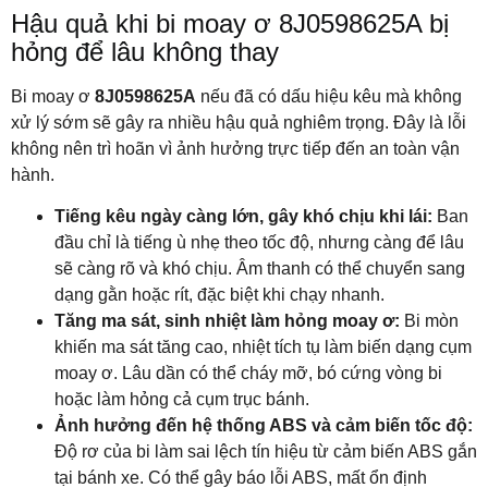
Hậu quả khi bi moay ơ 8J0598625A bị
hỏng để lâu không thay
Bi moay ơ
8J0598625A
nếu đã có dấu hiệu kêu mà không
xử lý sớm sẽ gây ra nhiều hậu quả nghiêm trọng. Đây là lỗi
không nên trì hoãn vì ảnh hưởng trực tiếp đến an toàn vận
hành.
Tiếng kêu ngày càng lớn, gây khó chịu khi lái:
Ban
đầu chỉ là tiếng ù nhẹ theo tốc độ, nhưng càng để lâu
sẽ càng rõ và khó chịu. Âm thanh có thể chuyển sang
dạng gằn hoặc rít, đặc biệt khi chạy nhanh.
Tăng ma sát, sinh nhiệt làm hỏng moay ơ:
Bi mòn
khiến ma sát tăng cao, nhiệt tích tụ làm biến dạng cụm
moay ơ. Lâu dần có thể cháy mỡ, bó cứng vòng bi
hoặc làm hỏng cả cụm trục bánh.
Ảnh hưởng đến hệ thống ABS và cảm biến tốc độ:
Độ rơ của bi làm sai lệch tín hiệu từ cảm biến ABS gắn
tại bánh xe. Có thể gây báo lỗi ABS, mất ổn định