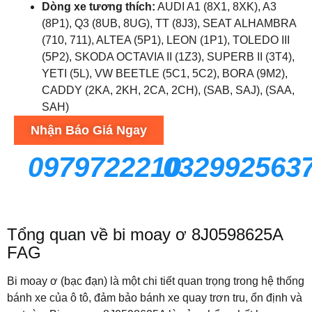
Dòng xe tương thích:
AUDI A1 (8X1, 8XK), A3
(8P1), Q3 (8UB, 8UG), TT (8J3), SEAT ALHAMBRA
(710, 711), ALTEA (5P1), LEON (1P1), TOLEDO III
(5P2), SKODA OCTAVIA II (1Z3), SUPERB II (3T4),
YETI (5L), VW BEETLE (5C1, 5C2), BORA (9M2),
CADDY (2KA, 2KH, 2CA, 2CH), (SAB, SAJ), (SAA,
SAH)
Nhận Báo Giá Ngay
0979722210
032992563
Tổng quan về bi moay ơ 8J0598625A
FAG
Bi moay ơ (bạc đạn) là một chi tiết quan trọng trong hệ thống
bánh xe của ô tô, đảm bảo bánh xe quay trơn tru, ổn định và