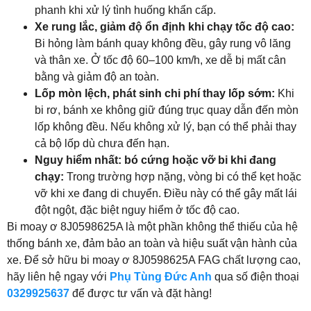
phanh khi xử lý tình huống khẩn cấp.
Xe rung lắc, giảm độ ổn định khi chạy tốc độ cao:
Bi hỏng làm bánh quay không đều, gây rung vô lăng
và thân xe. Ở tốc độ 60–100 km/h, xe dễ bị mất cân
bằng và giảm độ an toàn.
Lốp mòn lệch, phát sinh chi phí thay lốp sớm:
Khi
bi rơ, bánh xe không giữ đúng trục quay dẫn đến mòn
lốp không đều. Nếu không xử lý, bạn có thể phải thay
cả bộ lốp dù chưa đến hạn.
Nguy hiểm nhất: bó cứng hoặc vỡ bi khi đang
chạy:
Trong trường hợp nặng, vòng bi có thể kẹt hoặc
vỡ khi xe đang di chuyển. Điều này có thể gây mất lái
đột ngột, đặc biệt nguy hiểm ở tốc độ cao.
Bi moay ơ 8J0598625A là một phần không thể thiếu của hệ
thống bánh xe, đảm bảo an toàn và hiệu suất vận hành của
xe. Để sở hữu bi moay ơ 8J0598625A FAG chất lượng cao,
hãy liên hệ ngay với
Phụ Tùng Đức Anh
qua số điện thoại
0329925637
để được tư vấn và đặt hàng!