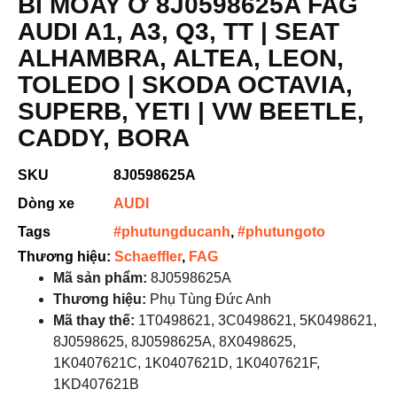
BI MOAY Ơ 8J0598625A FAG
AUDI A1, A3, Q3, TT | SEAT
ALHAMBRA, ALTEA, LEON,
TOLEDO | SKODA OCTAVIA,
SUPERB, YETI | VW BEETLE,
CADDY, BORA
SKU
8J0598625A
Dòng xe
AUDI
Tags
#phutungducanh
,
#phutungoto
Thương hiệu:
Schaeffler
,
FAG
Mã sản phẩm:
8J0598625A
Thương hiệu:
Phụ Tùng Đức Anh
Mã thay thế:
1T0498621, 3C0498621, 5K0498621,
8J0598625, 8J0598625A, 8X0498625,
1K0407621C, 1K0407621D, 1K0407621F,
1KD407621B