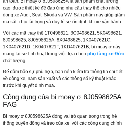
an toàn. Bi moay ơ 8J0598625A là sản phẩm chất lượng
cao, được thiết kế để đáp ứng nhu cầu thay thế cho nhiều
dòng xe Audi, Seat, Skoda và VW. Sản phẩm này giúp giảm
ma sát, chịu tải trọng và duy trì sự ổn định khi xe vận hành.
Với các mã thay thế 1T0498621, 3C0498621, 5K0498621,
8J0598625, 8J0598625A, 8X0498625, 1K0407621C,
1K0407621D, 1K0407621F, 1KD407621B, bi moay ơ này
mang lại sự linh hoạt trong việc lựa chọn
phụ tùng xe Đức
chất lượng.
Để đảm bảo sự phù hợp, bạn nên kiểm tra thông tin chi tiết
về dòng xe, năm sản xuất và các thông số kỹ thuật khác
trước khi quyết định mua.
Công dụng của bi moay ơ 8J0598625A
FAG
Bi moay ơ 8J0598625A đóng vai trò quan trọng trong hệ
thống truyền động và treo của xe, với các công dụng chính