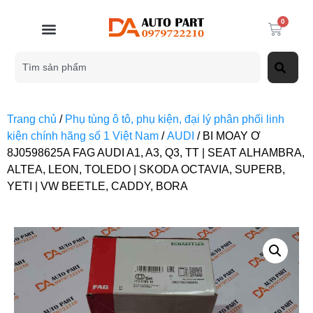
0
Trang chủ
/
Phụ tùng ô tô, phụ kiện, đại lý phân phối linh
kiện chính hãng số 1 Việt Nam
/
AUDI
/ BI MOAY Ơ
8J0598625A FAG AUDI A1, A3, Q3, TT | SEAT ALHAMBRA,
ALTEA, LEON, TOLEDO | SKODA OCTAVIA, SUPERB,
YETI | VW BEETLE, CADDY, BORA