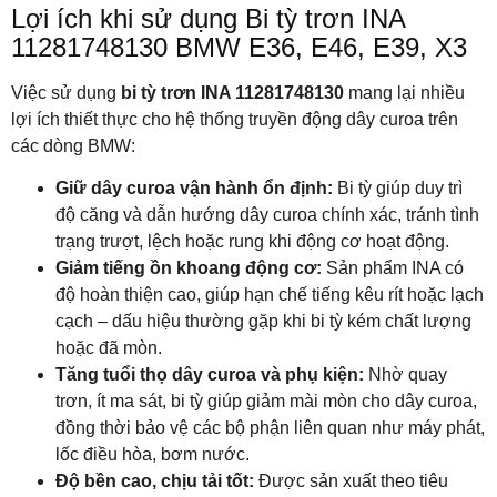
Lợi ích khi sử dụng Bi tỳ trơn INA
11281748130 BMW E36, E46, E39, X3
Việc sử dụng
bi tỳ trơn INA 11281748130
mang lại nhiều
lợi ích thiết thực cho hệ thống truyền động dây curoa trên
các dòng BMW:
Giữ dây curoa vận hành ổn định:
Bi tỳ giúp duy trì
độ căng và dẫn hướng dây curoa chính xác, tránh tình
trạng trượt, lệch hoặc rung khi động cơ hoạt động.
Giảm tiếng ồn khoang động cơ:
Sản phẩm INA có
độ hoàn thiện cao, giúp hạn chế tiếng kêu rít hoặc lạch
cạch – dấu hiệu thường gặp khi bi tỳ kém chất lượng
hoặc đã mòn.
Tăng tuổi thọ dây curoa và phụ kiện:
Nhờ quay
trơn, ít ma sát, bi tỳ giúp giảm mài mòn cho dây curoa,
đồng thời bảo vệ các bộ phận liên quan như máy phát,
lốc điều hòa, bơm nước.
Độ bền cao, chịu tải tốt:
Được sản xuất theo tiêu