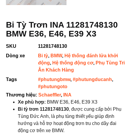
Bi Tỳ Trơn INA 11281748130
BMW E36, E46, E39 X3
SKU
11281748130
Dòng xe
Bi tỳ
,
BMW
,
Hệ thống đánh lửa khởi
động
,
Hệ thống động cơ
,
Phụ Tùng Tri
Ân Khách Hàng
Tags
#phutungbmw
,
#phutungducanh
,
#phutungoto
Thương hiệu:
Schaeffler
,
INA
Xe phù hợp:
BMW E36, E46, E39 X3
Bi tỳ trơn 11281748130
, được cung cấp bởi Phụ
Tùng Đức Anh, là phụ tùng thiết yếu giúp định
hướng và hỗ trợ hoạt động trơn tru cho dây đai
động cơ trên xe BMW.