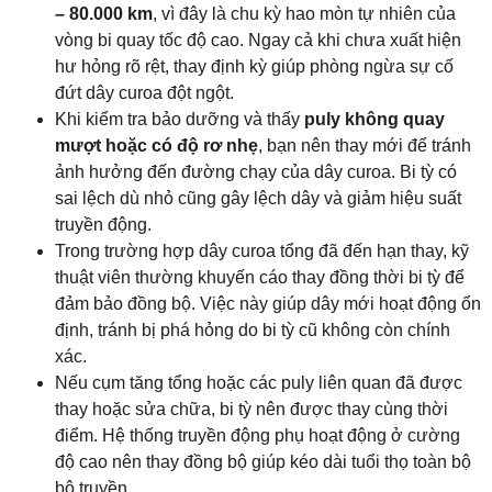
– 80.000 km
, vì đây là chu kỳ hao mòn tự nhiên của
vòng bi quay tốc độ cao. Ngay cả khi chưa xuất hiện
hư hỏng rõ rệt, thay định kỳ giúp phòng ngừa sự cố
đứt dây curoa đột ngột.
Khi kiểm tra bảo dưỡng và thấy
puly không quay
mượt hoặc có độ rơ nhẹ
, bạn nên thay mới để tránh
ảnh hưởng đến đường chạy của dây curoa. Bi tỳ có
sai lệch dù nhỏ cũng gây lệch dây và giảm hiệu suất
truyền động.
Trong trường hợp dây curoa tổng đã đến hạn thay, kỹ
thuật viên thường khuyến cáo thay đồng thời bi tỳ để
đảm bảo đồng bộ. Việc này giúp dây mới hoạt động ổn
định, tránh bị phá hỏng do bi tỳ cũ không còn chính
xác.
Nếu cụm tăng tổng hoặc các puly liên quan đã được
thay hoặc sửa chữa, bi tỳ nên được thay cùng thời
điểm. Hệ thống truyền động phụ hoạt động ở cường
độ cao nên thay đồng bộ giúp kéo dài tuổi thọ toàn bộ
bộ truyền.