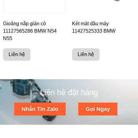
Gioăng nắp giàn cò
Két mát dầu máy
11127565286 BMW N54
11427525333 BMW
N55
Liên hệ
Liên hệ
Liên hệ đặt hàng
Nhắn Tin Zalo
Gọi Ngay