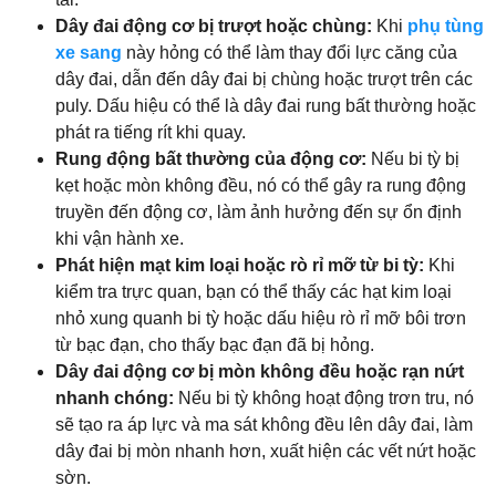
Dây đai động cơ bị trượt hoặc chùng:
Khi
phụ tùng
xe sang
này hỏng có thể làm thay đổi lực căng của
dây đai, dẫn đến dây đai bị chùng hoặc trượt trên các
puly. Dấu hiệu có thể là dây đai rung bất thường hoặc
phát ra tiếng rít khi quay.
Rung động bất thường của động cơ:
Nếu bi tỳ bị
kẹt hoặc mòn không đều, nó có thể gây ra rung động
truyền đến động cơ, làm ảnh hưởng đến sự ổn định
khi vận hành xe.
Phát hiện mạt kim loại hoặc rò rỉ mỡ từ bi tỳ:
Khi
kiểm tra trực quan, bạn có thể thấy các hạt kim loại
nhỏ xung quanh bi tỳ hoặc dấu hiệu rò rỉ mỡ bôi trơn
từ bạc đạn, cho thấy bạc đạn đã bị hỏng.
Dây đai động cơ bị mòn không đều hoặc rạn nứt
nhanh chóng:
Nếu bi tỳ không hoạt động trơn tru, nó
sẽ tạo ra áp lực và ma sát không đều lên dây đai, làm
dây đai bị mòn nhanh hơn, xuất hiện các vết nứt hoặc
sờn.