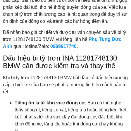
cao cấp, đảm bảo độ bền vượt trội và hiệu suất ổn định, góp
phần kéo dài tuổi thọ hệ thống truyền động của xe. Việc lựa
chọn bi tỳ trơn chất lượng cao là rất quan trọng để duy trì sự
ổn định của động cơ và tránh các hư hỏng tiềm ẩn.
Để nhận báo giá chi tiết và được tư vấn chuyên sâu về bi tỳ
trơn 11281748130 BMW, vui lòng liên hệ
Phụ Tùng Đức
Anh
qua Hotline/Zalo:
0989917746
.
Dấu hiệu bi tỳ trơn
INA
11281748130
BMW cần được kiểm tra và thay thế
Khi bi tỳ trơn 11281748130 BMW bắt đầu có dấu hiệu xuống
cấp, chiếc xe của bạn sẽ phát ra những tín hiệu cảnh báo rõ
rệt:
Tiếng ồn lạ từ khu vực động cơ:
Bạn có thể nghe
thấy tiếng rít, tiếng cọ xát, tiếng ù ù hoặc tiếng kêu “két
két” phát ra từ khu vực dây đai động cơ, đặc biệt khi
khởi động xe, tăng tốc hoặc khi động cơ chạy không
tải.