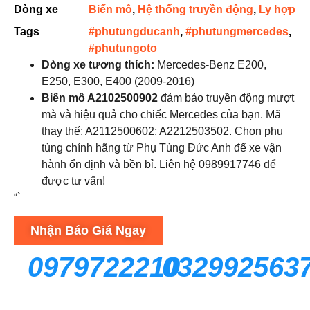
Dòng xe
Biến mô
,
Hệ thống truyền động
,
Ly hợp
Tags
#phutungducanh
,
#phutungmercedes
,
#phutungoto
Dòng xe tương thích:
Mercedes-Benz E200,
E250, E300, E400 (2009-2016)
Biến mô A2102500902
đảm bảo truyền động mượt
mà và hiệu quả cho chiếc Mercedes của bạn. Mã
thay thế: A2112500602; A2212503502. Chọn phụ
tùng chính hãng từ Phụ Tùng Đức Anh để xe vận
hành ổn định và bền bỉ. Liên hệ 0989917746 để
được tư vấn!
“`
Nhận Báo Giá Ngay
0979722210
032992563