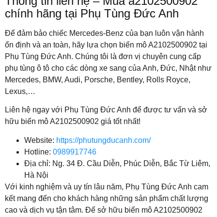
Thông tin liên hệ – Mua a2102500902
chính hãng tại Phụ Tùng Đức Anh
Để đảm bảo chiếc Mercedes-Benz của bạn luôn vận hành
ổn định và an toàn, hãy lựa chọn biến mô A2102500902 tại
Phụ Tùng Đức Anh. Chúng tôi là đơn vị chuyên cung cấp
phụ tùng ô tô cho các dòng xe sang của Anh, Đức, Nhật như
Mercedes, BMW, Audi, Porsche, Bentley, Rolls Royce,
Lexus,…
Liên hệ ngay với Phụ Tùng Đức Anh để được tư vấn và sở
hữu biến mô A2102500902 giá tốt nhất!
Website:
https://phutungducanh.com/
Hotline:
0989917746
Địa chỉ: Ng. 34 Đ. Cầu Diễn, Phúc Diễn, Bắc Từ Liêm,
Hà Nội
Với kinh nghiệm và uy tín lâu năm, Phụ Tùng Đức Anh cam
kết mang đến cho khách hàng những sản phẩm chất lượng
cao và dịch vụ tận tâm. Để sở hữu biến mô A2102500902