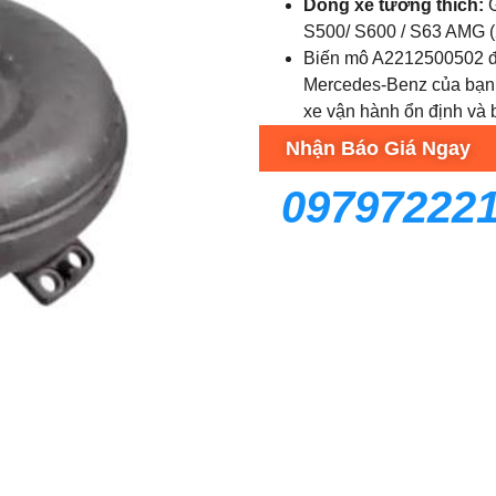
Dòng xe tương thích:
G
S500/ S600 / S63 AMG 
Biến mô A2212500502 đ
Mercedes-Benz của bạn.
xe vận hành ổn định và b
Nhận Báo Giá Ngay
09797222