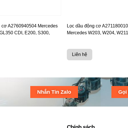
g cơ A2760940504 Mercedes
Lọc dầu động cơ A27118001
GL350 CDI, E200, S300,
Mercedes W203, W204, W211
Liên hệ
Nhắn Tin Zalo
Gọi
Chính sách