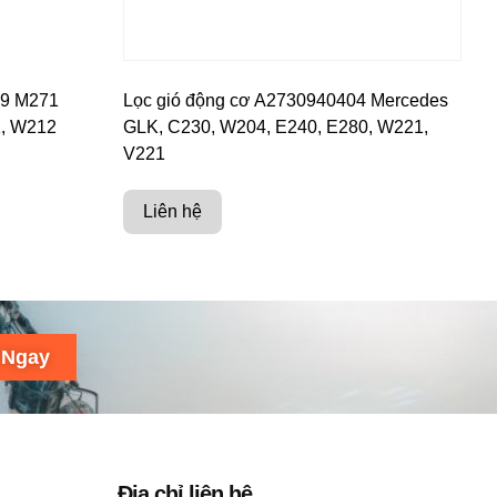
09 M271
Lọc gió động cơ A2730940404 Mercedes
, W212
GLK, C230, W204, E240, E280, W221,
V221
Liên hệ
 Ngay
Địa chỉ liên hệ