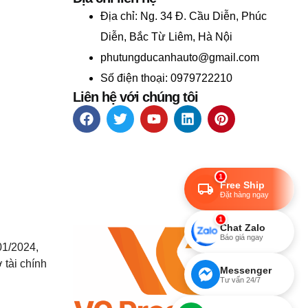
Địa chỉ:
Ng. 34 Đ. Cầu Diễn, Phúc
Diễn, Bắc Từ Liêm, Hà Nội
phutungducanhauto@gmail.com
Số điện thoại: 0979722210
Liên hệ với chúng tôi
1
Free Ship
Đặt hàng ngay
1
Chat Zalo
Báo giá ngay
01/2024,
 tài chính
Messenger
Tư vấn 24/7