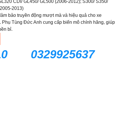
L320 CDI/ GL450/ GL500 (2006-2012); S300/ S350/
(2005-2013)
ảm bảo truyền động mượt mà và hiệu quả cho xe
 Phụ Tùng Đức Anh cung cấp biến mô chính hãng, giúp
ền bỉ.
10
0329925637