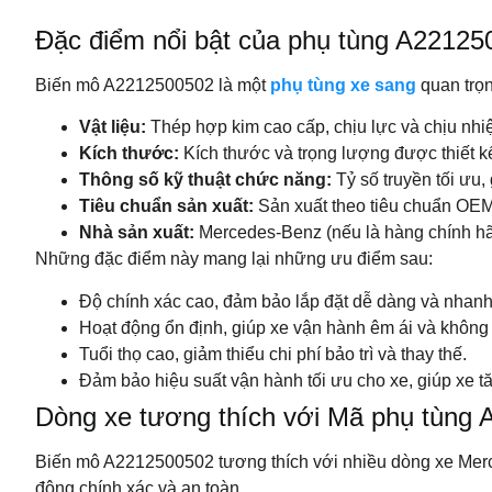
Đặc điểm nổi bật của phụ tùng A2212
Biến mô A2212500502 là một
phụ tùng xe sang
quan trọn
Vật liệu:
Thép hợp kim cao cấp, chịu lực và chịu nhiệ
Kích thước:
Kích thước và trọng lượng được thiết k
Thông số kỹ thuật chức năng:
Tỷ số truyền tối ưu,
Tiêu chuẩn sản xuất:
Sản xuất theo tiêu chuẩn OEM
Nhà sản xuất:
Mercedes-Benz (nếu là hàng chính hã
Những đặc điểm này mang lại những ưu điểm sau:
Độ chính xác cao, đảm bảo lắp đặt dễ dàng và nhan
Hoạt động ổn định, giúp xe vận hành êm ái và không b
Tuổi thọ cao, giảm thiểu chi phí bảo trì và thay thế.
Đảm bảo hiệu suất vận hành tối ưu cho xe, giúp xe tăn
Dòng xe tương thích với Mã phụ tùng
Biến mô A2212500502 tương thích với nhiều dòng xe Merc
động chính xác và an toàn.