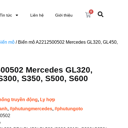
0
Tin tức
Liên hệ
Giới thiệu
Biến mô
/ Biến mô A2212500502 Mercedes GL320, GL450,
500502 Mercedes GL320,
S300, S350, S500, S600
hống truyền động
,
Ly hợp
anh
,
#phutungmercedes
,
#phutungoto
0502
ô