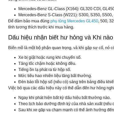
Mercedes-Benz GL-Class (X164): GL320 CDI, GL450
Mercedes-Benz S-Class (W221): S300, S350, S500,
Để đảm bảo mua đúng
phụ tùng Mercedes GL450
, 500, 3
tính tương thích trước khi mua hàng.
Dấu hiệu nhận biết hư hỏng và Khi nà
Biến mô là một bộ phận quan trọng, và khi gặp sự cố, nó 
Xe bị giật hoặc rung khi chuyển số.
Tăng tốc chậm hoặc không đều.
Tiếng ồn lạ phát ra từ hộp số.
Mức tiêu hao nhiên liệu tăng bất thường.
Đèn báo lỗi hộp số (nếu có) sáng trên bảng điều khiể
Việc bỏ qua các dấu hiệu này có thể dẫn đến hư hỏng nghi
Ngay khi phát hiện bất kỳ dấu hiệu bất thường nào.
Theo lịch bảo dưỡng định kỳ của nhà sản xuất (nếu 
Sau khi xe gặp va chạm mạnh có thể ảnh hưởng đến