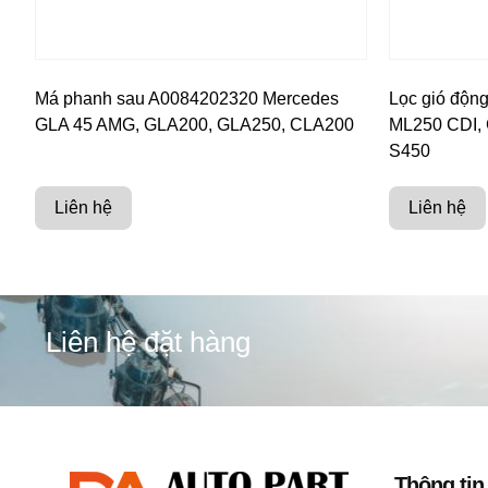
Má phanh sau A0084202320 Mercedes
Lọc gió độn
GLA 45 AMG, GLA200, GLA250, CLA200
ML250 CDI, 
S450
Liên hệ
Liên hệ
Liên hệ đặt hàng
Thông tin