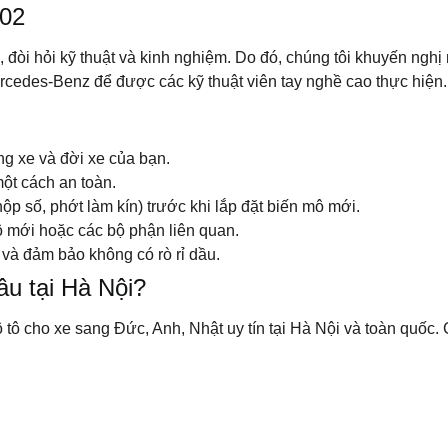
502
, đòi hỏi kỹ thuật và kinh nghiệm. Do đó, chúng tôi khuyến ngh
rcedes-Benz để được các kỹ thuật viên tay nghề cao thực hiện.
g xe và đời xe của bạn.
ột cách an toàn.
ộp số, phớt làm kín) trước khi lắp đặt biến mô mới.
mô mới hoặc các bộ phận liên quan.
ố và đảm bảo không có rò rỉ dầu.
u tại Hà Nội?
ô tô cho xe sang Đức, Anh, Nhật uy tín tại Hà Nội và toàn quốc