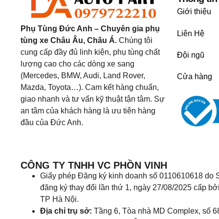
Giới thiệu
Phụ Tùng Đức Anh – Chuyên gia phụ
Liên Hệ
tùng xe Châu Âu, Châu Á.
Chúng tôi
cung cấp đầy đủ linh kiện, phụ tùng chất
Đội ngũ
lượng cao cho các dòng xe sang
(Mercedes, BMW, Audi, Land Rover,
Cửa hàng
Mazda, Toyota…). Cam kết hàng chuẩn,
giao nhanh và tư vấn kỹ thuật tận tâm. Sự
an tâm của khách hàng là ưu tiên hàng
đầu của Đức Anh.
CÔNG TY TNHH VC PHỒN VINH
Giấy phép Đăng ký kinh doanh số 0110610618 do S
đăng ký thay đổi lần thứ 1, ngày 27/08/2025 cấp bở
TP Hà Nội.
Địa chỉ trụ sở:
Tầng 6, Tòa nhà MD Complex, số 6