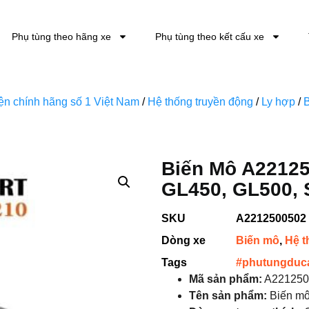
Phụ tùng theo hãng xe
Phụ tùng theo kết cấu xe
kiện chính hãng số 1 Việt Nam
/
Hệ thống truyền động
/
Ly hợp
/
Biến Mô A2212
GL450, GL500, 
SKU
A2212500502
Dòng xe
Biến mô
,
Hệ t
Tags
#phutungduc
Mã sản phẩm:
A221250
Tên sản phẩm:
Biến m