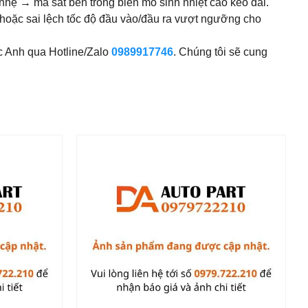
nhẹ → ma sát bên trong biến mô sinh nhiệt cao kéo dài.
 hoặc sai lệch tốc độ đầu vào/đầu ra vượt ngưỡng cho
c Anh qua Hotline/Zalo
0989917746
. Chúng tôi sẽ cung