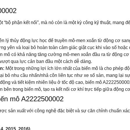
00002
“bộ phận kết nối”, mà nó còn là một kỳ công kỹ thuật, mang đ
 lý thủy động lực học để truyền mô-men xoắn từ động cơ sang 
ng yên và loại bỏ hoàn toàn cảm giác giật cục khi vào số hoặc 
ến mô có khả năng tăng cường mô-men xoắn đầu ra từ động cơ tr
 vượt qua lực cản ban đầu một cách dễ dàng.
n:
Một trong những lợi ích lớn nhất của biến mô là cho phép độ
 bỏ nhu cầu nhấn/nhả côn liên tục như xe số sàn, mang lại sự ti
động và tiết kiệm nhiên liệu ở tốc độ cao, biến mô A2222500002
 bên trong biến mô, tạo ra kết nối cơ khí trực tiếp giữa động c
biến mô A2222500002
 sản xuất với công nghệ đặc biệt và sự căn chỉnh chuẩn xác 
4, 2015, 2016)