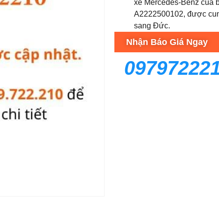
xe Mercedes-Benz của b
A2222500102, được cun
sang Đức.
Nhận Báo Giá Ngay
09797222