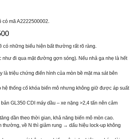
mô có mã A2222500002.
500
 có những biểu hiện bất thường rất rõ ràng.
ác như đi qua mặt đường gợn sóng). Nếu nhả ga nhẹ là hết
ây là triệu chứng điển hình của mòn bề mặt ma sát bên
o hệ thống cố khóa biến mô nhưng không giữ được áp suất
ên bản GL350 CDI máy dầu – xe nặng >2,4 tấn nên cảm
 tăng dần theo thời gian, khả năng biến mô mòn cao.
h thường, về N thì giảm rung → dấu hiệu lock-up không