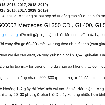
15, 2016, 2017, 2018, 2019)
15, 2016, 2017, 2018, 2019)
-Class, được trang bị loại hộp số tự động cần sử dụng biến 
2500002 Mercedes GL350 CDI, GL400, GL
ng xe sang
biến mô gặp trục trặc, chiếc Mercedes GL của bạn sẽ
Khi chạy đều ga 60–90 km/h, xe rung theo nhịp rất nhỏ (cảm gi
định khi lên cầu vượt, xe rung giật nhịp ngắn 0,5–1 giây/lần. Đ
Đồng hồ tua máy lên xuống nhẹ dù chân ga không thay đổi – d
ga sâu, tua tăng nhanh 500–800 rpm nhưng xe “ì”, đặc biệt tr
rễ khoảng 1–2 giây rồi “cộc” một cái mới ăn số. Nếu hiện tượng
hi chạy 20–30 phút, giữ phanh ở D thấy xe rung nhiều hơn bìn