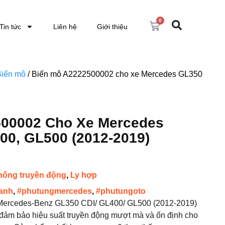
0
Tin tức
Liên hệ
Giới thiệu
Biến mô
/ Biến mô A2222500002 cho xe Mercedes GL350
500002 Cho Xe Mercedes
00, GL500 (2012-2019)
hống truyền động
,
Ly hợp
anh
,
#phutungmercedes
,
#phutungoto
ercedes-Benz GL350 CDI/ GL400/ GL500 (2012-2019)
đảm bảo hiệu suất truyền động mượt mà và ổn định cho