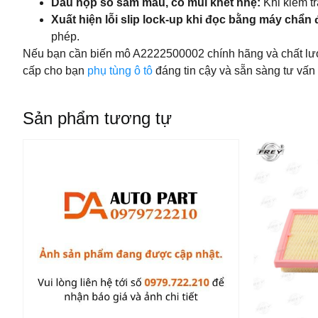
Dầu hộp số sẫm màu, có mùi khét nhẹ:
Khi kiểm t
Xuất hiện lỗi slip lock-up khi đọc bằng máy chẩn
phép.
Nếu bạn cần biến mô A2222500002 chính hãng và chất lượ
cấp cho bạn
phụ tùng ô tô
đáng tin cậy và sẵn sàng tư vấn
Sản phẩm tương tự