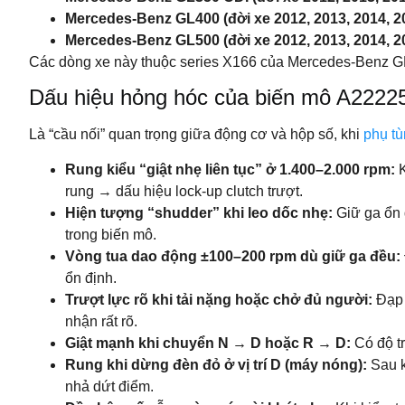
Mercedes-Benz GL400 (đời xe 2012, 2013, 2014, 20
Mercedes-Benz GL500 (đời xe 2012, 2013, 2014, 20
Các dòng xe này thuộc series X166 của Mercedes-Benz GL
Dấu hiệu hỏng hóc của biến mô A222
Là “cầu nối” quan trọng giữa động cơ và hộp số, khi
phụ tù
Rung kiểu “giật nhẹ liên tục” ở 1.400–2.000 rpm:
rung → dấu hiệu lock-up clutch trượt.
Hiện tượng “shudder” khi leo dốc nhẹ:
Giữ ga ổn 
trong biến mô.
Vòng tua dao động ±100–200 rpm dù giữ ga đều:
ổn định.
Trượt lực rõ khi tải nặng hoặc chở đủ người:
Đạp 
nhận rất rõ.
Giật mạnh khi chuyển N → D hoặc R → D:
Có độ t
Rung khi dừng đèn đỏ ở vị trí D (máy nóng):
Sau k
nhả dứt điểm.