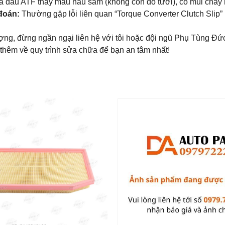
ra dầu ATF thấy màu nâu sẫm (không còn đỏ tươi), có mùi cháy 
 đoán:
Thường gặp lỗi liên quan “Torque Converter Clutch Slip”
ng, đừng ngần ngại liên hệ với tôi hoặc đội ngũ Phụ Tùng Đứ
 thêm về quy trình sửa chữa để bạn an tâm nhất!