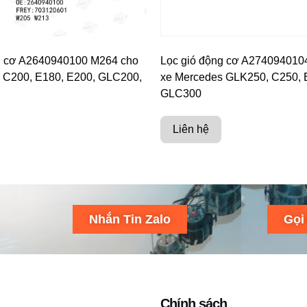
g cơ A2640940100 M264 cho
Lọc gió động cơ A274094010
 C200, E180, E200, GLC200,
xe Mercedes GLK250, C250, 
GLC300
Liên hệ
Nhắn Tin Zalo
Gọi
Chính sách