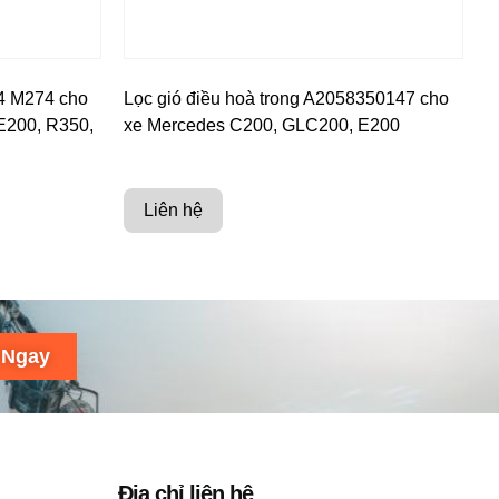
4 M274 cho
Lọc gió điều hoà trong A2058350147 cho
E200, R350,
xe Mercedes C200, GLC200, E200
Liên hệ
 Ngay
Địa chỉ liên hệ