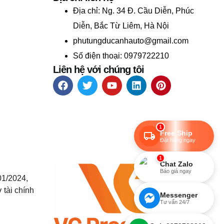
Địa chỉ:
Ng. 34 Đ. Cầu Diễn, Phúc
Diễn, Bắc Từ Liêm, Hà Nội
phutungducanhauto@gmail.com
Số điện thoại: 0979722210
Liên hệ với chúng tôi
1
Free Ship
Đặt hàng ngay
1
Chat Zalo
Báo giá ngay
01/2024,
 tài chính
Messenger
Tư vấn 24/7