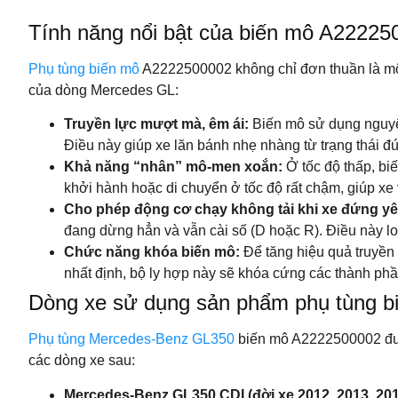
Tính năng nổi bật của biến mô A22225
Phụ tùng biến mô
A2222500002 không chỉ đơn thuần là một 
của dòng Mercedes GL:
Truyền lực mượt mà, êm ái:
Biến mô sử dụng nguyên
Điều này giúp xe lăn bánh nhẹ nhàng từ trạng thái đứ
Khả năng “nhân” mô-men xoắn:
Ở tốc độ thấp, bi
khởi hành hoặc di chuyển ở tốc độ rất chậm, giúp xe
Cho phép động cơ chạy không tải khi xe đứng yê
đang dừng hẳn và vẫn cài số (D hoặc R). Điều này loại
Chức năng khóa biến mô:
Để tăng hiệu quả truyền 
nhất định, bộ ly hợp này sẽ khóa cứng các thành phần
Dòng xe sử dụng sản phẩm phụ tùng 
Phụ tùng Mercedes-Benz GL350
biến mô A2222500002 được
các dòng xe sau:
Mercedes-Benz GL350 CDI (đời xe 2012, 2013, 201