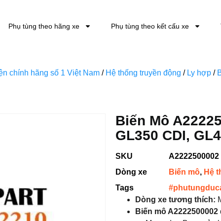
Phụ tùng theo hãng xe
Phụ tùng theo kết cấu xe
kiện chính hãng số 1 Việt Nam
/
Hệ thống truyền động
/
Ly hợp
/
Biến Mô A2222
GL350 CDI, GL4
SKU
A2222500002
Dòng xe
Biến mô
,
Hệ t
Tags
#phutungduc
Dòng xe tương thích:
M
Biến mô A2222500002