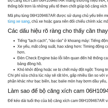
Bộ căng xích cam 06H109467AR mang thương hiệu INA, mộ
thống bôi trơn là những yếu tố then chốt giúp bộ căng xích
Mã phụ tùng 06H109467AR được sử dụng chủ yếu trên một
tùng xe sang
, chủ xe hoặc gara nên đối chiếu chính xác mã
Các dấu hiệu rõ ràng cho thấy cần th
Tiếng “lạch cạch”, “rào rào” ở khoang máy: Tiếng độ
Xe yếu, mất công suất, hao xăng hơn: Timing động cơ b
hơn.
Đèn Check Engine báo lỗi liên quan đến hệ thống ca
bảng đồng hồ.
Khó khởi động hoặc xe bị chết máy đột ngột: Trong t
Chi phí sửa chữa lúc này sẽ rất lớn, gấp nhiều lần so với 
phận khác như bạc biên, bạc balie mòn hay bơm dầu yếu, 
Làm sao để bộ căng xích cam 06H1094
Để kéo dài tuổi thọ của bộ căng xích cam 06H109467AR và