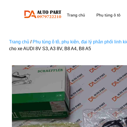
Trang chủ
Phụ tùng ô tô
Trang chủ
/
Phụ tùng ô tô, phụ kiện, đại lý phân phối linh 
cho xe AUDI 8V S3, A3 8V, B8 A4, B8 A5