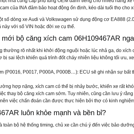
t nhà cung cấp phụ tùng OEM danh tiếng cho nhiều hãng xe c
 cam của INA đảm bảo hoạt động ổn định, kéo dài tuổi thọ cho xí
 số dòng xe Audi và Volkswagen sử dụng động cơ EA888 (2.0
 này với số VIN hoặc đời xe cụ thể.
ay mới bộ căng xích cam 06H109467AR ng
ng thường rõ nhất khi khởi động nguội hoặc lúc nhả ga, do xíc
ị sai lệch khiến quá trình đốt cháy nhiên liệu không tối ưu, xe
m (P0016, P0017, P000A, P000B…): ECU sẽ ghi nhận sự bất thườn
rường hợp nặng, xích cam có thể bị nhảy bước, khiến xe rất khó
việc thay bộ căng xích cam sớm. Tuy nhiên, cũng cần lưu ý rằng t
nên việc chẩn đoán cần được thực hiện bởi thợ có kinh nghiệm
67AR luôn khỏe mạnh và bền bỉ?
 toàn bộ hệ thống timing, chủ xe cần chú ý đến việc bảo dưỡ