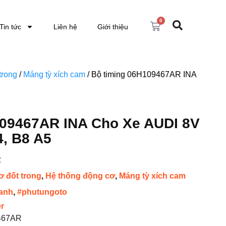
0
Tin tức
Liên hệ
Giới thiệu
trong
/
Máng tỳ xích cam
/ Bộ timing 06H109467AR INA
09467AR INA Cho Xe AUDI 8V
4, B8 A5
R
 đốt trong
,
Hệ thống động cơ
,
Máng tỳ xích cam
anh
,
#phutungoto
er
467AR