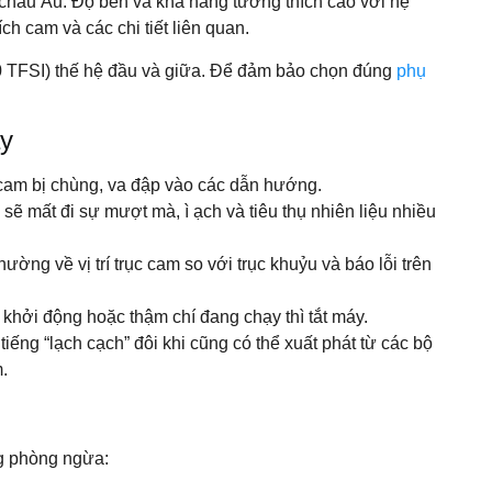
hâu Âu. Độ bền và khả năng tương thích cao với hệ
ch cam và các chi tiết liên quan.
 TFSI) thế hệ đầu và giữa. Để đảm bảo chọn đúng
phụ
ay
h cam bị chùng, va đập vào các dẫn hướng.
 sẽ mất đi sự mượt mà, ì ạch và tiêu thụ nhiên liệu nhiều
g về vị trí trục cam so với trục khuỷu và báo lỗi trên
 khởi động hoặc thậm chí đang chạy thì tắt máy.
iếng “lạch cạch” đôi khi cũng có thể xuất phát từ các bộ
.
ng phòng ngừa: