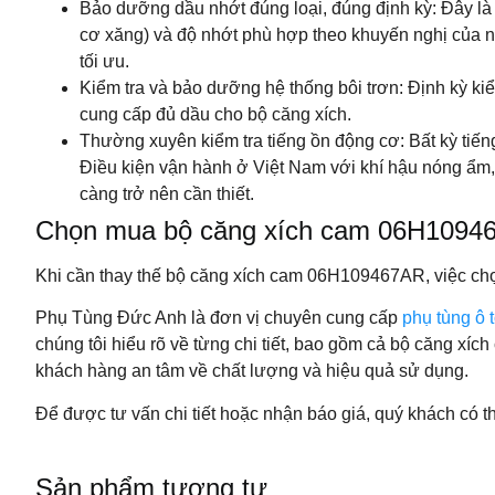
Bảo dưỡng dầu nhớt đúng loại, đúng định kỳ: Đây là 
cơ xăng) và độ nhớt phù hợp theo khuyến nghị của n
tối ưu.
Kiểm tra và bảo dưỡng hệ thống bôi trơn: Định kỳ ki
cung cấp đủ dầu cho bộ căng xích.
Thường xuyên kiểm tra tiếng ồn động cơ: Bất kỳ tiếng
Điều kiện vận hành ở Việt Nam với khí hậu nóng ẩm, b
càng trở nên cần thiết.
Chọn mua bộ căng xích cam 06H109467
Khi cần thay thế bộ căng xích cam 06H109467AR, việc chọ
Phụ Tùng Đức Anh là đơn vị chuyên cung cấp
phụ tùng ô 
chúng tôi hiểu rõ về từng chi tiết, bao gồm cả bộ căng 
khách hàng an tâm về chất lượng và hiệu quả sử dụng.
Để được tư vấn chi tiết hoặc nhận báo giá, quý khách có th
Sản phẩm tương tự