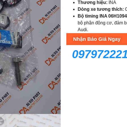
Thương hiệu:
INA
Dòng xe tương thích:
C
Bộ timing INA 06H109
bộ phận động cơ, đảm bả
Audi.
Nhận Báo Giá Ngay
09797222