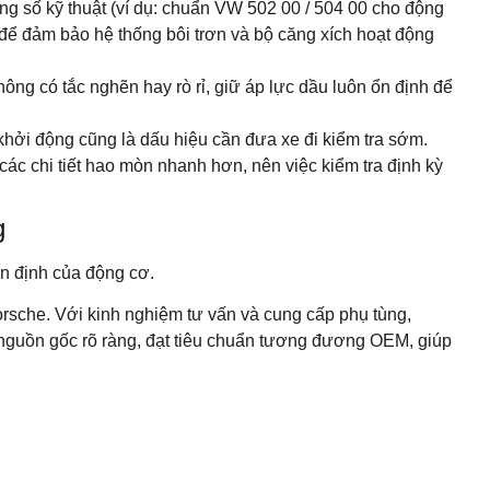
ng số kỹ thuật (ví dụ: chuẩn VW 502 00 / 504 00 cho động
để đảm bảo hệ thống bôi trơn và bộ căng xích hoạt động
ng có tắc nghẽn hay rò rỉ, giữ áp lực dầu luôn ổn định để
 khởi động cũng là dấu hiệu cần đưa xe đi kiểm tra sớm.
các chi tiết hao mòn nhanh hơn, nên việc kiểm tra định kỳ
g
n định của động cơ.
sche. Với kinh nghiệm tư vấn và cung cấp phụ tùng,
 nguồn gốc rõ ràng, đạt tiêu chuẩn tương đương OEM, giúp