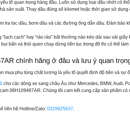
yếu tố quan trọng hàng đầu. Luôn sử dụng loại dầu nhớt có thô
hà sản xuất. Thay dầu đúng số kilomet hoặc thời gian sử dụng 
ểm tra lọc dầu, bơm dầu và các đường ống dẫn dầu. Đảm bảo khô
 “lạch cạch” hay “rào rào” bất thường nào kéo dài sau vài giây
ụi bẩn và thói quen chạy dừng liên tục trong đô thị có thể làm 
AR chính hãng ở đâu và lưu ý quan trọn
n mua phụ tùng chất lượng là yếu tố quyết định độ bền và sự ổ
tô
cho các dòng xe sang châu Âu như Mercedes, BMW, Audi, Por
xích cam 06H109467AR. Chúng tôi cam kết cung cấp sản phẩm có
ể liên hệ Hotline/Zalo:
0329925637
.