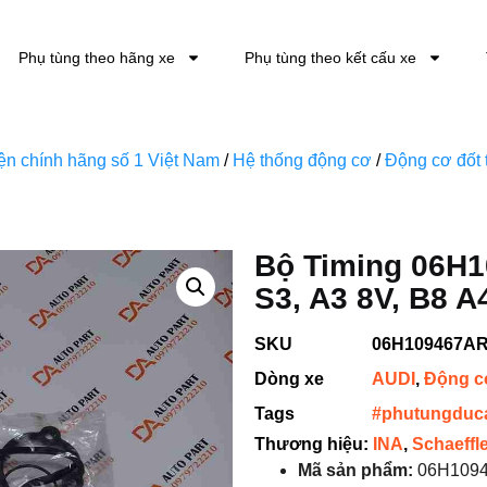
Phụ tùng theo hãng xe
Phụ tùng theo kết cấu xe
kiện chính hãng số 1 Việt Nam
/
Hệ thống động cơ
/
Động cơ đốt 
Bộ Timing 06H1
S3, A3 8V, B8 A
SKU
06H109467A
Dòng xe
AUDI
,
Động cơ
Tags
#phutungduc
Thương hiệu:
INA
,
Schaeffl
Mã sản phẩm:
06H109