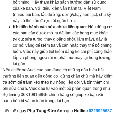
bộ timing. Hãy tham khảo sách hướng dẫn sử dụng
của xe bạn. Với điều kiện vận hành tại Việt Nam
(nhiều bụi bẩn, tắc đường, dừng/chạy liên tục), chu kỳ
này có thể cần được rút ngắn hơn.
Khi tiến hành các sửa chữa liên quan:
Nếu động cơ
của bạn cần được mở ra để làm các hạng mục khác
(ví dụ: sửa turbo, thay gioăng phớt, làm máy), đây là
cơ hội vàng để kiểm tra và cân nhắc thay thế bộ timing
luôn. Việc này giúp tiết kiệm đáng kể chi phí công tháo
lắp và phòng ngừa rủi ro phải mở máy lại trong tương
lai gần.
Nếu chiếc xe Audi của bạn đang có những dấu hiệu bất
thường liên quan đến động cơ, đừng chần chừ mà hãy kiểm
tra sớm để tránh kéo theo hư hỏng liên đới và tốn thêm chi
phí sửa chữa. Việc đầu tư vào một bộ phận quan trọng như
Bộ timing 06K109158BE chính hãng sẽ giúp xe bạn vận
hành bền bỉ và an toàn trong dài hạn.
Liên hệ ngay
Phụ Tùng Đức Anh
qua
Hotline
0329925637