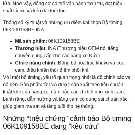
lửa. Nhờ vậy, động cơ có thể vận hành trơn tru, đạt hiệu
suất tối ưu và kéo dài tuổi thọ.
Thông số kỹ thuật và những ưu điểm khi chọn Bộ timing
06K109158BE INA:
Mã sản phẩm:
06K109158BE
Thương hiệu:
INA (Thương hiệu OEM nổi tiếng,
chuyên cung cấp cho các hãng xe Đức)
Chức năng chính:
Đồng bộ hóa trục khuỷu và trục
cam, điều khiển thời điểm phối khí.
Với một bộ timing, yếu tố quan trọng nhất là độ chính xác và
độ bền. Sản phẩm từ INA được sản xuất theo tiêu chuẩn
khắt khe của hãng xe, đảm bảo các chi tiết như xích cam,
bánh răng, dẫn hướng và tăng cam có dung sai chuẩn xác,
giúp giảm ma sát và tăng tuổi thọ hệ thống.
Những “triệu chứng” cảnh báo Bộ timing
06K109158BE đang “kêu cứu”