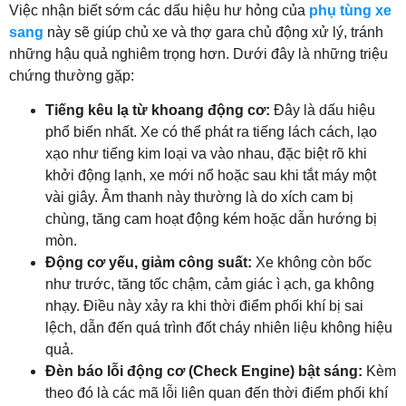
Việc nhận biết sớm các dấu hiệu hư hỏng của
phụ tùng xe
sang
này sẽ giúp chủ xe và thợ gara chủ động xử lý, tránh
những hậu quả nghiêm trọng hơn. Dưới đây là những triệu
chứng thường gặp:
Tiếng kêu lạ từ khoang động cơ:
Đây là dấu hiệu
phổ biến nhất. Xe có thể phát ra tiếng lách cách, lạo
xạo như tiếng kim loại va vào nhau, đặc biệt rõ khi
khởi động lạnh, xe mới nổ hoặc sau khi tắt máy một
vài giây. Âm thanh này thường là do xích cam bị
chùng, tăng cam hoạt động kém hoặc dẫn hướng bị
mòn.
Động cơ yếu, giảm công suất:
Xe không còn bốc
như trước, tăng tốc chậm, cảm giác ì ạch, ga không
nhạy. Điều này xảy ra khi thời điểm phối khí bị sai
lệch, dẫn đến quá trình đốt cháy nhiên liệu không hiệu
quả.
Đèn báo lỗi động cơ (Check Engine) bật sáng:
Kèm
theo đó là các mã lỗi liên quan đến thời điểm phối khí