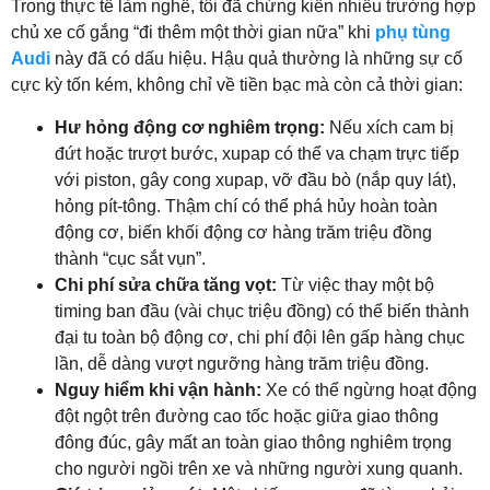
Trong thực tế làm nghề, tôi đã chứng kiến nhiều trường hợp
chủ xe cố gắng “đi thêm một thời gian nữa” khi
phụ tùng
Audi
này đã có dấu hiệu. Hậu quả thường là những sự cố
cực kỳ tốn kém, không chỉ về tiền bạc mà còn cả thời gian:
Hư hỏng động cơ nghiêm trọng:
Nếu xích cam bị
đứt hoặc trượt bước, xupap có thể va chạm trực tiếp
với piston, gây cong xupap, vỡ đầu bò (nắp quy lát),
hỏng pít-tông. Thậm chí có thể phá hủy hoàn toàn
động cơ, biến khối động cơ hàng trăm triệu đồng
thành “cục sắt vụn”.
Chi phí sửa chữa tăng vọt:
Từ việc thay một bộ
timing ban đầu (vài chục triệu đồng) có thể biến thành
đại tu toàn bộ động cơ, chi phí đội lên gấp hàng chục
lần, dễ dàng vượt ngưỡng hàng trăm triệu đồng.
Nguy hiểm khi vận hành:
Xe có thể ngừng hoạt động
đột ngột trên đường cao tốc hoặc giữa giao thông
đông đúc, gây mất an toàn giao thông nghiêm trọng
cho người ngồi trên xe và những người xung quanh.