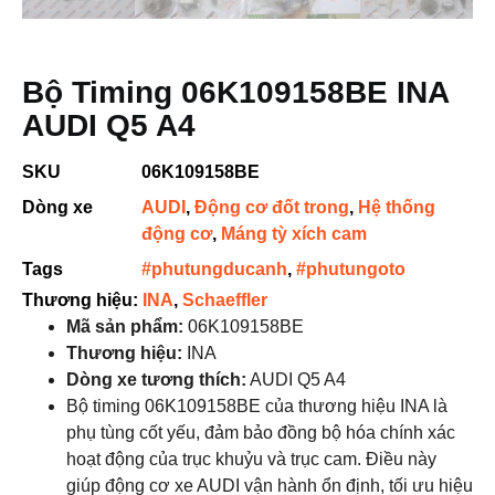
Bộ Timing 06K109158BE INA
AUDI Q5 A4
SKU
06K109158BE
Dòng xe
AUDI
,
Động cơ đốt trong
,
Hệ thống
động cơ
,
Máng tỳ xích cam
Tags
#phutungducanh
,
#phutungoto
Thương hiệu:
INA
,
Schaeffler
Mã sản phẩm:
06K109158BE
Thương hiệu:
INA
Dòng xe tương thích:
AUDI Q5 A4
Bộ timing 06K109158BE của thương hiệu INA là
phụ tùng cốt yếu, đảm bảo đồng bộ hóa chính xác
hoạt động của trục khuỷu và trục cam. Điều này
giúp động cơ xe AUDI vận hành ổn định, tối ưu hiệu