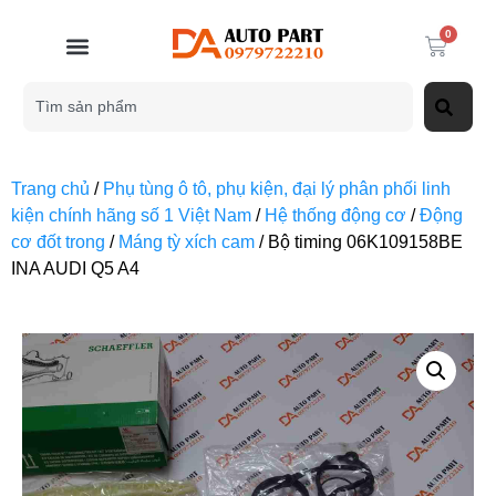
0
Trang chủ
/
Phụ tùng ô tô, phụ kiện, đại lý phân phối linh
kiện chính hãng số 1 Việt Nam
/
Hệ thống động cơ
/
Động
cơ đốt trong
/
Máng tỳ xích cam
/ Bộ timing 06K109158BE
INA AUDI Q5 A4