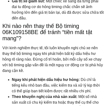
Giá trị xe giảm sút:
Một chiếc xe sang đã từng phải
đại tu động cơ do hỏng timing chắc chắn sẽ ảnh
hưởng lớn đến giá trị bán lại, dù đã được sửa chữa tốt
đến đâu.
Khi nào nên thay thế Bộ timing
06K109158BE để tránh “tiền mất tật
mang”?
Với kinh nghiệm thực tế, tôi luôn khuyến nghị chủ xe nên
thay thế bộ timing ngay khi phát hiện bất kỳ dấu hiệu hư
hỏng rõ ràng nào. Đừng cố trì hoãn, bởi mỗi cây số xe chạy
với bộ timing gặp vấn đề là một nguy cơ động cơ bị phá hủy
đang cận kề.
Ngay khi phát hiện dấu hiệu hư hỏng:
Dù chỉ là
tiếng kêu nhỏ ban đầu, việc kiểm tra và xử lý kịp thời
có thể giúp bạn tiết kiệm được rất nhiều chi phí.
Theo khuyến nghị của nhà sản xuất:
Một số nhà
sản xuất có chu kỳ kiểm tra hoặc thay thế cụ thể cho