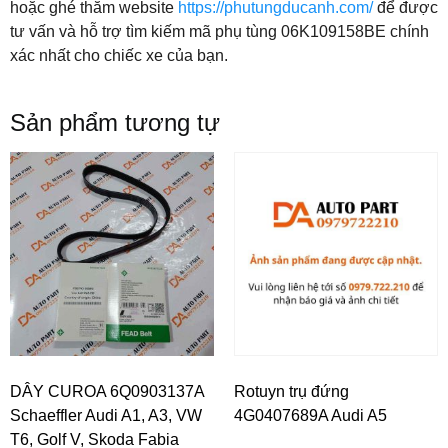
hoặc ghé thăm website
https://phutungducanh.com/
để được
tư vấn và hỗ trợ tìm kiếm mã phụ tùng 06K109158BE chính
xác nhất cho chiếc xe của bạn.
Sản phẩm tương tự
DÂY CUROA 6Q0903137A
Rotuyn trụ đứng
Schaeffler Audi A1, A3, VW
4G0407689A Audi A5
T6, Golf V, Skoda Fabia