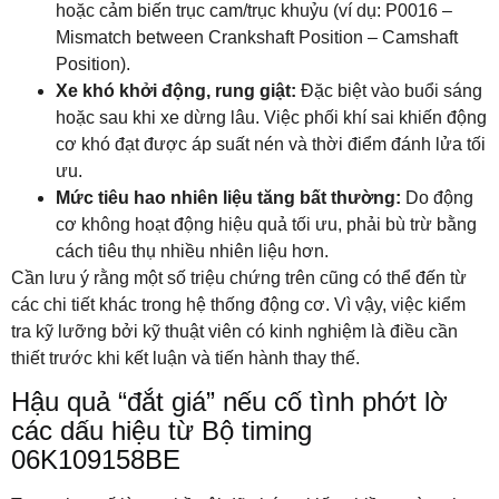
hoặc cảm biến trục cam/trục khuỷu (ví dụ: P0016 –
Mismatch between Crankshaft Position – Camshaft
Position).
Xe khó khởi động, rung giật:
Đặc biệt vào buổi sáng
hoặc sau khi xe dừng lâu. Việc phối khí sai khiến động
cơ khó đạt được áp suất nén và thời điểm đánh lửa tối
ưu.
Mức tiêu hao nhiên liệu tăng bất thường:
Do động
cơ không hoạt động hiệu quả tối ưu, phải bù trừ bằng
cách tiêu thụ nhiều nhiên liệu hơn.
Cần lưu ý rằng một số triệu chứng trên cũng có thể đến từ
các chi tiết khác trong hệ thống động cơ. Vì vậy, việc kiểm
tra kỹ lưỡng bởi kỹ thuật viên có kinh nghiệm là điều cần
thiết trước khi kết luận và tiến hành thay thế.
Hậu quả “đắt giá” nếu cố tình phớt lờ
các dấu hiệu từ Bộ timing
06K109158BE