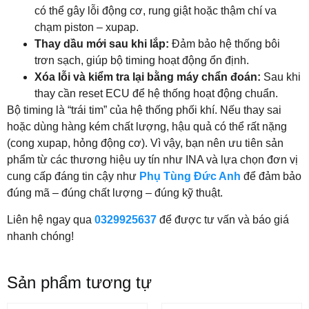
có thể gây lỗi động cơ, rung giật hoặc thậm chí va
chạm piston – xupap.
Thay dầu mới sau khi lắp:
Đảm bảo hệ thống bôi
trơn sạch, giúp bộ timing hoạt động ổn định.
Xóa lỗi và kiểm tra lại bằng máy chẩn đoán:
Sau khi
thay cần reset ECU để hệ thống hoạt động chuẩn.
Bộ timing là “trái tim” của hệ thống phối khí. Nếu thay sai
hoặc dùng hàng kém chất lượng, hậu quả có thể rất nặng
(cong xupap, hỏng động cơ). Vì vậy, bạn nên ưu tiên sản
phẩm từ các thương hiệu uy tín như INA và lựa chọn đơn vị
cung cấp đáng tin cậy như
Phụ Tùng Đức Anh
để đảm bảo
đúng mã – đúng chất lượng – đúng kỹ thuật.
Liên hệ ngay qua
0329925637
để được tư vấn và báo giá
nhanh chóng!
Sản phẩm tương tự