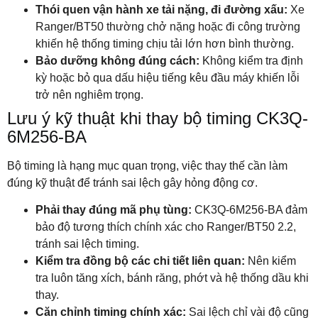
Thói quen vận hành xe tải nặng, đi đường xấu:
Xe
Ranger/BT50 thường chở nặng hoặc đi công trường
khiến hệ thống timing chịu tải lớn hơn bình thường.
Bảo dưỡng không đúng cách:
Không kiểm tra định
kỳ hoặc bỏ qua dấu hiệu tiếng kêu đầu máy khiến lỗi
trở nên nghiêm trọng.
Lưu ý kỹ thuật khi thay bộ timing CK3Q-
6M256-BA
Bộ timing là hạng mục quan trọng, việc thay thế cần làm
đúng kỹ thuật để tránh sai lệch gây hỏng động cơ.
Phải thay đúng mã phụ tùng:
CK3Q-6M256-BA đảm
bảo độ tương thích chính xác cho Ranger/BT50 2.2,
tránh sai lệch timing.
Kiểm tra đồng bộ các chi tiết liên quan:
Nên kiểm
tra luôn tăng xích, bánh răng, phớt và hệ thống dầu khi
thay.
Căn chỉnh timing chính xác:
Sai lệch chỉ vài độ cũng