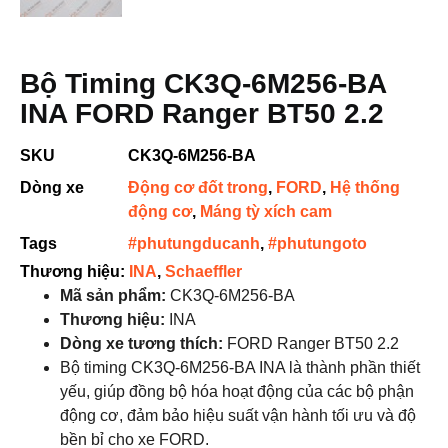
Bộ Timing CK3Q-6M256-BA
INA FORD Ranger BT50 2.2
SKU
CK3Q-6M256-BA
Dòng xe
Động cơ đốt trong
,
FORD
,
Hệ thống
động cơ
,
Máng tỳ xích cam
Tags
#phutungducanh
,
#phutungoto
Thương hiệu:
INA
,
Schaeffler
Mã sản phẩm:
CK3Q-6M256-BA
Thương hiệu:
INA
Dòng xe tương thích:
FORD Ranger BT50 2.2
Bộ timing CK3Q-6M256-BA INA là thành phần thiết
yếu, giúp đồng bộ hóa hoạt động của các bộ phận
động cơ, đảm bảo hiệu suất vận hành tối ưu và độ
bền bỉ cho xe FORD.