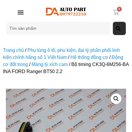
0
Trang chủ
/
Phụ tùng ô tô, phụ kiện, đại lý phân phối linh
kiện chính hãng số 1 Việt Nam
/
Hệ thống động cơ
/
Động
cơ đốt trong
/
Máng tỳ xích cam
/ Bộ timing CK3Q-6M256-BA
INA FORD Ranger BT50 2.2