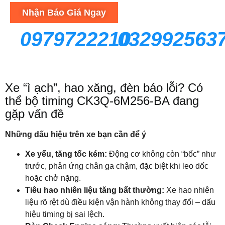
Nhận Báo Giá Ngay
0979722210
032992563
Xe “ì ạch”, hao xăng, đèn báo lỗi? Có
thể bộ timing CK3Q-6M256-BA đang
gặp vấn đề
Những dấu hiệu trên xe bạn cần để ý
Xe yếu, tăng tốc kém:
Động cơ không còn “bốc” như
trước, phản ứng chân ga chậm, đặc biệt khi leo dốc
hoặc chở nặng.
Tiêu hao nhiên liệu tăng bất thường:
Xe hao nhiên
liệu rõ rệt dù điều kiện vận hành không thay đổi – dấu
hiệu timing bị sai lệch.