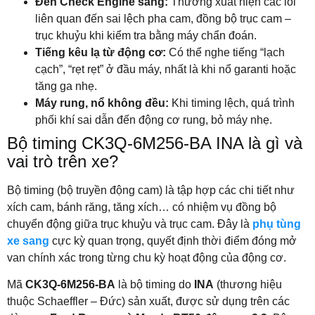
Đèn Check Engine sáng:
Thường xuất hiện các lỗi
liên quan đến sai lệch pha cam, đồng bộ trục cam –
trục khuỷu khi kiểm tra bằng máy chẩn đoán.
Tiếng kêu lạ từ động cơ:
Có thể nghe tiếng “lạch
cạch”, “rẹt rẹt” ở đầu máy, nhất là khi nổ garanti hoặc
tăng ga nhẹ.
Máy rung, nổ không đều:
Khi timing lệch, quá trình
phối khí sai dẫn đến động cơ rung, bỏ máy nhẹ.
Bộ timing CK3Q-6M256-BA INA là gì và
vai trò trên xe?
Bộ timing (bộ truyền động cam) là tập hợp các chi tiết như
xích cam, bánh răng, tăng xích… có nhiệm vụ đồng bộ
chuyển động giữa trục khuỷu và trục cam. Đây là
phụ tùng
xe sang
cực kỳ quan trọng, quyết định thời điểm đóng mở
van chính xác trong từng chu kỳ hoạt động của động cơ.
Mã
CK3Q-6M256-BA
là bộ timing do
INA
(thương hiệu
thuộc Schaeffler – Đức) sản xuất, được sử dụng trên các