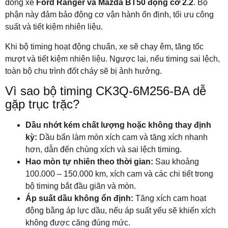
dòng xe
Ford Ranger và Mazda BT50 động cơ 2.2
. Bộ
phận này đảm bảo động cơ vận hành ổn định, tối ưu công
suất và tiết kiệm nhiên liệu.
Khi bộ timing hoạt động chuẩn, xe sẽ chạy êm, tăng tốc
mượt và tiết kiệm nhiên liệu. Ngược lại, nếu timing sai lệch,
toàn bộ chu trình đốt cháy sẽ bị ảnh hưởng.
Vì sao bộ timing CK3Q-6M256-BA dễ
gặp trục trặc?
Dầu nhớt kém chất lượng hoặc không thay định
kỳ:
Dầu bẩn làm mòn xích cam và tăng xích nhanh
hơn, dẫn đến chùng xích và sai lệch timing.
Hao mòn tự nhiên theo thời gian:
Sau khoảng
100.000 – 150.000 km, xích cam và các chi tiết trong
bộ timing bắt đầu giãn và mòn.
Áp suất dầu không ổn định:
Tăng xích cam hoạt
động bằng áp lực dầu, nếu áp suất yếu sẽ khiến xích
không được căng đúng mức.