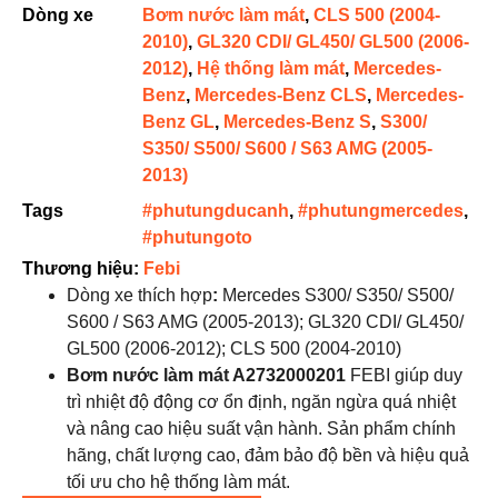
Dòng xe
Bơm nước làm mát
,
CLS 500 (2004-
2010)
,
GL320 CDI/ GL450/ GL500 (2006-
2012)
,
Hệ thống làm mát
,
Mercedes-
Benz
,
Mercedes-Benz CLS
,
Mercedes-
Benz GL
,
Mercedes-Benz S
,
S300/
S350/ S500/ S600 / S63 AMG (2005-
2013)
Tags
#phutungducanh
,
#phutungmercedes
,
#phutungoto
Thương hiệu:
Febi
Dòng xe thích hợp
:
Mercedes S300/ S350/ S500/
S600 / S63 AMG (2005-2013); GL320 CDI/ GL450/
GL500 (2006-2012); CLS 500 (2004-2010)
Bơm nước làm mát A2732000201
FEBI
giúp duy
trì nhiệt độ động cơ ổn định, ngăn ngừa quá nhiệt
và nâng cao hiệu suất vận hành. Sản phẩm chính
hãng, chất lượng cao, đảm bảo độ bền và hiệu quả
tối ưu cho hệ thống làm mát.