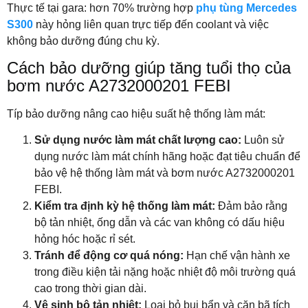
Thực tế tại gara: hơn 70% trường hợp
phụ tùng Mercedes
S300
này hỏng liên quan trực tiếp đến coolant và việc
không bảo dưỡng đúng chu kỳ.
Cách bảo dưỡng giúp tăng tuổi thọ của
bơm nước A2732000201
FEBI
Típ bảo dưỡng nâng cao hiệu suất hệ thống làm mát:
Sử dụng nước làm mát chất lượng cao:
Luôn sử
dụng nước làm mát chính hãng hoặc đạt tiêu chuẩn để
bảo vệ hệ thống làm mát và bơm nước A2732000201
FEBI
.
Kiểm tra định kỳ hệ thống làm mát:
Đảm bảo rằng
bộ tản nhiệt, ống dẫn và các van không có dấu hiệu
hỏng hóc hoặc rỉ sét.
Tránh để động cơ quá nóng:
Hạn chế vận hành xe
trong điều kiện tải nặng hoặc nhiệt độ môi trường quá
cao trong thời gian dài.
Vệ sinh bộ tản nhiệt:
Loại bỏ bụi bẩn và cặn bã tích