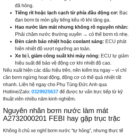
đã hỏng.
Tiếng rít hoặc lạch cạch từ phía đầu động cơ:
Bạc
đạn bơm bị mòn gây tiếng kêu rõ khi tăng ga.
Hao nước làm mát nhưng không rõ nguyên nhân:
Phải châm nước thường xuyên → có thể bơm rò nhẹ.
Đèn cảnh báo nhiệt hoặc coolant sáng:
ECU phát
hiện nhiệt độ vượt ngưỡng an toàn.
Xe bị ì, giảm công suất khi máy nóng:
ECU tự giảm
hiệu suất để bảo vệ động cơ khi nhiệt độ cao.
Nếu xuất hiện các dấu hiệu trên, nên kiểm tra ngay – vì chỉ
cần bơm ngừng hoạt động, động cơ có thể quá nhiệt rất
nhanh. Liên hệ ngay cho Phụ Tùng Đức Anh qua
Hotline/Zalo:
0329925637
để được tư vấn trực tiếp từ kỹ
thuật viên nhiều năm kinh nghiệm.
Nguyên nhân bơm nước làm mát
A2732000201
FEBI
hay gặp trục trặc
Không ít chủ xe nghĩ bơm nước “tự hỏng”, nhưng thực tế