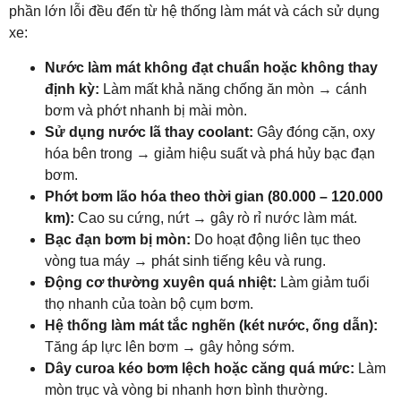
phần lớn lỗi đều đến từ hệ thống làm mát và cách sử dụng
xe:
Nước làm mát không đạt chuẩn hoặc không thay
định kỳ:
Làm mất khả năng chống ăn mòn → cánh
bơm và phớt nhanh bị mài mòn.
Sử dụng nước lã thay coolant:
Gây đóng cặn, oxy
hóa bên trong → giảm hiệu suất và phá hủy bạc đạn
bơm.
Phớt bơm lão hóa theo thời gian (80.000 – 120.000
km):
Cao su cứng, nứt → gây rò rỉ nước làm mát.
Bạc đạn bơm bị mòn:
Do hoạt động liên tục theo
vòng tua máy → phát sinh tiếng kêu và rung.
Động cơ thường xuyên quá nhiệt:
Làm giảm tuổi
thọ nhanh của toàn bộ cụm bơm.
Hệ thống làm mát tắc nghẽn (két nước, ống dẫn):
Tăng áp lực lên bơm → gây hỏng sớm.
Dây curoa kéo bơm lệch hoặc căng quá mức:
Làm
mòn trục và vòng bi nhanh hơn bình thường.