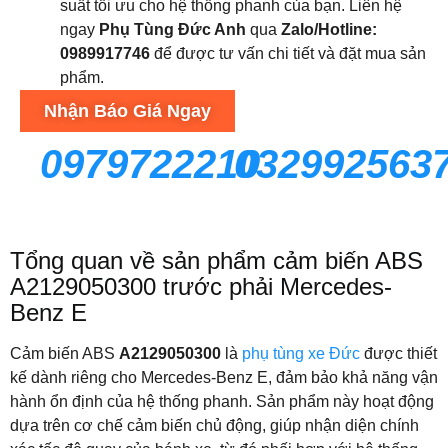
suất tối ưu cho hệ thống phanh của bạn. Liên hệ
ngay
Phụ Tùng Đức Anh
qua
Zalo/Hotline:
0989917746
để được tư vấn chi tiết và đặt mua sản
phẩm.
Nhận Báo Giá Ngay
0979722210
032992563
Tổng quan về sản phẩm cảm biến ABS
A2129050300 trước phải Mercedes-
Benz E
Cảm biến ABS
A2129050300
là
phụ tùng xe Đức
được thiết
kế dành riêng cho Mercedes-Benz E, đảm bảo khả năng vận
hành ổn định của hệ thống phanh. Sản phẩm này hoạt động
dựa trên cơ chế cảm biến chủ động, giúp nhận diện chính