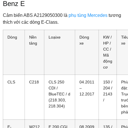
Benz E
Cảm biến ABS A2129050300 là
phụ tùng Mercedes
tương
thích với các dòng E-Class.
Dòng
Nền
Loạixe
Dòng
KW /
Tiê
tảng
xe
HP /
xe
CC /
Mã
động
cơ
CLS
C218
CLS 250
04.2011
150 /
Phí
CDI /
–
204 /
đặt:
BlueTEC / d
12.2017
2143
Trụ
(218.303,
/
trư
218.304)
bên
phả
E-
W212
E 200 CGI
08.2009
135 /
Phí