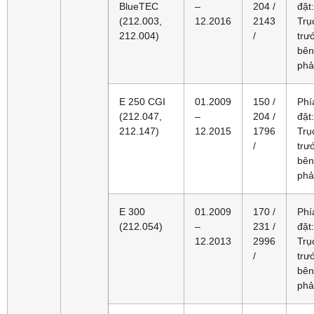
BlueTEC
–
204 /
đặt:
(212.003,
12.2016
2143
Trụ
212.004)
/
trư
bên
phả
E 250 CGI
01.2009
150 /
Phí
(212.047,
–
204 /
đặt:
212.147)
12.2015
1796
Trụ
/
trư
bên
phả
E 300
01.2009
170 /
Phí
(212.054)
–
231 /
đặt:
12.2013
2996
Trụ
/
trư
bên
phả