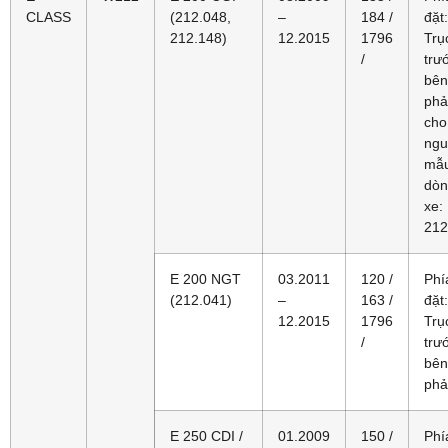
CLASS
(212.048,
–
184 /
đặt:
212.148)
12.2015
1796
Trụ
/
trư
bên
phả
cho
ngu
mẫ
dòn
xe:
212
E 200 NGT
03.2011
120 /
Phí
(212.041)
–
163 /
đặt:
12.2015
1796
Trụ
/
trư
bên
phả
E 250 CDI /
01.2009
150 /
Phí