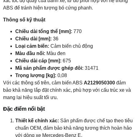
xác tốc độ quay của bánh xe, từ đó phối hợp với hệ thống
ABS để tránh hiện tượng bó cứng phanh.
Thông số kỹ thuật
Chiều dài tổng thể [mm]:
770
Chiều dài [mm]:
36
Loại cảm biến:
Cảm biến chủ động
Màu đầu nối:
Màu đen
Chiều dài cáp [mm]:
675
Mã sản phẩm được ghép đôi:
31471
Trọng lượng [kg]:
0,08
Với các thông số trên, cảm biến ABS
A2129050300
đảm
bảo khả năng lắp đặt chính xác, phù hợp với cấu trúc xe và
mang lại hiệu suất tối ưu.
Đặc điểm nổi bật
Thiết kế chính xác:
Sản phẩm được chế tạo theo tiêu
chuẩn OEM, đảm bảo khả năng tương thích hoàn hảo
với dòng xe Mercedes-Benz E.