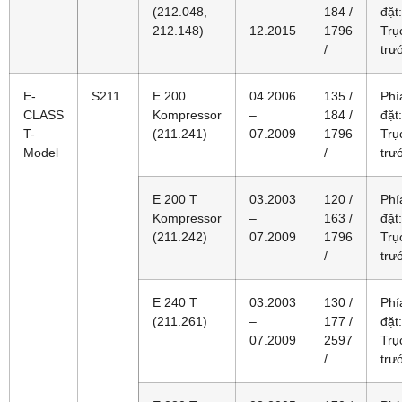
(212.048,
–
184 /
đặt:
212.148)
12.2015
1796
Trụ
/
trư
E-
S211
E 200
04.2006
135 /
Phí
CLASS
Kompressor
–
184 /
đặt:
T-
(211.241)
07.2009
1796
Trụ
Model
/
trư
E 200 T
03.2003
120 /
Phí
Kompressor
–
163 /
đặt:
(211.242)
07.2009
1796
Trụ
/
trư
E 240 T
03.2003
130 /
Phí
(211.261)
–
177 /
đặt:
07.2009
2597
Trụ
/
trư