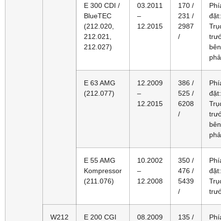
E 300 CDI /
03.2011
170 /
Phí
BlueTEC
–
231 /
đặt:
(212.020,
12.2015
2987
Trụ
212.021,
/
trư
212.027)
bên
phả
E 63 AMG
12.2009
386 /
Phí
(212.077)
–
525 /
đặt:
12.2015
6208
Trụ
/
trư
bên
phả
E 55 AMG
10.2002
350 /
Phí
Kompressor
–
476 /
đặt:
(211.076)
12.2008
5439
Trụ
/
trư
W212
E 200 CGI
08.2009
135 /
Phí