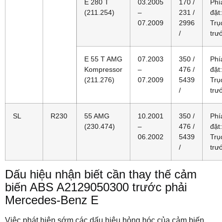
E 280 T
03.2005
170 /
Phí
(211.254)
–
231 /
đặt:
07.2009
2996
Trụ
/
trư
E 55 T AMG
07.2003
350 /
Phí
Kompressor
–
476 /
đặt:
(211.276)
07.2009
5439
Trụ
/
trư
SL
R230
55 AMG
10.2001
350 /
Phí
(230.474)
–
476 /
đặt:
06.2002
5439
Trụ
/
trư
Dấu hiệu nhận biết cần thay thế cảm
biến ABS A2129050300 trước phải
Mercedes-Benz E
Việc phát hiện sớm các dấu hiệu hỏng hóc của cảm biến