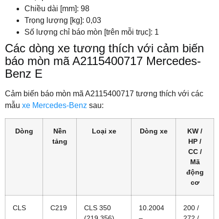
Chiều dài [mm]: 98
Trọng lượng [kg]: 0,03
Số lượng chỉ báo mòn [trên mỗi trục]: 1
Các dòng xe tương thích với cảm biến
báo mòn mã A2115400717 Mercedes-
Benz E
Cảm biến báo mòn mã A2115400717 tương thích với các
mẫu
xe Mercedes-Benz
sau:
Dòng
Nền
Loại xe
Dòng xe
KW /
tảng
HP /
CC /
Mã
động
cơ
CLS
C219
CLS 350
10.2004
200 /
(219.356)
–
272 /