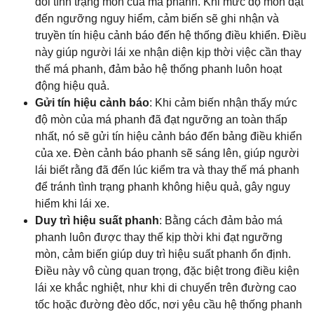
dõi tình trạng mòn của má phanh. Khi mức độ mòn đạt
đến ngưỡng nguy hiểm, cảm biến sẽ ghi nhận và
truyền tín hiệu cảnh báo đến hệ thống điều khiển. Điều
này giúp người lái xe nhận diện kịp thời việc cần thay
thế má phanh, đảm bảo hệ thống phanh luôn hoạt
động hiệu quả.
Gửi tín hiệu cảnh báo
: Khi cảm biến nhận thấy mức
độ mòn của má phanh đã đạt ngưỡng an toàn thấp
nhất, nó sẽ gửi tín hiệu cảnh báo đến bảng điều khiển
của xe. Đèn cảnh báo phanh sẽ sáng lên, giúp người
lái biết rằng đã đến lúc kiểm tra và thay thế má phanh
để tránh tình trạng phanh không hiệu quả, gây nguy
hiểm khi lái xe.
Duy trì hiệu suất phanh
: Bằng cách đảm bảo má
phanh luôn được thay thế kịp thời khi đạt ngưỡng
mòn, cảm biến giúp duy trì hiệu suất phanh ổn định.
Điều này vô cùng quan trọng, đặc biệt trong điều kiện
lái xe khắc nghiệt, như khi di chuyển trên đường cao
tốc hoặc đường đèo dốc, nơi yêu cầu hệ thống phanh