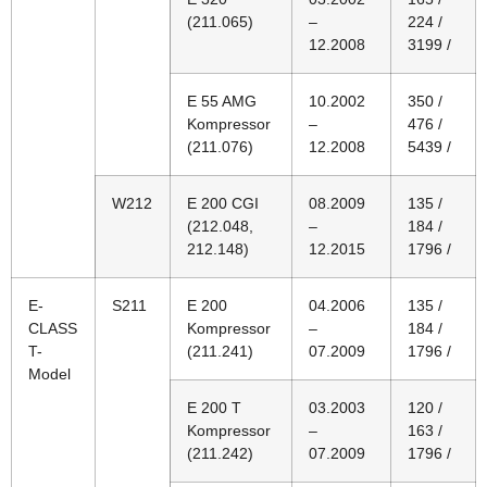
(211.065)
–
224 /
12.2008
3199 /
E 55 AMG
10.2002
350 /
Kompressor
–
476 /
(211.076)
12.2008
5439 /
W212
E 200 CGI
08.2009
135 /
(212.048,
–
184 /
212.148)
12.2015
1796 /
E-
S211
E 200
04.2006
135 /
CLASS
Kompressor
–
184 /
T-
(211.241)
07.2009
1796 /
Model
E 200 T
03.2003
120 /
Kompressor
–
163 /
(211.242)
07.2009
1796 /