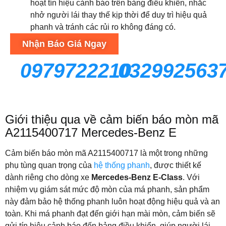
hoạt tín hiệu cảnh báo trên bảng điều khiển, nhắc
nhở người lái thay thế kịp thời để duy trì hiệu quả
phanh và tránh các rủi ro không đáng có.
Nhận Báo Giá Ngay
0979722210
032992563
Giới thiệu qua về cảm biến báo mòn mã
A2115400717 Mercedes-Benz E
Cảm biến báo mòn mã A2115400717 là một trong những
phụ tùng quan trọng của
hệ thống phanh
, được thiết kế
dành riêng cho dòng xe
Mercedes-Benz E-Class
. Với
nhiệm vụ giám sát mức độ mòn của má phanh, sản phẩm
này đảm bảo hệ thống phanh luôn hoạt động hiệu quả và an
toàn. Khi má phanh đạt đến giới hạn mài mòn, cảm biến sẽ
gửi tín hiệu cảnh báo đến bảng điều khiển, giúp người lái