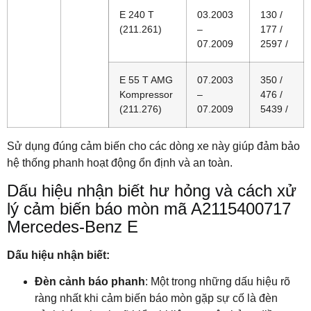
E 240 T
03.2003
130 /
(211.261)
–
177 /
07.2009
2597 /
E 55 T AMG
07.2003
350 /
Kompressor
–
476 /
(211.276)
07.2009
5439 /
Sử dụng đúng cảm biến cho các dòng xe này giúp đảm bảo
hệ thống phanh hoạt động ổn định và an toàn.
Dấu hiệu nhận biết hư hỏng và cách xử
lý cảm biến báo mòn mã A2115400717
Mercedes-Benz E
Dấu hiệu nhận biết:
Đèn cảnh báo phanh
: Một trong những dấu hiệu rõ
ràng nhất khi cảm biến báo mòn gặp sự cố là đèn