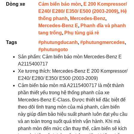
Dòng xe
Cảm biến báo mòn
,
E 200 Kompressor/
E240/ E280/ E350/ E500 (2003-2009)
,
Hệ
thống phanh
,
Mercedes-Benz
,
Mercedes-Benz E
,
Phanh đĩa và phanh
tang trống
,
Phụ tùng giá rẻ
Tags
#phutungducanh
,
#phutungmercedes
,
#phutungoto
Sản phẩm: Cảm biến báo mòn Mercedes-Benz E
A2115400717
Xe tương thích: Mercedes-Benz E 200 Kompressor/
E240/ E280/ E350/ E500 (2003-2009)
Cảm biến báo mòn mã A2115400717 là một thành
phần thiết yếu trong hệ thống phanh của xe
Mercedes-Benz E-Class. Được thiết kế đặc biệt để
theo dõi tình trạng mòn của má phanh, cảm biến
này giúp đảm bảo hiệu suất phanh luôn đạt yêu cầu
và an toàn trong suốt quá trình vận hành. Khi má
phanh mòn đến mức cần thay thế, cảm biến sẽ kích