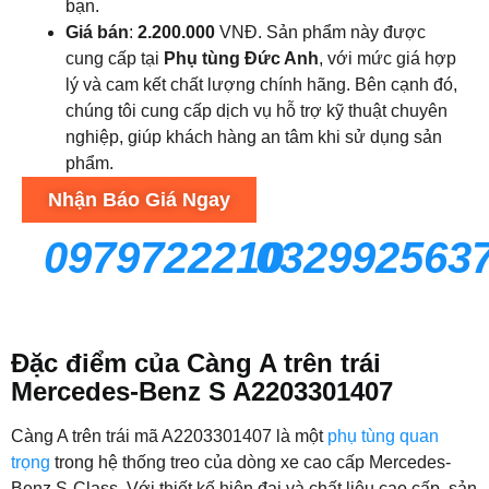
bạn.
Giá bán
:
2.200.000
VNĐ. Sản phẩm này được
cung cấp tại
Phụ tùng Đức Anh
, với mức giá hợp
lý và cam kết chất lượng chính hãng. Bên cạnh đó,
chúng tôi cung cấp dịch vụ hỗ trợ kỹ thuật chuyên
nghiệp, giúp khách hàng an tâm khi sử dụng sản
phẩm.
Nhận Báo Giá Ngay
0979722210
032992563
Đặc điểm của Càng A trên trái
Mercedes-Benz S A2203301407
Càng A trên trái mã A2203301407 là một
phụ tùng quan
trọng
trong hệ thống treo của dòng xe cao cấp Mercedes-
Benz S-Class. Với thiết kế hiện đại và chất liệu cao cấp, sản