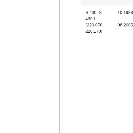
S 430, S
10.1998
430 L
–
(220.070,
08.2005
220.170)