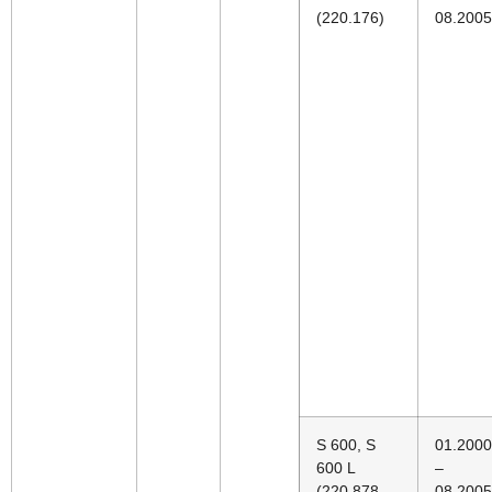
(220.176)
08.2005
S 600, S
01.2000
600 L
–
(220.878,
08.2005