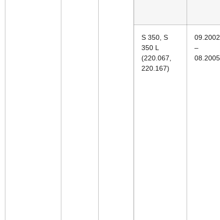
S 350, S
09.2002
350 L
–
(220.067,
08.2005
220.167)