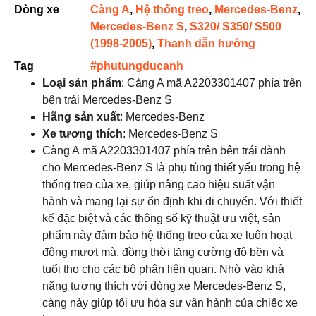
Dòng xe
Càng A
,
Hệ thống treo
,
Mercedes-Benz
,
Mercedes-Benz S
,
S320/ S350/ S500
(1998-2005)
,
Thanh dẫn hướng
Tag
#phutungducanh
Loại sản phẩm
: Càng A mã A2203301407 phía trên
bên trái Mercedes-Benz S
Hãng sản xuất
: Mercedes-Benz
Xe tương thích
: Mercedes-Benz S
Càng A mã A2203301407 phía trên bên trái dành
cho Mercedes-Benz S là phụ tùng thiết yếu trong hệ
thống treo của xe, giúp nâng cao hiệu suất vận
hành và mang lại sự ổn định khi di chuyển. Với thiết
kế đặc biệt và các thông số kỹ thuật ưu việt, sản
phẩm này đảm bảo hệ thống treo của xe luôn hoạt
động mượt mà, đồng thời tăng cường độ bền và
tuổi thọ cho các bộ phận liên quan. Nhờ vào khả
năng tương thích với dòng xe Mercedes-Benz S,
càng này giúp tối ưu hóa sự vận hành của chiếc xe