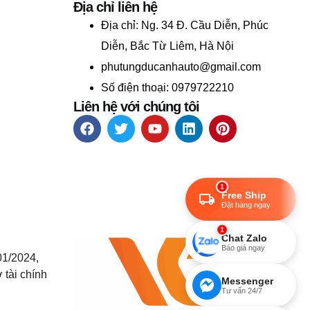
Địa chỉ liên hệ
Địa chỉ:
Ng. 34 Đ. Cầu Diễn, Phúc
Diễn, Bắc Từ Liêm, Hà Nội
phutungducanhauto@gmail.com
Số điện thoại: 0979722210
Liên hệ với chúng tôi
1
Free Ship
Đặt hàng ngay
1
Chat Zalo
Báo giá ngay
01/2024,
 tài chính
Messenger
Tư vấn 24/7