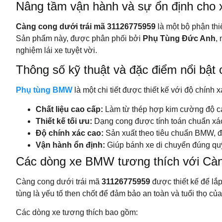
Nâng tầm vận hành và sự ổn định cho
Càng cong dưới trái mã 31126775959
là một bộ phận thi
Sản phẩm này, được phân phối bởi
Phụ Tùng Đức Anh
,
nghiệm lái xe tuyệt vời.
Thông số kỹ thuật và đặc điểm nổi bậ
Phụ tùng BMW
là một chi tiết được thiết kế với độ chín
Chất liệu cao cấp:
Làm từ thép hợp kim cường độ cao
Thiết kế tối ưu:
Dạng cong được tính toán chuẩn xác,
Độ chính xác cao:
Sản xuất theo tiêu chuẩn BMW, đảm
Vận hành ổn định:
Giúp bánh xe di chuyển đúng quỹ
Các dòng xe BMW tương thích với Cà
Càng cong dưới trái mã
31126775959
được thiết kế để lắ
tùng là yếu tố then chốt để đảm bảo an toàn và tuổi thọ của
Các dòng xe tương thích bao gồm: