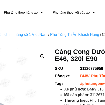
Phụ tùng theo hãng xe
Phụ tùng theo kết cấu xe
kiện chính hãng số 1 Việt Nam
/
Phụ Tùng Tri Ân Khách Hàng
/ C
Càng Cong Dưới
E46, 320i E90
SKU
31126775959
Dòng xe
BMW
,
Phụ Tù
Tags
#phutungbm
Xe phù hợp:
BMW 318i 
Mã sản phẩm:
3112677
Thương hiệu:
Phụ Tùn