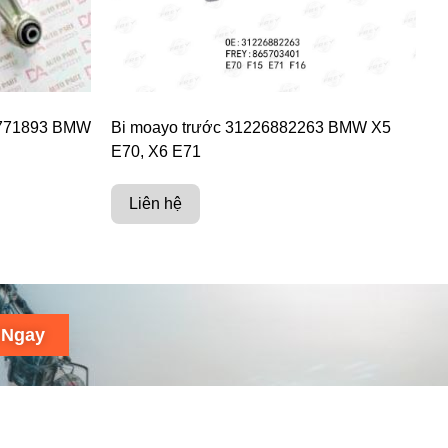
26771893 BMW
Bi moayo trước 31226882263 BMW X5
E70, X6 E71
Liên hệ
 Ngay