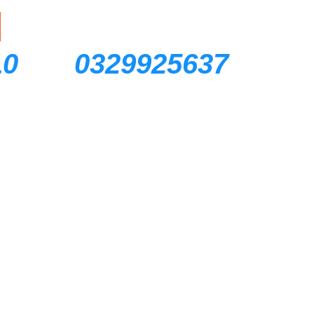
10
0329925637