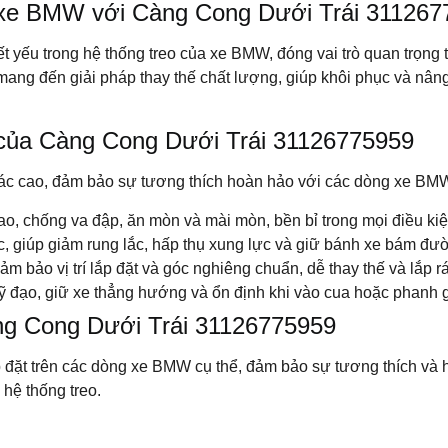
 xe BMW với Càng Cong Dưới Trái 311267
ết yếu trong hệ thống treo của xe BMW, đóng vai trò quan trọng
 mang đến giải pháp thay thế chất lượng, giúp khôi phục và nâng
t của Càng Cong Dưới Trái 31126775959
h xác cao, đảm bảo sự tương thích hoàn hảo với các dòng xe BM
, chống va đập, ăn mòn và mài mòn, bền bỉ trong mọi điều kiệ
 giúp giảm rung lắc, hấp thụ xung lực và giữ bánh xe bám đườ
 bảo vị trí lắp đặt và góc nghiêng chuẩn, dễ thay thế và lắp r
 đạo, giữ xe thẳng hướng và ổn định khi vào cua hoặc phanh 
ng Cong Dưới Trái 31126775959
p đặt trên các dòng xe BMW cụ thể, đảm bảo sự tương thích và 
 hệ thống treo.