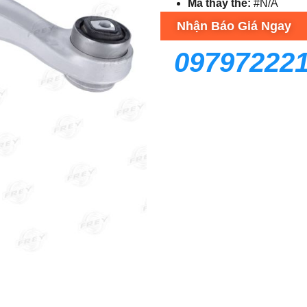
Mã thay thế:
#N/A
Nhận Báo Giá Ngay
09797222