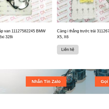
nắp van 11127582245 BMW
Càng i thẳng trước trái 311
8xi 328i
X5, X6
Liên hệ
Nhắn Tin Zalo
Gọi