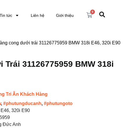
0
Tin tức
Liên hệ
Giới thiệu
àng cong dưới trái 31126775959 BMW 318i E46, 320i E90
 Trái 31126775959 BMW 318i
ng Tri Ân Khách Hàng
w
,
#phutungducanh
,
#phutungoto
E46, 320i E90
5959
g Đức Anh