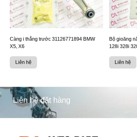
Càng i thẳng trước 31126771894 BMW
Bộ gioăng 
X5, X6
128i 328i 32
Liên hệ
Liên hệ
Liên hệ đặt hàng