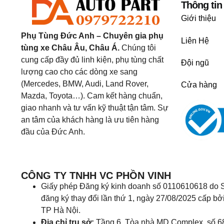
Thông tin
Giới thiệu
Phụ Tùng Đức Anh – Chuyên gia phụ
Liên Hệ
tùng xe Châu Âu, Châu Á.
Chúng tôi
cung cấp đầy đủ linh kiện, phụ tùng chất
Đội ngũ
lượng cao cho các dòng xe sang
(Mercedes, BMW, Audi, Land Rover,
Cửa hàng
Mazda, Toyota…). Cam kết hàng chuẩn,
giao nhanh và tư vấn kỹ thuật tận tâm. Sự
an tâm của khách hàng là ưu tiên hàng
đầu của Đức Anh.
CÔNG TY TNHH VC PHỒN VINH
Giấy phép Đăng ký kinh doanh số 0110610618 do S
đăng ký thay đổi lần thứ 1, ngày 27/08/2025 cấp bở
TP Hà Nội.
Địa chỉ trụ sở:
Tầng 6, Tòa nhà MD Complex, số 6