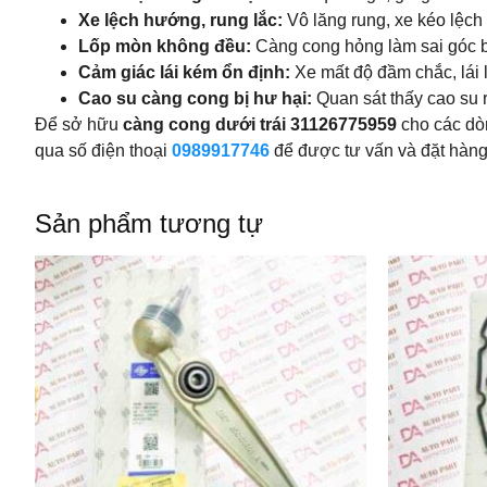
Xe lệch hướng, rung lắc:
Vô lăng rung, xe kéo lệch 
Lốp mòn không đều:
Càng cong hỏng làm sai góc b
Cảm giác lái kém ổn định:
Xe mất độ đầm chắc, lái 
Cao su càng cong bị hư hại:
Quan sát thấy cao su r
Để sở hữu
càng cong dưới trái 31126775959
cho các dò
qua số điện thoại
0989917746
để được tư vấn và đặt hàng
Sản phẩm tương tự