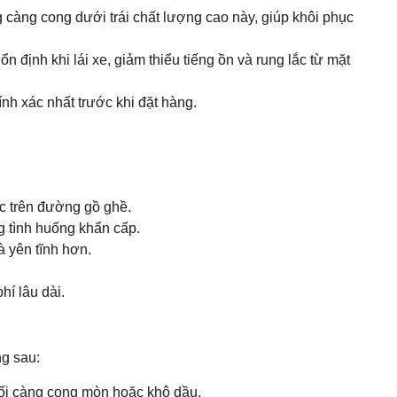
g càng cong dưới trái chất lượng cao này, giúp khôi phục
 định khi lái xe, giảm thiểu tiếng ồn và rung lắc từ mặt
nh xác nhất trước khi đặt hàng.
c trên đường gồ ghề.
g tình huống khẩn cấp.
à yên tĩnh hơn.
í lâu dài.
ng sau:
 nối càng cong mòn hoặc khô dầu.