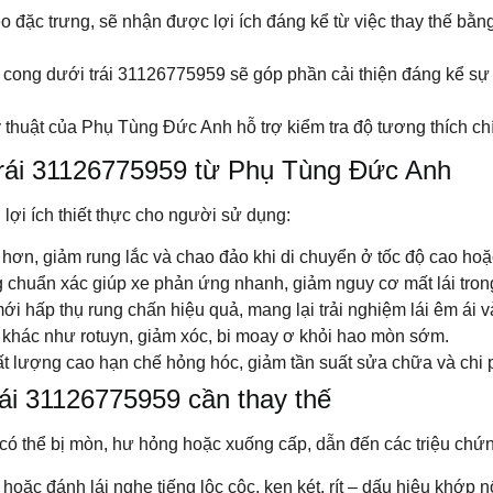
eo đặc trưng, sẽ nhận được lợi ích đáng kể từ việc thay thế bằn
 cong dưới trái 31126775959 sẽ góp phần cải thiện đáng kể sự ổn
thuật của Phụ Tùng Đức Anh hỗ trợ kiểm tra độ tương thích chí
Trái 31126775959 từ Phụ Tùng Đức Anh
lợi ích thiết thực cho người sử dụng:
hơn, giảm rung lắc và chao đảo khi di chuyển ở tốc độ cao hoặ
 chuẩn xác giúp xe phản ứng nhanh, giảm nguy cơ mất lái tron
i hấp thụ rung chấn hiệu quả, mang lại trải nghiệm lái êm ái v
khác như rotuyn, giảm xóc, bi moay ơ khỏi hao mòn sớm.
 lượng cao hạn chế hỏng hóc, giảm tần suất sửa chữa và chi ph
ái 31126775959 cần thay thế
 có thể bị mòn, hư hỏng hoặc xuống cấp, dẫn đến các triệu chứ
 hoặc đánh lái nghe tiếng lộc cộc, ken két, rít – dấu hiệu khớp