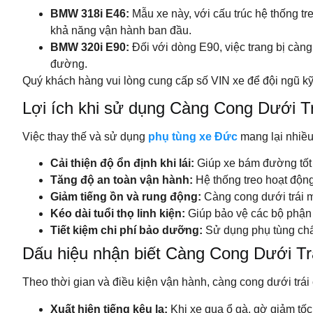
BMW 318i E46:
Mẫu xe này, với cấu trúc hệ thống tr
khả năng vận hành ban đầu.
BMW 320i E90:
Đối với dòng E90, việc trang bị càng
đường.
Quý khách hàng vui lòng cung cấp số VIN xe để đội ngũ kỹ 
Lợi ích khi sử dụng Càng Cong Dưới 
Việc thay thế và sử dụng
phụ tùng xe Đức
mang lại nhiều 
Cải thiện độ ổn định khi lái:
Giúp xe bám đường tốt 
Tăng độ an toàn vận hành:
Hệ thống treo hoạt động
Giảm tiếng ồn và rung động:
Càng cong dưới trái mớ
Kéo dài tuổi thọ linh kiện:
Giúp bảo vệ các bộ phận 
Tiết kiệm chi phí bảo dưỡng:
Sử dụng phụ tùng chất
Dấu hiệu nhận biết Càng Cong Dưới Tr
Theo thời gian và điều kiện vận hành, càng cong dưới trái
Xuất hiện tiếng kêu lạ:
Khi xe qua ổ gà, gờ giảm tốc