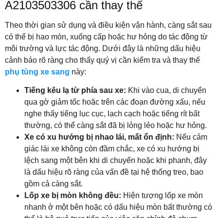
A2103503306 cần thay thế
Theo thời gian sử dụng và điều kiện vận hành, càng sắt sau
có thể bị hao mòn, xuống cấp hoặc hư hỏng do tác động từ
môi trường và lực tác động. Dưới đây là những dấu hiệu
cảnh báo rõ ràng cho thấy quý vị cần kiểm tra và thay thế
phụ tùng xe sang
này:
Tiếng kêu lạ từ phía sau xe:
Khi vào cua, di chuyển
qua gờ giảm tốc hoặc trên các đoạn đường xấu, nếu
nghe thấy tiếng lục cục, lạch cạch hoặc tiếng rít bất
thường, có thể càng sắt đã bị lỏng lẻo hoặc hư hỏng.
Xe có xu hướng bị nhao lái, mất ổn định:
Nếu cảm
giác lái xe không còn đầm chắc, xe có xu hướng bị
lệch sang một bên khi di chuyển hoặc khi phanh, đây
là dấu hiệu rõ ràng của vấn đề tại hệ thống treo, bao
gồm cả càng sắt.
Lốp xe bị mòn không đều:
Hiện tượng lốp xe mòn
nhanh ở một bên hoặc có dấu hiệu mòn bất thường có