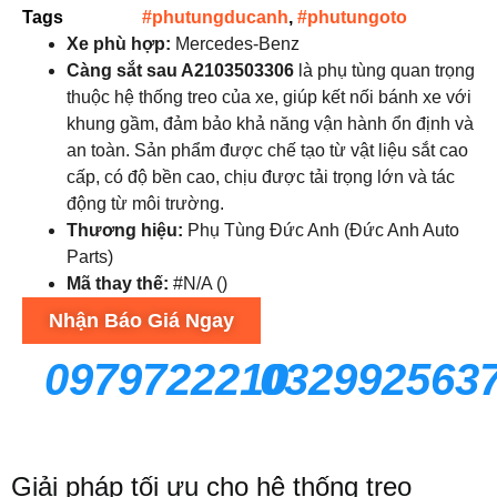
Tags
#phutungducanh
,
#phutungoto
Xe phù hợp:
Mercedes-Benz
Càng sắt sau A2103503306
là phụ tùng quan trọng
thuộc hệ thống treo của xe, giúp kết nối bánh xe với
khung gầm, đảm bảo khả năng vận hành ổn định và
an toàn. Sản phẩm được chế tạo từ vật liệu sắt cao
cấp, có độ bền cao, chịu được tải trọng lớn và tác
động từ môi trường.
Thương hiệu:
Phụ Tùng Đức Anh (Đức Anh Auto
Parts)
Mã thay thế:
#N/A ()
Nhận Báo Giá Ngay
0979722210
032992563
Giải pháp tối ưu cho hệ thống treo