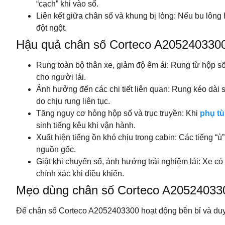
“cạch” khi vào số.
Liên kết giữa chân số và khung bị lỏng: Nếu bu lông h
đột ngột.
Hậu quả chân số Corteco A2052403300
Rung toàn bộ thân xe, giảm độ êm ái: Rung từ hộp số 
cho người lái.
Ảnh hưởng đến các chi tiết liên quan: Rung kéo dài 
do chịu rung liên tục.
Tăng nguy cơ hỏng hộp số và trục truyền: Khi
phụ tù
sinh tiếng kêu khi vận hành.
Xuất hiện tiếng ồn khó chịu trong cabin: Các tiếng “ù
nguồn gốc.
Giật khi chuyển số, ảnh hưởng trải nghiệm lái: Xe 
chính xác khi điều khiển.
Mẹo dùng chân số Corteco A20524033
Để chân số Corteco A2052403300 hoạt động bền bỉ và duy 