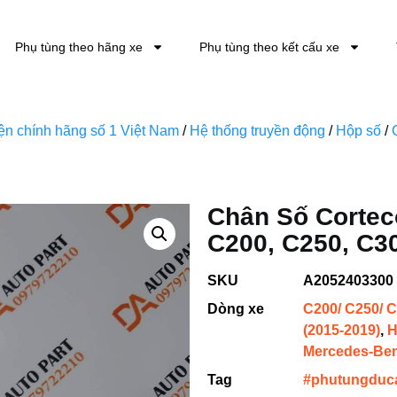
Phụ tùng theo hãng xe
Phụ tùng theo kết cấu xe
kiện chính hãng số 1 Việt Nam
/
Hệ thống truyền động
/
Hộp số
/
Chân Số Corte
C200, C250, C3
SKU
A2052403300
Dòng xe
C200/ C250/ C
(2015-2019)
,
H
Mercedes-Be
Tag
#phutungduc