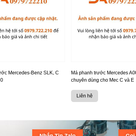
ước Mercedes-Benz SLK, C
Má phanh trước Mercedes A
20
chuyên dùng cho Mec C và E
Liên hệ
Nhắn Tin Zalo
Gọi