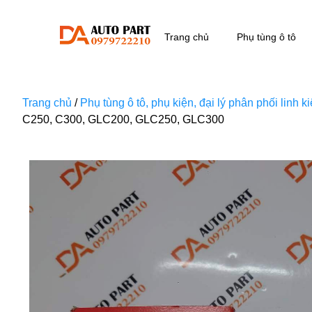
Trang chủ
Phụ tùng ô tô
Trang chủ
/
Phụ tùng ô tô, phụ kiện, đại lý phân phối linh 
C250, C300, GLC200, GLC250, GLC300