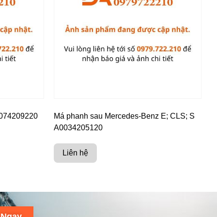
0074209220
Má phanh sau Mercedes-Benz E; CLS; S
A0034205120
Liên hệ
 Ngay