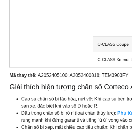
C-CLASS Coupe
C-CLASS Xe mui t
Mã thay thế:
A2052405100; A2052400818; TEM3903FY
Giải thích hiện tượng chân số Cortec
Cao su chân số bị lão hóa, nứt vỡ: Khi cao su bên t
sàn xe, đặc biệt khi vào số D hoặc R.
Dầu trong chân số bị rò rỉ (loại chân thủy lực):
Phụ t
rung mạnh khi đứng garanti và tiếng “ù ù” vọng vào c
Chân số bị xẹp, mất chiều cao tiêu chuẩn: Khi chân bị