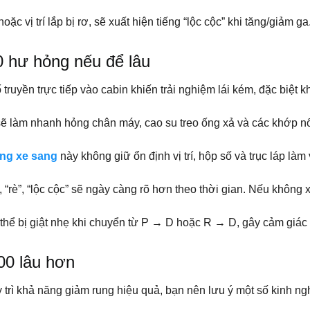
oặc vị trí lắp bị rơ, sẽ xuất hiện tiếng “lộc cộc” khi tăng/giảm 
 hư hỏng nếu để lâu
truyền trực tiếp vào cabin khiến trải nghiệm lái kém, đặc biệt
sẽ làm nhanh hỏng chân máy, cao su treo ống xả và các khớp n
ng xe sang
này không giữ ổn định vị trí, hộp số và trục láp là
”, “rè”, “lộc cộc” sẽ ngày càng rõ hơn theo thời gian. Nếu không
có thể bị giật nhẹ khi chuyển từ P → D hoặc R → D, gây cảm g
00 lâu hơn
trì khả năng giảm rung hiệu quả, bạn nên lưu ý một số kinh 