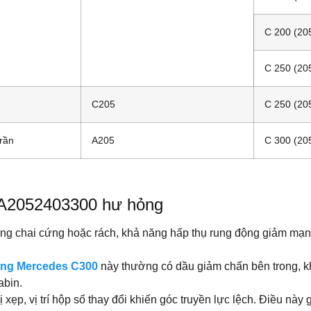
C 200 (20
C 250 (20
C205
C 250 (20
rần
A205
C 300 (20
o A2052403300 hư hỏng
rong chai cứng hoặc rách, khả năng hấp thụ rung động giảm mạn
ùng Mercedes C300
này thường có dầu giảm chấn bên trong, khi
abin.
 xẹp, vị trí hộp số thay đổi khiến góc truyền lực lệch. Điều này 