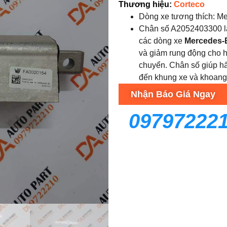
Thương hiệu:
Corteco
Dòng xe tương thích: M
Chân số A2052403300 là
các dòng xe
Mercedes-
và giảm rung động cho h
chuyển. Chân số giúp hấp
đến khung xe và khoang 
Nhận Báo Giá Ngay
09797222