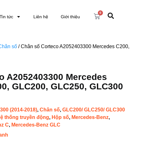
0
Tin tức
Liên hệ
Giới thiệu
Chân số
/ Chân số Corteco A2052403300 Mercedes C200,
co A2052403300 Mercedes
00, GLC200, GLC250, GLC300
300 (2014-2018)
,
Chân số
,
GLC200/ GLC250/ GLC300
ệ thống truyền động
,
Hộp số
,
Mercedes-Benz
,
nz C
,
Mercedes-Benz GLC
anh