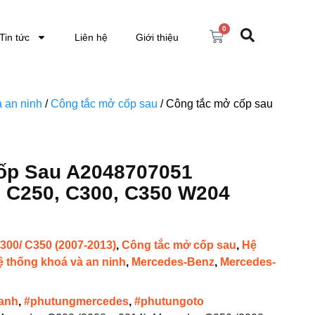
0
Tin tức
Liên hệ
Giới thiệu
 an ninh
/
Công tắc mở cốp sau
/ Công tắc mở cốp sau
ốp Sau A2048707051
 C250, C300, C350 W204
300/ C350 (2007-2013)
,
Công tắc mở cốp sau
,
Hệ
ệ thống khoá và an ninh
,
Mercedes-Benz
,
Mercedes-
anh
,
#phutungmercedes
,
#phutungoto