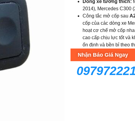
Dòng xe tương thích:
M
2014), Mercedes C300 (
Công tắc mở cốp sau
A
cốp của các dòng xe Mer
hoạt cơ chế mở cốp nhan
cao cấp chịu lực tốt v
ổn định và bền bỉ theo th
Nhận Báo Giá Ngay
09797222