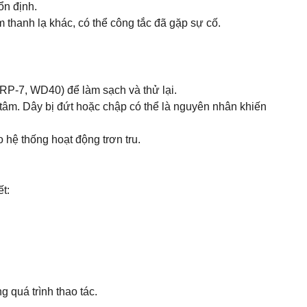
ổn định.
thanh lạ khác, có thể công tắc đã gặp sự cố.
(RP-7, WD40) để làm sạch và thử lại.
 tâm. Dây bị đứt hoặc chập có thể là nguyên nhân khiến
 hệ thống hoạt động trơn tru.
t:
g quá trình thao tác.