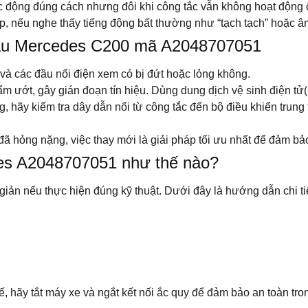
c động đúng cách nhưng đôi khi công tắc vẫn không hoạt động 
, nếu nghe thấy tiếng động bất thường như “tạch tạch” hoặc âm 
sau Mercedes C200 mã A2048707051
 và các đầu nối điện xem có bị đứt hoặc lỏng không.
ẩm ướt, gây gián đoạn tín hiệu. Dùng dung dịch vệ sinh điện tử
 hãy kiểm tra dây dẫn nối từ công tắc đến bộ điều khiển trung
ã hỏng nặng, việc thay mới là giải pháp tối ưu nhất để đảm bảo
es A2048707051 như thế nào?
ản nếu thực hiện đúng kỹ thuật. Dưới đây là hướng dẫn chi tiế
ế, hãy tắt máy xe và ngắt kết nối ắc quy để đảm bảo an toàn tron