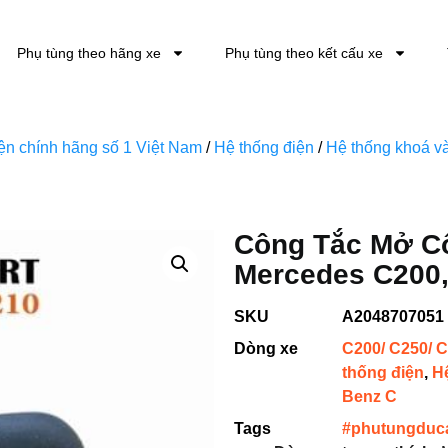
Phụ tùng theo hãng xe
Phụ tùng theo kết cấu xe
kiện chính hãng số 1 Việt Nam
/
Hệ thống điện
/
Hệ thống khoá và
Công Tắc Mở C
Mercedes C200,
SKU
A2048707051
Dòng xe
C200/ C250/ C
thống điện
,
H
Benz C
Tags
#phutungduc