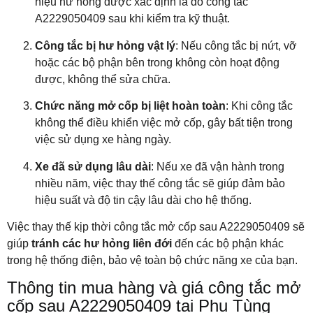
hiệu hư hỏng được xác định là do công tắc
A2229050409 sau khi kiểm tra kỹ thuật.
Công tắc bị hư hỏng vật lý
: Nếu công tắc bị nứt, vỡ
hoặc các bộ phận bên trong không còn hoạt động
được, không thể sửa chữa.
Chức năng mở cốp bị liệt hoàn toàn
: Khi công tắc
không thể điều khiển việc mở cốp, gây bất tiện trong
việc sử dụng xe hàng ngày.
Xe đã sử dụng lâu dài
: Nếu xe đã vận hành trong
nhiều năm, việc thay thế công tắc sẽ giúp đảm bảo
hiệu suất và độ tin cậy lâu dài cho hệ thống.
Việc thay thế kịp thời công tắc mở cốp sau A2229050409 sẽ
giúp
tránh các hư hỏng liên đới
đến các bộ phận khác
trong hệ thống điện, bảo vệ toàn bộ chức năng xe của bạn.
Thông tin mua hàng và giá công tắc mở
cốp sau A2229050409 tại Phụ Tùng