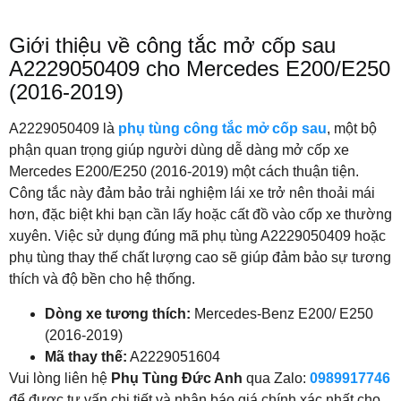
Giới thiệu về công tắc mở cốp sau
A2229050409 cho Mercedes E200/E250
(2016-2019)
A2229050409 là
phụ tùng công tắc mở cốp sau
, một bộ
phận quan trọng giúp người dùng dễ dàng mở cốp xe
Mercedes E200/E250 (2016-2019) một cách thuận tiện.
Công tắc này đảm bảo trải nghiệm lái xe trở nên thoải mái
hơn, đặc biệt khi bạn cần lấy hoặc cất đồ vào cốp xe thường
xuyên. Việc sử dụng đúng mã phụ tùng A2229050409 hoặc
phụ tùng thay thế chất lượng cao sẽ giúp đảm bảo sự tương
thích và độ bền cho hệ thống.
Dòng xe tương thích:
Mercedes-Benz E200/ E250
(2016-2019)
Mã thay thế:
A2229051604
Vui lòng liên hệ
Phụ Tùng Đức Anh
qua Zalo:
0989917746
để được tư vấn chi tiết và nhận báo giá chính xác nhất cho