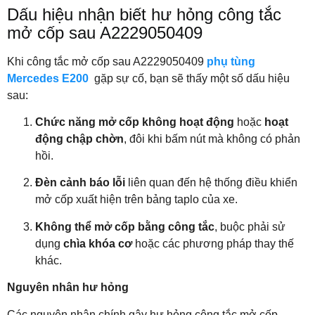
Dấu hiệu nhận biết hư hỏng công tắc
mở cốp sau A2229050409
Khi công tắc mở cốp sau A2229050409
phụ tùng
Mercedes E200
gặp sự cố, bạn sẽ thấy một số dấu hiệu
sau:
Chức năng mở cốp không hoạt động
hoặc
hoạt
động chập chờn
, đôi khi bấm nút mà không có phản
hồi.
Đèn cảnh báo lỗi
liên quan đến hệ thống điều khiển
mở cốp xuất hiện trên bảng taplo của xe.
Không thể mở cốp bằng công tắc
, buộc phải sử
dụng
chìa khóa cơ
hoặc các phương pháp thay thế
khác.
Nguyên nhân hư hỏng
Các nguyên nhân chính gây hư hỏng công tắc mở cốp