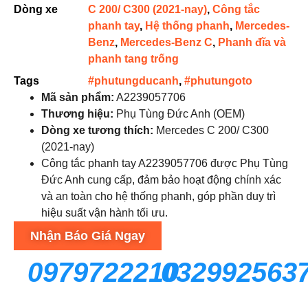
Dòng xe
C 200/ C300 (2021-nay)
,
Công tắc
phanh tay
,
Hệ thống phanh
,
Mercedes-
Benz
,
Mercedes-Benz C
,
Phanh đĩa và
phanh tang trống
Tags
#phutungducanh
,
#phutungoto
Mã sản phẩm:
A2239057706
Thương hiệu:
Phụ Tùng Đức Anh (OEM)
Dòng xe tương thích:
Mercedes C 200/ C300
(2021-nay)
Công tắc phanh tay A2239057706 được Phụ Tùng
Đức Anh cung cấp, đảm bảo hoạt động chính xác
và an toàn cho hệ thống phanh, góp phần duy trì
hiệu suất vận hành tối ưu.
Nhận Báo Giá Ngay
0979722210
032992563