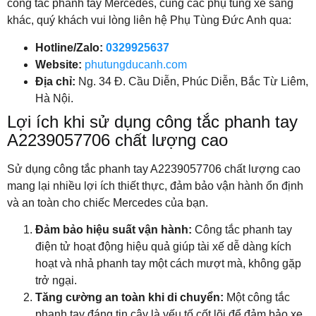
công tắc phanh tay Mercedes, cùng các phụ tùng xe sang
khác, quý khách vui lòng liên hệ Phụ Tùng Đức Anh qua:
Hotline/Zalo:
0329925637
Website:
phutungducanh.com
Địa chỉ:
Ng. 34 Đ. Cầu Diễn, Phúc Diễn, Bắc Từ Liêm,
Hà Nội.
Lợi ích khi sử dụng công tắc phanh tay
A2239057706 chất lượng cao
Sử dụng công tắc phanh tay A2239057706 chất lượng cao
mang lại nhiều lợi ích thiết thực, đảm bảo vận hành ổn định
và an toàn cho chiếc Mercedes của bạn.
Đảm bảo hiệu suất vận hành:
Công tắc phanh tay
điện tử hoạt động hiệu quả giúp tài xế dễ dàng kích
hoạt và nhả phanh tay một cách mượt mà, không gặp
trở ngại.
Tăng cường an toàn khi di chuyển:
Một công tắc
phanh tay đáng tin cậy là yếu tố cốt lõi để đảm bảo xe