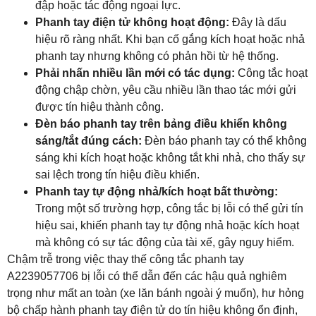
đập hoặc tác động ngoại lực.
Phanh tay điện tử không hoạt động:
Đây là dấu
hiệu rõ ràng nhất. Khi bạn cố gắng kích hoạt hoặc nhả
phanh tay nhưng không có phản hồi từ hệ thống.
Phải nhấn nhiều lần mới có tác dụng:
Công tắc hoạt
động chập chờn, yêu cầu nhiều lần thao tác mới gửi
được tín hiệu thành công.
Đèn báo phanh tay trên bảng điều khiển không
sáng/tắt đúng cách:
Đèn báo phanh tay có thể không
sáng khi kích hoạt hoặc không tắt khi nhả, cho thấy sự
sai lệch trong tín hiệu điều khiển.
Phanh tay tự động nhả/kích hoạt bất thường:
Trong một số trường hợp, công tắc bị lỗi có thể gửi tín
hiệu sai, khiến phanh tay tự động nhả hoặc kích hoạt
mà không có sự tác động của tài xế, gây nguy hiểm.
Chậm trễ trong việc thay thế công tắc phanh tay
A2239057706 bị lỗi có thể dẫn đến các hậu quả nghiêm
trọng như mất an toàn (xe lăn bánh ngoài ý muốn), hư hỏng
bộ chấp hành phanh tay điện tử do tín hiệu không ổn định,