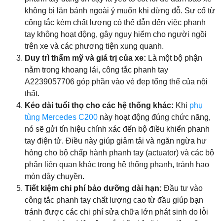
không bị lăn bánh ngoài ý muốn khi dừng đỗ. Sự cố từ
công tắc kém chất lượng có thể dẫn đến việc phanh
tay không hoạt động, gây nguy hiểm cho người ngồi
trên xe và các phương tiện xung quanh.
Duy trì thẩm mỹ và giá trị của xe:
Là một bộ phận
nằm trong khoang lái, công tắc phanh tay
A2239057706 góp phần vào vẻ đẹp tổng thể của nội
thất.
Kéo dài tuổi thọ cho các hệ thống khác:
Khi
phụ
tùng Mercedes C200
này hoạt động đúng chức năng,
nó sẽ gửi tín hiệu chính xác đến bộ điều khiển phanh
tay điện tử. Điều này giúp giảm tải và ngăn ngừa hư
hỏng cho bộ chấp hành phanh tay (actuator) và các bộ
phận liên quan khác trong hệ thống phanh, tránh hao
mòn dây chuyền.
Tiết kiệm chi phí bảo dưỡng dài hạn:
Đầu tư vào
công tắc phanh tay chất lượng cao từ đầu giúp bạn
tránh được các chi phí sửa chữa lớn phát sinh do lỗi