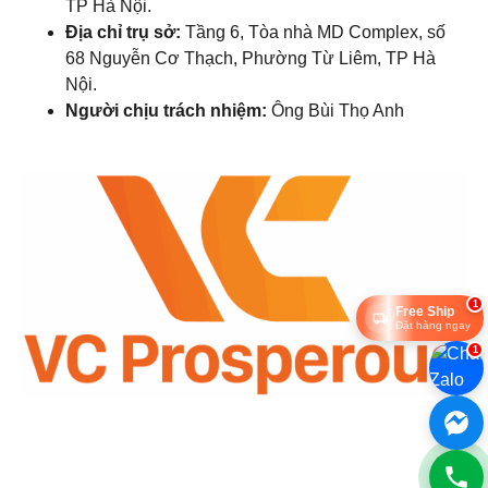
TP Hà Nội.
Địa chỉ trụ sở:
Tầng 6, Tòa nhà MD Complex, số
68 Nguyễn Cơ Thạch, Phường Từ Liêm, TP Hà
Nội.
Người chịu trách nhiệm:
Ông Bùi Thọ Anh
1
Free Ship
Đặt hàng ngay
1