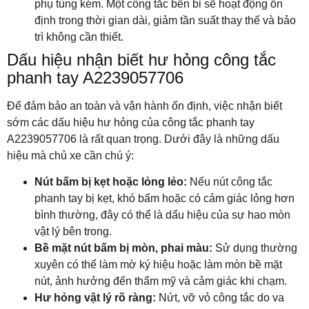
phụ tùng kém. Một công tắc bền bỉ sẽ hoạt động ổn
định trong thời gian dài, giảm tần suất thay thế và bảo
trì không cần thiết.
Dấu hiệu nhận biết hư hỏng công tắc
phanh tay A2239057706
Để đảm bảo an toàn và vận hành ổn định, việc nhận biết
sớm các dấu hiệu hư hỏng của công tắc phanh tay
A2239057706 là rất quan trọng. Dưới đây là những dấu
hiệu mà chủ xe cần chú ý:
Nút bấm bị kẹt hoặc lỏng lẻo:
Nếu nút công tắc
phanh tay bị kẹt, khó bấm hoặc có cảm giác lỏng hơn
bình thường, đây có thể là dấu hiệu của sự hao mòn
vật lý bên trong.
Bề mặt nút bấm bị mòn, phai màu:
Sử dụng thường
xuyên có thể làm mờ ký hiệu hoặc làm mòn bề mặt
nút, ảnh hưởng đến thẩm mỹ và cảm giác khi chạm.
Hư hỏng vật lý rõ ràng:
Nứt, vỡ vỏ công tắc do va