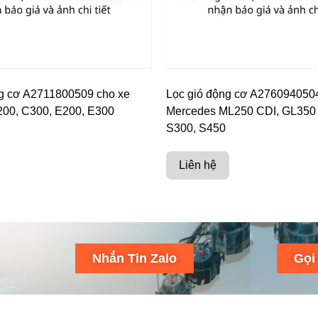
g cơ A2711800509 cho xe
Lọc gió động cơ A276094050
00, C300, E200, E300
Mercedes ML250 CDI, GL350 
S300, S450
Liên hệ
Nhắn Tin Zalo
Gọi