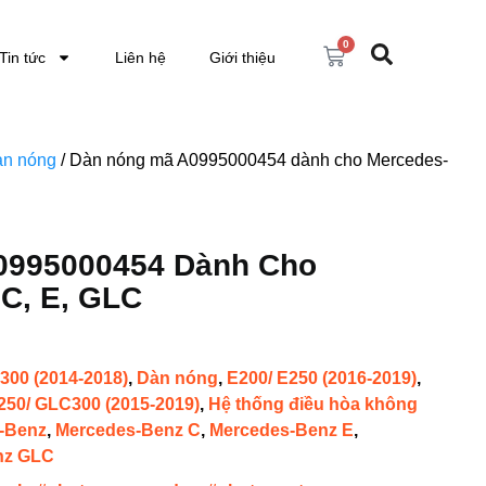
0
Tin tức
Liên hệ
Giới thiệu
n nóng
/ Dàn nóng mã A0995000454 dành cho Mercedes-
0995000454 Dành Cho
C, E, GLC
300 (2014-2018)
,
Dàn nóng
,
E200/ E250 (2016-2019)
,
50/ GLC300 (2015-2019)
,
Hệ thống điều hòa không
-Benz
,
Mercedes-Benz C
,
Mercedes-Benz E
,
nz GLC