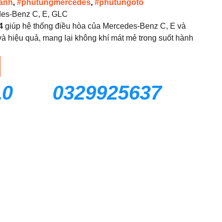
anh
,
#phutungmercedes
,
#phutungoto
es-Benz C, E, GLC
4
giúp hệ thống điều hòa của Mercedes-Benz C, E và
à hiệu quả, mang lại không khí mát mẻ trong suốt hành
10
0329925637