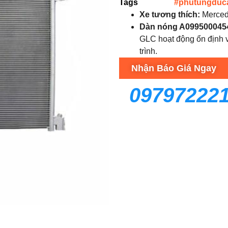
Tags
#phutungduc
Xe tương thích:
Merced
Dàn nóng A099500045
GLC hoạt động ổn định v
trình.
Nhận Báo Giá Ngay
09797222