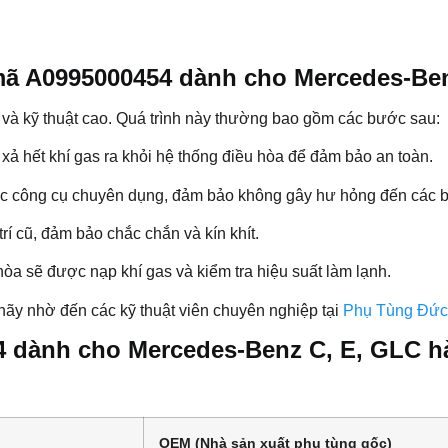
 mã A0995000454 dành cho Mercedes-Be
 và kỹ thuật cao. Quá trình này thường bao gồm các bước sau:
n xả hết khí gas ra khỏi hệ thống điều hòa để đảm bảo an toàn.
ác công cụ chuyên dụng, đảm bảo không gây hư hỏng đến các b
rí cũ, đảm bảo chắc chắn và kín khít.
 hòa sẽ được nạp khí gas và kiểm tra hiệu suất làm lạnh.
hãy nhờ đến các kỹ thuật viên chuyên nghiệp tại
Phụ Tùng Đức
4 dành cho Mercedes-Benz C, E, GLC h
OEM (Nhà sản xuất phụ tùng gốc)