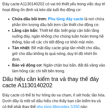
Đáy cacte A1130140202 có vai trò thiết yếu trong việc duy trì
hoạt động ổn định và kéo dài tuổi thọ động cơ:
Chứa dầu bôi trơn:
Phu tùng đáy cacte
là nơi chứa
phần lớn lượng dầu bôi trơn cần thiết cho động cơ.
Lắng cặn bẩn:
Thiết kế đặc biệt giúp cặn bẩn lắng
xuống đáy, ngăn không cho chúng tuần hoàn trong hệ
thống, bảo vệ các chi tiết động cơ khỏi mài mòn.
Tản nhiệt:
Bề mặt đáy cacte giúp tản nhiệt cho dầu,
giữ cho dầu không bị quá nóng, duy trì độ nhớt ổn
định.
Bảo vệ động cơ:
Ngăn chặn bụi bẩn, đất đá văng vào
làm hỏng các chi tiết bên trong.
Dấu hiệu cần kiểm tra và thay thế đáy
cacte A1130140202
Đáy cacte có thể bị hư hỏng do va chạm, rỉ sét hoặc lão hóa.
Dưới đây là một số dấu hiệu cho thấy bạn cần kiểm tra và
có thể phải thay thế
phụ tùng Mercedes S350
này: