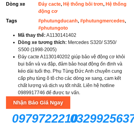
Dòng xe
Đáy cacte
,
Hệ thống bôi trơn
,
Hệ thống
động cơ
Tags
#phutungducanh
,
#phutungmercedes
,
#phutungoto
Mã thay thế:
A1130141402
Dòng xe tương thích:
Mercedes S320/ S350/
S500 (1998-2005)
Đáy cacte A1130140202 giúp bảo vệ động cơ khỏi
bụi bẩn và va đập, đảm bảo hoạt động ổn định và
kéo dài tuổi thọ. Phụ Tùng Đức Anh chuyên cung
cấp phụ tùng ô tô cho các dòng xe sang, cam kết
chất lượng và dịch vụ tốt nhất. Liên hệ hotline
0989917746 để được tư vấn.
Nhận Báo Giá Ngay
0979722210
032992563