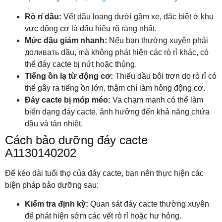
Rò rỉ dầu:
Vết dầu loang dưới gầm xe, đặc biệt ở khu
vực động cơ là dấu hiệu rõ ràng nhất.
Mức dầu giảm nhanh:
Nếu bạn thường xuyên phải
доливать dầu, mà không phát hiện các rò rỉ khác, có
thể đáy cacte bị nứt hoặc thủng.
Tiếng ồn lạ từ động cơ:
Thiếu dầu bôi trơn do rò rỉ có
thể gây ra tiếng ồn lớn, thậm chí làm hỏng động cơ.
Đáy cacte bị móp méo:
Va chạm mạnh có thể làm
biến dạng đáy cacte, ảnh hưởng đến khả năng chứa
dầu và tản nhiệt.
Cách bảo dưỡng đáy cacte
A1130140202
Để kéo dài tuổi thọ của đáy cacte, bạn nên thực hiện các
biện pháp bảo dưỡng sau:
Kiểm tra định kỳ:
Quan sát đáy cacte thường xuyên
để phát hiện sớm các vết rò rỉ hoặc hư hỏng.