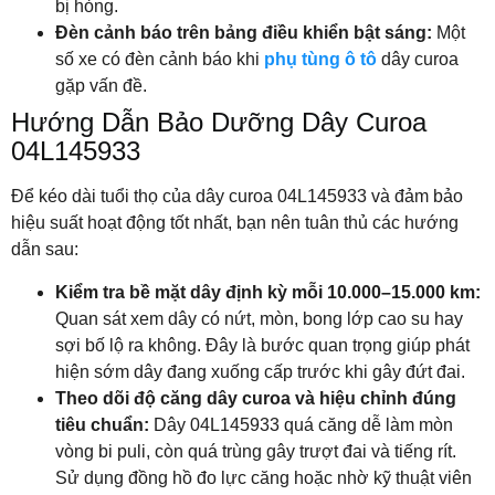
bị hỏng.
Đèn cảnh báo trên bảng điều khiển bật sáng:
Một
số xe có đèn cảnh báo khi
phụ tùng ô tô
dây curoa
gặp vấn đề.
Hướng Dẫn Bảo Dưỡng Dây Curoa
04L145933
Để kéo dài tuổi thọ của dây curoa 04L145933 và đảm bảo
hiệu suất hoạt động tốt nhất, bạn nên tuân thủ các hướng
dẫn sau:
Kiểm tra bề mặt dây định kỳ mỗi 10.000–15.000 km:
Quan sát xem dây có nứt, mòn, bong lớp cao su hay
sợi bố lộ ra không. Đây là bước quan trọng giúp phát
hiện sớm dây đang xuống cấp trước khi gây đứt đai.
Theo dõi độ căng dây curoa và hiệu chỉnh đúng
tiêu chuẩn:
Dây 04L145933 quá căng dễ làm mòn
vòng bi puli, còn quá trùng gây trượt đai và tiếng rít.
Sử dụng đồng hồ đo lực căng hoặc nhờ kỹ thuật viên