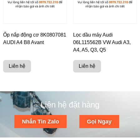
Ốp nắp động cơ 8K0807081
Lọc dầu máy Audi
AUDI A4 B8 Avant
06L115562B VW Audi A3,
A4, A5, Q3, Q5
Liên hệ
Liên hệ
Liên hệ đặt hàng
Nhắn Tin Zalo
Gọi Ngay