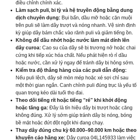
điều chỉnh chính xác.
Làm sạch puli, bi tỳ và hệ truyền động bằng dung
dịch chuyên dụng:
Bụi bẩn, dầu mỡ hoặc cặn muội
trên puli sẽ làm dây trượt và nóng nhanh. Vệ sinh định
kỳ giúp dây bám chắc vào rãnh puli và giảm tiếng ồn.
Không để dầu nhớt hoặc nước làm mát dính lên
dây curoa:
Cao su của dây sẽ bị trương nở hoặc chai
cứng khi tiếp xúc hóa chất. Nếu phát hiện rò rỉ dầu
hoặc nước, cần xử lý ngay để tránh dây bị hỏng sớm.
Kiểm tra độ thẳng hàng của các puli dẫn động:
Nếu puli lệch, dây sẽ mòn mép hoặc xé sợi chỉ sau
một thời gian ngắn. Canh chỉnh puli đúng trục là yếu tố
quan trọng kéo dài tuổi thọ đai.
Theo dõi tiếng rít hoặc tiếng “ré” khi khởi động
hoặc tăng ga:
Đây là tín hiệu dây bị trượt hoặc căng
không đúng. Xử lý sớm giúp tránh dây bị nóng, bóng
bề mặt hoặc đứt đột ngột khi đang chạy.
Thay dây đúng chu kỳ 60.000–90.000 km hoặc theo
khuyến cáo hãng xe:
Dây curoa 04L145933 làm việc