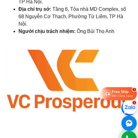
TP Hà Nội.
Địa chỉ trụ sở:
Tầng 6, Tòa nhà MD Complex, số
68 Nguyễn Cơ Thạch, Phường Từ Liêm, TP Hà
Nội.
Người chịu trách nhiệm:
Ông Bùi Thọ Anh
1
Free Ship
Đặt hàng ngay
1