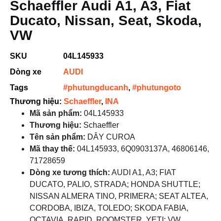
Schaeffler Audi A1, A3, Fiat
Ducato, Nissan, Seat, Skoda,
VW
SKU
04L145933
Dòng xe
AUDI
Tags
#phutungducanh
,
#phutungoto
Thương hiệu:
Schaeffler
,
INA
Mã sản phẩm:
04L145933
Thương hiệu:
Schaeffler
Tên sản phẩm:
DÂY CUROA
Mã thay thế:
04L145933, 6Q0903137A, 46806146,
71728659
Dòng xe tương thích:
AUDI A1, A3; FIAT
DUCATO, PALIO, STRADA; HONDA SHUTTLE;
NISSAN ALMERA TINO, PRIMERA; SEAT ALTEA,
CORDOBA, IBIZA, TOLEDO; SKODA FABIA,
OCTAVIA, RAPID, ROOMSTER, YETI; VW