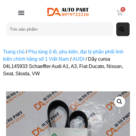
0
Trang chủ
/
Phụ tùng ô tô, phụ kiện, đại lý phân phối linh
kiện chính hãng số 1 Việt Nam
/
AUDI
/ Dây curoa
04L145933 Schaeffler Audi A1, A3, Fiat Ducato, Nissan,
Seat, Skoda, VW