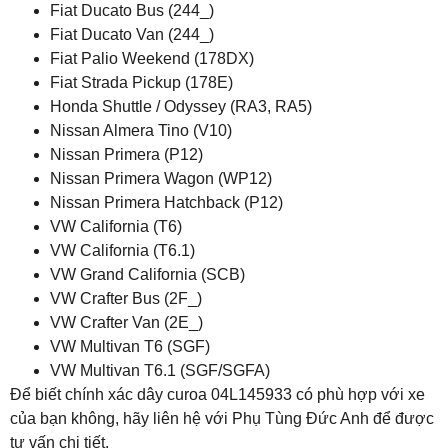
Fiat Ducato Bus (244_)
Fiat Ducato Van (244_)
Fiat Palio Weekend (178DX)
Fiat Strada Pickup (178E)
Honda Shuttle / Odyssey (RA3, RA5)
Nissan Almera Tino (V10)
Nissan Primera (P12)
Nissan Primera Wagon (WP12)
Nissan Primera Hatchback (P12)
VW California (T6)
VW California (T6.1)
VW Grand California (SCB)
VW Crafter Bus (2F_)
VW Crafter Van (2E_)
VW Multivan T6 (SGF)
VW Multivan T6.1 (SGF/SGFA)
Để biết chính xác dây curoa 04L145933 có phù hợp với xe
của bạn không, hãy liên hệ với Phụ Tùng Đức Anh để được
tư vấn chi tiết.