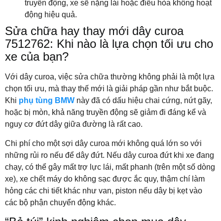
truyền động, xe sẽ nặng lái hoặc điều hòa không hoạt
động hiệu quả.
Sửa chữa hay thay mới dây curoa
7512762: Khi nào là lựa chọn tối ưu cho
xe của bạn?
Với dây curoa, việc sửa chữa thường không phải là một lựa
chọn tối ưu, mà thay thế mới là giải pháp gần như bắt buộc.
Khi
phụ tùng BMW
này đã có dấu hiệu chai cứng, nứt gãy,
hoặc bị mòn, khả năng truyền động sẽ giảm đi đáng kể và
nguy cơ đứt dây giữa đường là rất cao.
Chi phí cho một sợi dây curoa mới không quá lớn so với
những rủi ro nếu để dây đứt. Nếu dây curoa đứt khi xe đang
chạy, có thể gây mất trợ lực lái, mất phanh (trên một số dòng
xe), xe chết máy do không sạc được ắc quy, thậm chí làm
hỏng các chi tiết khác như van, piston nếu dây bị kẹt vào
các bộ phận chuyển động khác.