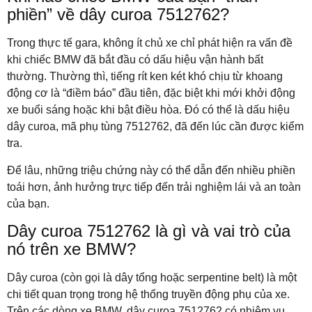
phiền” về dây curoa 7512762?
Trong thực tế gara, không ít chủ xe chỉ phát hiện ra vấn đề
khi chiếc BMW đã bắt đầu có dấu hiệu vận hành bất
thường. Thường thì, tiếng rít ken két khó chịu từ khoang
động cơ là “điềm báo” đầu tiên, đặc biệt khi mới khởi động
xe buổi sáng hoặc khi bật điều hòa. Đó có thể là dấu hiệu
dây curoa, mã phụ tùng 7512762, đã đến lúc cần được kiểm
tra.
Để lâu, những triệu chứng này có thể dẫn đến nhiều phiền
toái hơn, ảnh hưởng trực tiếp đến trải nghiệm lái và an toàn
của bạn.
Dây curoa 7512762 là gì và vai trò của
nó trên xe BMW?
Dây curoa (còn gọi là dây tổng hoặc serpentine belt) là một
chi tiết quan trọng trong hệ thống truyền động phụ của xe.
Trên các dòng xe BMW, dây curoa 7512762 có nhiệm vụ