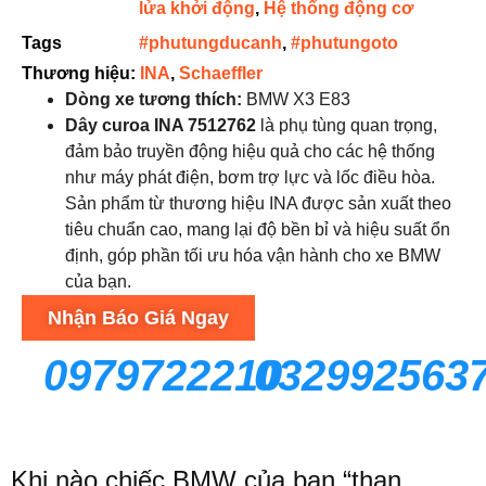
lửa khởi động
,
Hệ thống động cơ
Tags
#phutungducanh
,
#phutungoto
Thương hiệu:
INA
,
Schaeffler
Dòng xe tương thích:
BMW X3 E83
Dây curoa INA 7512762
là phụ tùng quan trọng,
đảm bảo truyền động hiệu quả cho các hệ thống
như máy phát điện, bơm trợ lực và lốc điều hòa.
Sản phẩm từ thương hiệu INA được sản xuất theo
tiêu chuẩn cao, mang lại độ bền bỉ và hiệu suất ổn
định, góp phần tối ưu hóa vận hành cho xe BMW
của bạn.
Nhận Báo Giá Ngay
0979722210
032992563
Khi nào chiếc BMW của bạn “than