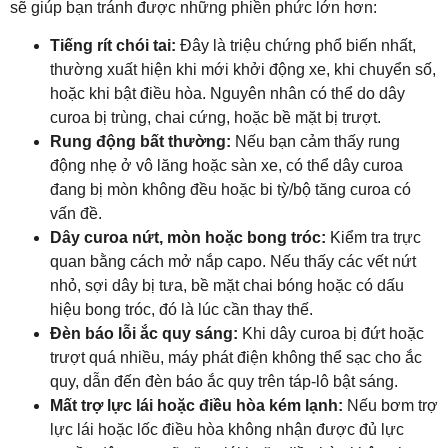
sẽ giúp bạn tránh được những phiền phức lớn hơn:
Tiếng rít chói tai:
Đây là triệu chứng phổ biến nhất,
thường xuất hiện khi mới khởi động xe, khi chuyển số,
hoặc khi bật điều hòa. Nguyên nhân có thể do dây
curoa bị trùng, chai cứng, hoặc bề mặt bị trượt.
Rung động bất thường:
Nếu bạn cảm thấy rung
động nhẹ ở vô lăng hoặc sàn xe, có thể dây curoa
đang bị mòn không đều hoặc bi tỳ/bộ tăng curoa có
vấn đề.
Dây curoa nứt, mòn hoặc bong tróc:
Kiểm tra trực
quan bằng cách mở nắp capo. Nếu thấy các vết nứt
nhỏ, sợi dây bị tưa, bề mặt chai bóng hoặc có dấu
hiệu bong tróc, đó là lúc cần thay thế.
Đèn báo lỗi ắc quy sáng:
Khi dây curoa bị đứt hoặc
trượt quá nhiều, máy phát điện không thể sạc cho ắc
quy, dẫn đến đèn báo ắc quy trên táp-lô bật sáng.
Mất trợ lực lái hoặc điều hòa kém lạnh:
Nếu bơm trợ
lực lái hoặc lốc điều hòa không nhận được đủ lực