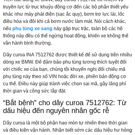
truyền lực từ trục khuỷu động cơ đến các bộ phận thiết yếu
khác như máy phát điện (sạc ắc quy), bơm trợ lực lái, lốc
điều hòa và đôi khi cả bơm nước làm mát. Nói cách khác,
nếu
phụ tùng xe sang
này gặp trục trặc, toàn bộ các hệ
thống này đều có thể ngừng hoạt động, khiến xe không thể
vận hành bình thường.
Dây curoa INA 7512762 được thiết kế để sử dụng trên nhiều
dòng xe BMW. Để đảm bảo phụ tùng tương thích tuyệt đối
với chiếc xe của bạn, chúng tôi khuyến nghị đối chiếu mã
phụ tùng này theo số VIN hoặc đời xe, phiên bản động cơ
cụ thể. Điều này giúp tránh việc chọn sai mã, gây lãng phí
thời gian và công sức lắp đặt.
“Bắt bệnh” cho dây curoa 7512762: Từ
dấu hiệu đến nguyên nhân gốc rễ
Dây curoa là một bộ phận hao mòn tự nhiên theo thời gian
và điều kiện vận hành. Nhận biết sớm các dấu hiệu hư hỏng