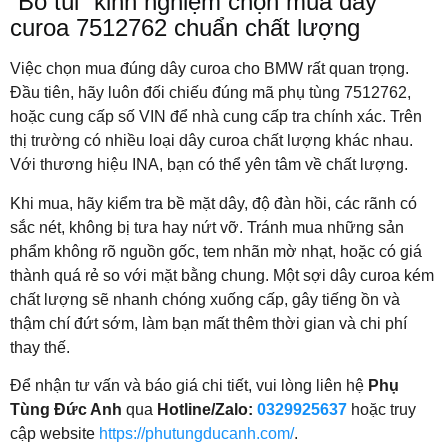
“Bỏ túi” kinh nghiệm chọn mua dây
curoa 7512762 chuẩn chất lượng
Việc chọn mua đúng dây curoa cho BMW rất quan trọng.
Đầu tiên, hãy luôn đối chiếu đúng mã phụ tùng 7512762,
hoặc cung cấp số VIN để nhà cung cấp tra chính xác. Trên
thị trường có nhiều loại dây curoa chất lượng khác nhau.
Với thương hiệu INA, bạn có thể yên tâm về chất lượng.
Khi mua, hãy kiểm tra bề mặt dây, độ đàn hồi, các rãnh có
sắc nét, không bị tưa hay nứt vỡ. Tránh mua những sản
phẩm không rõ nguồn gốc, tem nhãn mờ nhạt, hoặc có giá
thành quá rẻ so với mặt bằng chung. Một sợi dây curoa kém
chất lượng sẽ nhanh chóng xuống cấp, gây tiếng ồn và
thậm chí đứt sớm, làm bạn mất thêm thời gian và chi phí
thay thế.
Để nhận tư vấn và báo giá chi tiết, vui lòng liên hệ
Phụ
Tùng Đức Anh
qua
Hotline/Zalo:
0329925637
hoặc truy
cập website
https://phutungducanh.com/
.