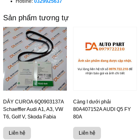
Hotline:
0329925637
Sản phẩm tương tự
DÂY CUROA 6Q0903137A
Càng I dưới phải
Schaeffler Audi A1, A3, VW
80A407152A AUDI Q5 FY
T6, Golf V, Skoda Fabia
80A
Liên hệ
Liên hệ