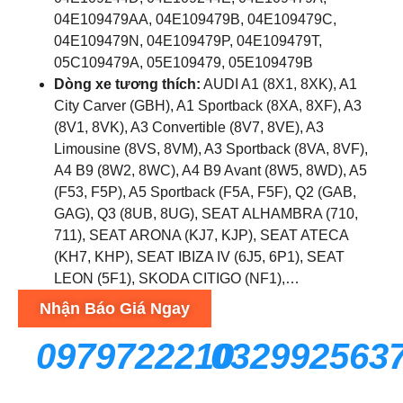
04E109479AA, 04E109479B, 04E109479C,
04E109479N, 04E109479P, 04E109479T,
05C109479A, 05E109479, 05E109479B
Dòng xe tương thích:
AUDI A1 (8X1, 8XK), A1
City Carver (GBH), A1 Sportback (8XA, 8XF), A3
(8V1, 8VK), A3 Convertible (8V7, 8VE), A3
Limousine (8VS, 8VM), A3 Sportback (8VA, 8VF),
A4 B9 (8W2, 8WC), A4 B9 Avant (8W5, 8WD), A5
(F53, F5P), A5 Sportback (F5A, F5F), Q2 (GAB,
GAG), Q3 (8UB, 8UG), SEAT ALHAMBRA (710,
711), SEAT ARONA (KJ7, KJP), SEAT ATECA
(KH7, KHP), SEAT IBIZA IV (6J5, 6P1), SEAT
LEON (5F1), SKODA CITIGO (NF1),…
Nhận Báo Giá Ngay
0979722210
032992563