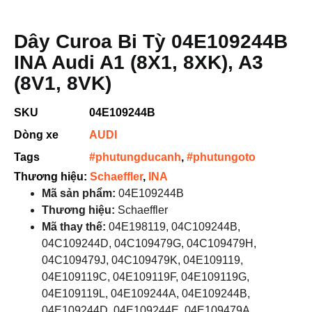
Dây Curoa Bi Tỳ 04E109244B
INA Audi A1 (8X1, 8XK), A3
(8V1, 8VK)
SKU
04E109244B
Dòng xe
AUDI
Tags
#phutungducanh
,
#phutungoto
Thương hiệu:
Schaeffler
,
INA
Mã sản phẩm:
04E109244B
Thương hiệu:
Schaeffler
Mã thay thế:
04E198119, 04C109244B,
04C109244D, 04C109479G, 04C109479H,
04C109479J, 04C109479K, 04E109119,
04E109119C, 04E109119F, 04E109119G,
04E109119L, 04E109244A, 04E109244B,
04E109244D, 04E109244E, 04E109479A,