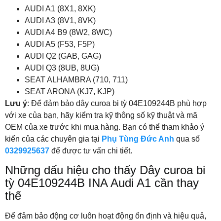
AUDI A1 (8X1, 8XK)
AUDI A3 (8V1, 8VK)
AUDI A4 B9 (8W2, 8WC)
AUDI A5 (F53, F5P)
AUDI Q2 (GAB, GAG)
AUDI Q3 (8UB, 8UG)
SEAT ALHAMBRA (710, 711)
SEAT ARONA (KJ7, KJP)
Lưu ý
: Để đảm bảo dây curoa bi tỳ 04E109244B phù hợp
với xe của bạn, hãy kiểm tra kỹ thông số kỹ thuật và mã
OEM của xe trước khi mua hàng. Bạn có thể tham khảo ý
kiến của các chuyên gia tại
Phụ Tùng Đức Anh
qua số
0329925637
để được tư vấn chi tiết.
Những dấu hiệu cho thấy Dây curoa bi
tỳ 04E109244B INA Audi A1 cần thay
thế
Để đảm bảo động cơ luôn hoạt động ổn định và hiệu quả,