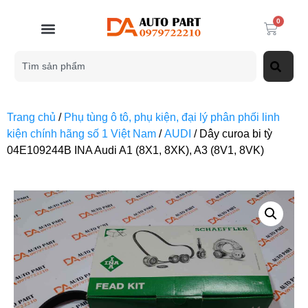
0
Trang chủ
/
Phụ tùng ô tô, phụ kiện, đại lý phân phối linh
kiện chính hãng số 1 Việt Nam
/
AUDI
/ Dây curoa bi tỳ
04E109244B INA Audi A1 (8X1, 8XK), A3 (8V1, 8VK)