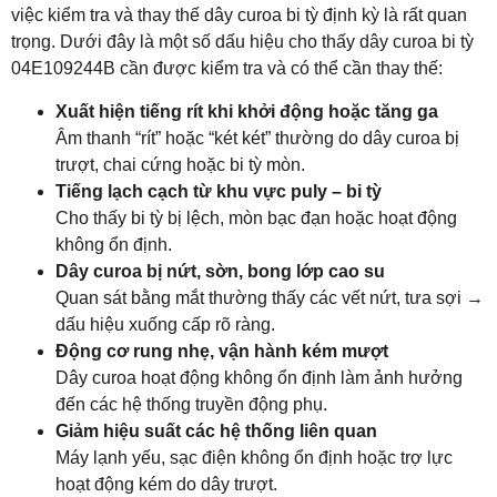
việc kiểm tra và thay thế dây curoa bi tỳ định kỳ là rất quan
trọng. Dưới đây là một số dấu hiệu cho thấy dây curoa bi tỳ
04E109244B cần được kiểm tra và có thể cần thay thế:
Xuất hiện tiếng rít khi khởi động hoặc tăng ga
Âm thanh “rít” hoặc “két két” thường do dây curoa bị
trượt, chai cứng hoặc bi tỳ mòn.
Tiếng lạch cạch từ khu vực puly – bi tỳ
Cho thấy bi tỳ bị lệch, mòn bạc đạn hoặc hoạt động
không ổn định.
Dây curoa bị nứt, sờn, bong lớp cao su
Quan sát bằng mắt thường thấy các vết nứt, tưa sợi →
dấu hiệu xuống cấp rõ ràng.
Động cơ rung nhẹ, vận hành kém mượt
Dây curoa hoạt động không ổn định làm ảnh hưởng
đến các hệ thống truyền động phụ.
Giảm hiệu suất các hệ thống liên quan
Máy lạnh yếu, sạc điện không ổn định hoặc trợ lực
hoạt động kém do dây trượt.