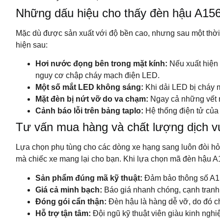
Những dấu hiệu cho thấy đèn hậu A156
Mặc dù được sản xuất với độ bền cao, nhưng sau một thời 
hiện sau:
Hơi nước đọng bên trong mặt kính:
Nếu xuất hiện 
nguy cơ chập cháy mạch điện LED.
Một số mắt LED không sáng:
Khi dải LED bị cháy m
Mặt đèn bị nứt vỡ do va chạm:
Ngay cả những vết n
Cảnh báo lỗi trên bảng taplo:
Hệ thống điện tử của
Tư vấn mua hàng và chất lượng dịch 
Lựa chọn phụ tùng cho các dòng xe hạng sang luôn đòi hỏi 
mà chiếc xe mang lại cho bạn. Khi lựa chọn mã đèn hậu A1
Sản phẩm đúng mã kỹ thuật:
Đảm bảo thông số A15
Giá cả minh bạch:
Báo giá nhanh chóng, cạnh tranh,
Đóng gói cẩn thận:
Đèn hậu là hàng dễ vỡ, do đó ch
Hỗ trợ tận tâm:
Đội ngũ kỹ thuật viên giàu kinh ngh