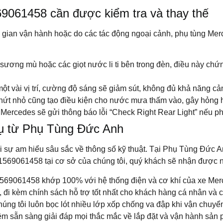
9061458 cần được kiểm tra và thay thế
gian vận hành hoặc do các tác động ngoại cảnh, phụ tùng Merc
sương mù hoặc các giọt nước li ti bên trong đèn, điều này chứn
ột vài vị trí, cường độ sáng sẽ giảm sút, không đủ khả năng cả
ứt nhỏ cũng tạo điều kiện cho nước mưa thấm vào, gây hỏng h
 Mercedes sẽ gửi thông báo lỗi “Check Right Rear Light” nếu p
vụ từ Phụ Tùng Đức Anh
sự am hiểu sâu sắc về thông số kỹ thuật. Tại Phụ Tùng Đức Anh
569061458 tại cơ sở của chúng tôi, quý khách sẽ nhận được nhữ
69061458 khớp 100% với hệ thống điện và cơ khí của xe Me
 đi kèm chính sách hỗ trợ tốt nhất cho khách hàng cá nhân và 
úng tôi luôn bọc lót nhiều lớp xốp chống va đập khi vận chuyể
iệm sẵn sàng giải đáp mọi thắc mắc về lắp đặt và vận hành sản