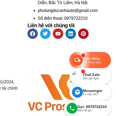
Diễn, Bắc Từ Liêm, Hà Nội
phutungducanhauto@gmail.com
Số điện thoại: 0979722210
Liên hệ với chúng tôi
1
Free Ship
Đặt hàng ngay
1
Chat Zalo
Báo giá ngay
01/2024,
 tài chính
Messenger
Tư vấn 24/7
Gọi: 0979722210
Bấm để gọi