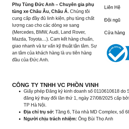
Phụ Tùng Đức Anh – Chuyên gia phụ
Liên Hệ
tùng xe Châu Âu, Châu Á.
Chúng tôi
cung cấp đầy đủ linh kiện, phụ tùng chất
Đội ngũ
lượng cao cho các dòng xe sang
(Mercedes, BMW, Audi, Land Rover,
Cửa hàng
Mazda, Toyota…). Cam kết hàng chuẩn,
giao nhanh và tư vấn kỹ thuật tận tâm. Sự
an tâm của khách hàng là ưu tiên hàng
đầu của Đức Anh.
CÔNG TY TNHH VC PHỒN VINH
Giấy phép Đăng ký kinh doanh số 0110610618 do S
đăng ký thay đổi lần thứ 1, ngày 27/08/2025 cấp bở
TP Hà Nội.
Địa chỉ trụ sở:
Tầng 6, Tòa nhà MD Complex, số 6
Người chịu trách nhiệm:
Ông Bùi Thọ Anh