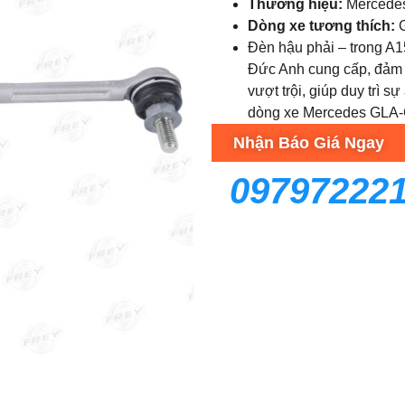
Thương hiệu:
Mercede
Dòng xe tương thích:
G
Đèn hậu phải – trong A
Đức Anh cung cấp, đảm b
vượt trội, giúp duy trì 
dòng xe Mercedes GLA-
Nhận Báo Giá Ngay
09797222