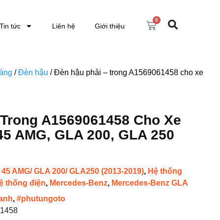
0
Tin tức
Liên hệ
Giới thiệu
sáng
/
Đèn hậu
/ Đèn hậu phải – trong A1569061458 cho xe
 Trong A1569061458 Cho Xe
45 AMG, GLA 200, GLA 250
45 AMG/ GLA 200/ GLA250 (2013-2019)
,
Hệ thống
ệ thống điện
,
Mercedes-Benz
,
Mercedes-Benz GLA
anh
,
#phutungoto
1458