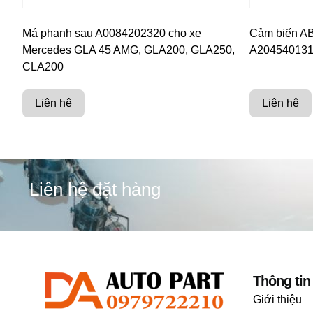
Má phanh sau A0084202320 cho xe
Cảm biến ABS
Mercedes GLA 45 AMG, GLA200, GLA250,
A204540131
CLA200
Liên hệ
Liên hệ
Liên hệ đặt hàng
Thông tin
Giới thiệu