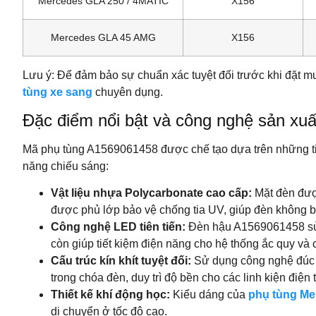
Mercedes GLA 250 / 4MATIC
X156
Mercedes GLA 45 AMG
X156
Lưu ý: Để đảm bảo sự chuẩn xác tuyệt đối trước khi đặt mu
tùng xe sang
chuyên dụng.
Đặc điểm nổi bật và công nghệ sản xu
Mã phụ tùng A1569061458 được chế tạo dựa trên những tiê
năng chiếu sáng:
Vật liệu nhựa Polycarbonate cao cấp:
Mặt đèn được
được phủ lớp bảo vệ chống tia UV, giúp đèn không b
Công nghệ LED tiên tiến:
Đèn hậu A1569061458 sử d
còn giúp tiết kiệm điện năng cho hệ thống ắc quy và 
Cấu trúc kín khít tuyệt đối:
Sử dụng công nghệ đúc á
trong chóa đèn, duy trì độ bền cho các linh kiện điện 
Thiết kế khí động học:
Kiểu dáng của
phụ tùng M
di chuyển ở tốc độ cao.