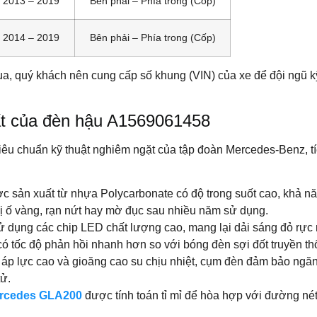
2013 – 2019
Bên phải – Phía trong (Cốp)
2014 – 2019
Bên phải – Phía trong (Cốp)
a, quý khách nên cung cấp số khung (VIN) của xe để đội ngũ kỹ 
ất của đèn hậu A1569061458
u chuẩn kỹ thuật nghiêm ngặt của tập đoàn Mercedes-Benz, tí
 sản xuất từ nhựa Polycarbonate có độ trong suốt cao, khả năng
ị ố vàng, rạn nứt hay mờ đục sau nhiều năm sử dụng.
ụng các chip LED chất lượng cao, mang lại dải sáng đỏ rực 
có tốc độ phản hồi nhanh hơn so với bóng đèn sợi đốt truyền th
p lực cao và gioăng cao su chịu nhiệt, cụm đèn đảm bảo ngă
tử.
ercedes GLA200
được tính toán tỉ mỉ để hòa hợp với đường nét