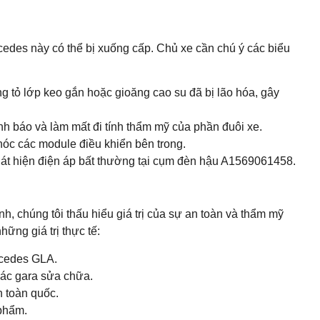
edes này có thể bị xuống cấp. Chủ xe cần chú ý các biểu
g tỏ lớp keo gắn hoặc gioăng cao su đã bị lão hóa, gây
nh báo và làm mất đi tính thẩm mỹ của phần đuôi xe.
óc các module điều khiển bên trong.
hát hiện điện áp bất thường tại cụm đèn hậu A1569061458.
, chúng tôi thấu hiểu giá trị của sự an toàn và thẩm mỹ
ng giá trị thực tế:
rcedes GLA.
các gara sửa chữa.
n toàn quốc.
 phẩm.