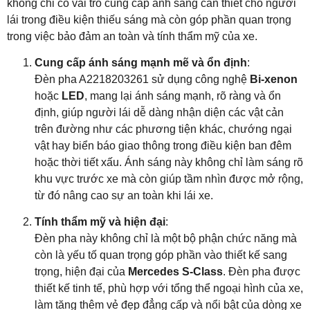
không chỉ có vai trò cung cấp ánh sáng cần thiết cho người
lái trong điều kiện thiếu sáng mà còn góp phần quan trọng
trong việc bảo đảm an toàn và tính thẩm mỹ của xe.
Cung cấp ánh sáng mạnh mẽ và ổn định
:
Đèn pha A2218203261 sử dụng công nghệ
Bi-xenon
hoặc
LED
, mang lại ánh sáng mạnh, rõ ràng và ổn
định, giúp người lái dễ dàng nhận diện các vật cản
trên đường như các phương tiện khác, chướng ngại
vật hay biển báo giao thông trong điều kiện ban đêm
hoặc thời tiết xấu. Ánh sáng này không chỉ làm sáng rõ
khu vực trước xe mà còn giúp tầm nhìn được mở rộng,
từ đó nâng cao sự an toàn khi lái xe.
Tính thẩm mỹ và hiện đại
:
Đèn pha này không chỉ là một bộ phận chức năng mà
còn là yếu tố quan trọng góp phần vào thiết kế sang
trọng, hiện đại của
Mercedes S-Class
. Đèn pha được
thiết kế tinh tế, phù hợp với tổng thể ngoại hình của xe,
làm tăng thêm vẻ đẹp đẳng cấp và nổi bật của dòng xe