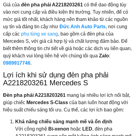
Giá của
đèn pha phải A2218203261
có thể dao động tùy
vào nơi cung cấp và điều kiện thị trường. Tuy nhiên, để có
mức giá tốt nhất, khách hàng nên tham khảo từ các nguồn
uy tín và đáng tin cậy như
Đức Anh Auto Parts
, nơi cung
cấp các
phụ tùng xe sang
, bao gồm cả đèn pha của
Mercedes S, với giá cả hợp lý và chất lượng đảm bảo. Để
biết thêm thông tin chi tiết về giá hoặc các dịch vụ liên quan,
quý khách vui lòng liên hệ với chúng tôi qua
Zalo
:
0989917746
.
Lợi ích khi sử dụng đèn pha phải
A2218203261 Mercedes S
Đèn pha phải A2218203261
mang lại nhiều lợi ích nổi bật,
giúp chiếc
Mercedes S-Class
của bạn luôn hoạt động với
hiệu suất chiếu sáng tối ưu. Cụ thể, các lợi ích bao gồm:
Khả năng chiếu sáng mạnh mẽ và ổn định
Với công nghệ
Bi-xenon
hoặc
LED
, đèn pha