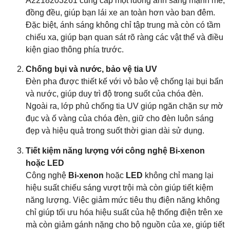
A2218203261 cung cấp một luồng ánh sáng mạnh mẽ,
đồng đều, giúp bạn lái xe an toàn hơn vào ban đêm.
Đặc biệt, ánh sáng không chỉ tập trung mà còn có tầm
chiếu xa, giúp bạn quan sát rõ ràng các vật thể và điều
kiện giao thông phía trước.
Chống bụi và nước, bảo vệ tia UV
Đèn pha được thiết kế với vỏ bảo vệ chống lại bụi bẩn
và nước, giúp duy trì độ trong suốt của chóa đèn.
Ngoài ra, lớp phủ chống tia UV giúp ngăn chặn sự mờ
đục và ố vàng của chóa đèn, giữ cho đèn luôn sáng
đẹp và hiệu quả trong suốt thời gian dài sử dụng.
Tiết kiệm năng lượng với công nghệ Bi-xenon
hoặc LED
Công nghệ
Bi-xenon
hoặc
LED
không chỉ mang lại
hiệu suất chiếu sáng vượt trội mà còn giúp tiết kiệm
năng lượng. Việc giảm mức tiêu thụ điện năng không
chỉ giúp tối ưu hóa hiệu suất của hệ thống điện trên xe
mà còn giảm gánh nặng cho bộ nguồn của xe, giúp tiết