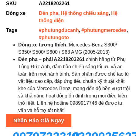
SKU
A2218203261
Dòng xe
Đèn pha
,
Hệ thống chiếu sáng
,
Hệ
thống điện
Tags
#phutungducanh
,
#phutungmercedes
,
#phutungoto
Dòng xe tương thích:
Mercedes-Benz S300/
S350/ S500/ S600 / S63 AMG (2005-2013)
Đèn pha – phải A2218203261
chính hãng từ Phụ
Tùng Đức Anh, đảm bảo chiếu sáng tối ưu và an
toàn trên mọi hành trình. Sản phẩm được chế tạo từ
vật liệu cao cấp, đáp ứng tiêu chuẩn kỹ thuật khắt
khe của Mercedes-Benz, mang đến độ bền vượt trội
và khả năng hoạt động ổn định trong mọi điều kiện
thời tiết. Liên hệ hotline 0989917746 để được tư
vấn và hỗ trợ tốt nhất!
Nhận Báo Giá Ngay