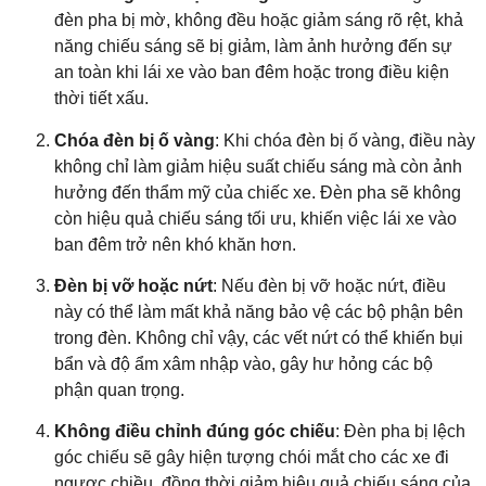
đèn pha bị mờ, không đều hoặc giảm sáng rõ rệt, khả
năng chiếu sáng sẽ bị giảm, làm ảnh hưởng đến sự
an toàn khi lái xe vào ban đêm hoặc trong điều kiện
thời tiết xấu.
Chóa đèn bị ố vàng
: Khi chóa đèn bị ố vàng, điều này
không chỉ làm giảm hiệu suất chiếu sáng mà còn ảnh
hưởng đến thẩm mỹ của chiếc xe. Đèn pha sẽ không
còn hiệu quả chiếu sáng tối ưu, khiến việc lái xe vào
ban đêm trở nên khó khăn hơn.
Đèn bị vỡ hoặc nứt
: Nếu đèn bị vỡ hoặc nứt, điều
này có thể làm mất khả năng bảo vệ các bộ phận bên
trong đèn. Không chỉ vậy, các vết nứt có thể khiến bụi
bẩn và độ ẩm xâm nhập vào, gây hư hỏng các bộ
phận quan trọng.
Không điều chỉnh đúng góc chiếu
: Đèn pha bị lệch
góc chiếu sẽ gây hiện tượng chói mắt cho các xe đi
ngược chiều, đồng thời giảm hiệu quả chiếu sáng của