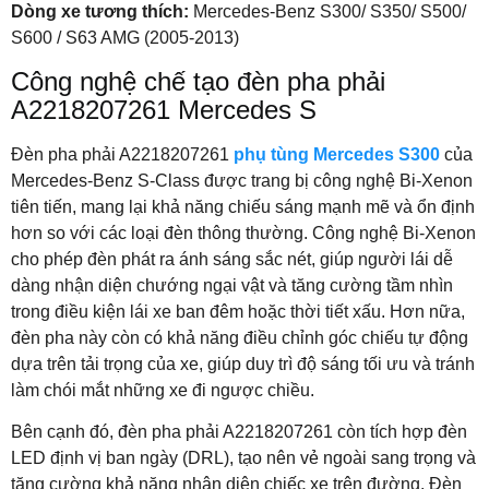
Dòng xe tương thích:
Mercedes-Benz S300/ S350/ S500/
S600 / S63 AMG (2005-2013)
Công nghệ chế tạo đèn pha phải
A2218207261 Mercedes S
Đèn pha phải A2218207261
phụ tùng Mercedes S300
của
Mercedes-Benz S-Class được trang bị công nghệ Bi-Xenon
tiên tiến, mang lại khả năng chiếu sáng mạnh mẽ và ổn định
hơn so với các loại đèn thông thường. Công nghệ Bi-Xenon
cho phép đèn phát ra ánh sáng sắc nét, giúp người lái dễ
dàng nhận diện chướng ngại vật và tăng cường tầm nhìn
trong điều kiện lái xe ban đêm hoặc thời tiết xấu. Hơn nữa,
đèn pha này còn có khả năng điều chỉnh góc chiếu tự động
dựa trên tải trọng của xe, giúp duy trì độ sáng tối ưu và tránh
làm chói mắt những xe đi ngược chiều.
Bên cạnh đó, đèn pha phải A2218207261 còn tích hợp đèn
LED định vị ban ngày (DRL), tạo nên vẻ ngoài sang trọng và
tăng cường khả năng nhận diện chiếc xe trên đường. Đèn