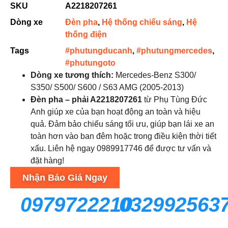
SKU
A2218207261
Dòng xe
Đèn pha
,
Hệ thống chiếu sáng
,
Hệ
thống điện
Tags
#phutungducanh
,
#phutungmercedes
,
#phutungoto
Dòng xe tương thích:
Mercedes-Benz S300/
S350/ S500/ S600 / S63 AMG (2005-2013)
Đèn pha – phải A2218207261
từ Phụ Tùng Đức
Anh giúp xe của bạn hoạt động an toàn và hiệu
quả. Đảm bảo chiếu sáng tối ưu, giúp bạn lái xe an
toàn hơn vào ban đêm hoặc trong điều kiện thời tiết
xấu. Liên hệ ngay 0989917746 để được tư vấn và
đặt hàng!
Nhận Báo Giá Ngay
0979722210
032992563