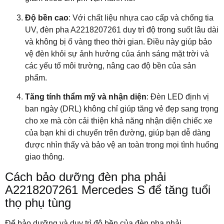
Độ bền cao
: Với chất liệu nhựa cao cấp và chống tia
UV, đèn pha A2218207261 duy trì độ trong suốt lâu dài
và không bị ố vàng theo thời gian. Điều này giúp bảo
vệ đèn khỏi sự ảnh hưởng của ánh sáng mặt trời và
các yếu tố môi trường, nâng cao độ bền của sản
phẩm.
Tăng tính thẩm mỹ và nhận diện
: Đèn LED định vị
ban ngày (DRL) không chỉ giúp tăng vẻ đẹp sang trọng
cho xe mà còn cải thiện khả năng nhận diện chiếc xe
của bạn khi di chuyển trên đường, giúp bạn dễ dàng
được nhìn thấy và bảo vệ an toàn trong mọi tình huống
giao thông.
Cách bảo dưỡng đèn pha phải
A2218207261 Mercedes S để tăng tuổi
thọ phụ tùng
Để bảo dưỡng và duy trì độ bền của đèn pha phải