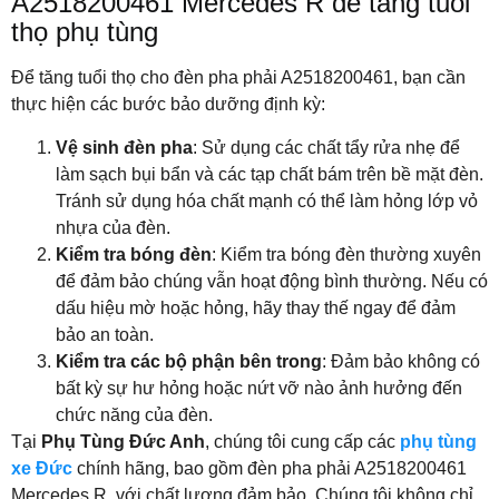
A2518200461 Mercedes R để tăng tuổi
thọ phụ tùng
Để tăng tuổi thọ cho đèn pha phải A2518200461, bạn cần
thực hiện các bước bảo dưỡng định kỳ:
Vệ sinh đèn pha
: Sử dụng các chất tẩy rửa nhẹ để
làm sạch bụi bẩn và các tạp chất bám trên bề mặt đèn.
Tránh sử dụng hóa chất mạnh có thể làm hỏng lớp vỏ
nhựa của đèn.
Kiểm tra bóng đèn
: Kiểm tra bóng đèn thường xuyên
để đảm bảo chúng vẫn hoạt động bình thường. Nếu có
dấu hiệu mờ hoặc hỏng, hãy thay thế ngay để đảm
bảo an toàn.
Kiểm tra các bộ phận bên trong
: Đảm bảo không có
bất kỳ sự hư hỏng hoặc nứt vỡ nào ảnh hưởng đến
chức năng của đèn.
Tại
Phụ Tùng Đức Anh
, chúng tôi cung cấp các
phụ tùng
xe Đức
chính hãng, bao gồm đèn pha phải A2518200461
Mercedes R, với chất lượng đảm bảo. Chúng tôi không chỉ