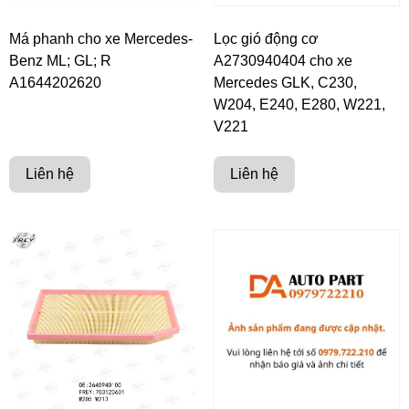
Má phanh cho xe Mercedes-
Lọc gió động cơ
Benz ML; GL; R
A2730940404 cho xe
A1644202620
Mercedes GLK, C230,
W204, E240, E280, W221,
V221
Liên hệ
Liên hệ