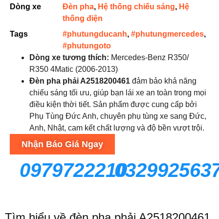
Dòng xe
Đèn pha
,
Hệ thống chiếu sáng
,
Hệ
thống điện
Tags
#phutungducanh
,
#phutungmercedes
,
#phutungoto
Dòng xe tương thích:
Mercedes-Benz R350/
R350 4Matic (2006-2013)
Đèn pha phải A2518200461
đảm bảo khả năng
chiếu sáng tối ưu, giúp bạn lái xe an toàn trong mọi
điều kiện thời tiết. Sản phẩm được cung cấp bởi
Phụ Tùng Đức Anh, chuyên phụ tùng xe sang Đức,
Anh, Nhật, cam kết chất lượng và độ bền vượt trội.
Nhận Báo Giá Ngay
0979722210
032992563
Tìm hiểu về đèn pha phải A2518200461