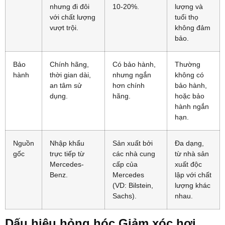
nhưng đi đôi
10-20%.
lượng và
với chất lượng
tuổi thọ
vượt trội.
không đảm
bảo.
Bảo
Chính hãng,
Có bảo hành,
Thường
hành
thời gian dài,
nhưng ngắn
không có
an tâm sử
hơn chính
bảo hành,
dụng.
hãng.
hoặc bảo
hành ngắn
hạn.
Nguồn
Nhập khẩu
Sản xuất bởi
Đa dạng,
gốc
trực tiếp từ
các nhà cung
từ nhà sản
Mercedes-
cấp của
xuất độc
Benz.
Mercedes
lập với chất
(VD: Bilstein,
lượng khác
Sachs).
nhau.
Dấu hiệu hỏng hóc Giảm xóc hơi