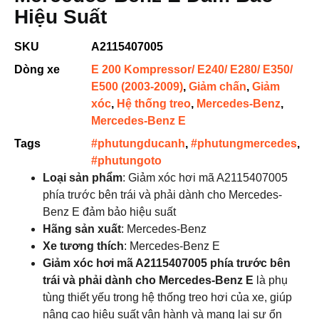
Hiệu Suất
SKU
A2115407005
Dòng xe
E 200 Kompressor/ E240/ E280/ E350/
E500 (2003-2009)
,
Giảm chấn
,
Giảm
xóc
,
Hệ thống treo
,
Mercedes-Benz
,
Mercedes-Benz E
Tags
#phutungducanh
,
#phutungmercedes
,
#phutungoto
Loại sản phẩm
: Giảm xóc hơi mã A2115407005
phía trước bên trái và phải dành cho Mercedes-
Benz E đảm bảo hiệu suất
Hãng sản xuất
: Mercedes-Benz
Xe tương thích
: Mercedes-Benz E
Giảm xóc hơi mã A2115407005 phía trước bên
trái và phải dành cho Mercedes-Benz E
là phụ
tùng thiết yếu trong hệ thống treo hơi của xe, giúp
nâng cao hiệu suất vận hành và mang lại sự ổn