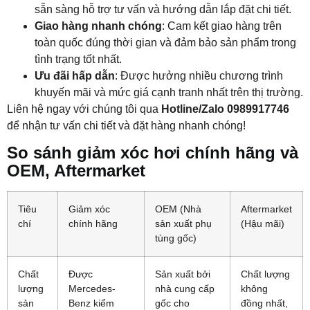
sẵn sàng hỗ trợ tư vấn và hướng dẫn lắp đặt chi tiết.
Giao hàng nhanh chóng
: Cam kết giao hàng trên
toàn quốc đúng thời gian và đảm bảo sản phẩm trong
tình trạng tốt nhất.
Ưu đãi hấp dẫn
: Được hưởng nhiều chương trình
khuyến mãi và mức giá cạnh tranh nhất trên thị trường.
Liên hệ ngay với chúng tôi qua
Hotline/Zalo 0989917746
để nhận tư vấn chi tiết và đặt hàng nhanh chóng!
So sánh giảm xóc hơi chính hãng và
OEM, Aftermarket
Tiêu
Giảm xóc
OEM (Nhà
Aftermarket
chí
chính hãng
sản xuất phụ
(Hậu mãi)
tùng gốc)
Chất
Được
Sản xuất bởi
Chất lượng
lượng
Mercedes-
nhà cung cấp
không
sản
Benz kiểm
gốc cho
đồng nhất,