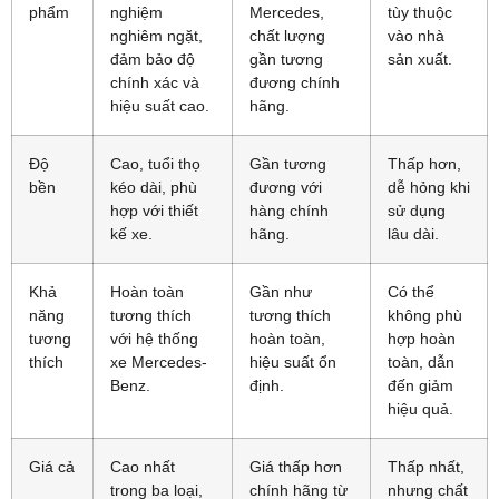
phẩm
nghiệm
Mercedes,
tùy thuộc
nghiêm ngặt,
chất lượng
vào nhà
đảm bảo độ
gần tương
sản xuất.
chính xác và
đương chính
hiệu suất cao.
hãng.
Độ
Cao, tuổi thọ
Gần tương
Thấp hơn,
bền
kéo dài, phù
đương với
dễ hỏng khi
hợp với thiết
hàng chính
sử dụng
kế xe.
hãng.
lâu dài.
Khả
Hoàn toàn
Gần như
Có thể
năng
tương thích
tương thích
không phù
tương
với hệ thống
hoàn toàn,
hợp hoàn
thích
xe Mercedes-
hiệu suất ổn
toàn, dẫn
Benz.
định.
đến giảm
hiệu quả.
Giá cả
Cao nhất
Giá thấp hơn
Thấp nhất,
trong ba loại,
chính hãng từ
nhưng chất