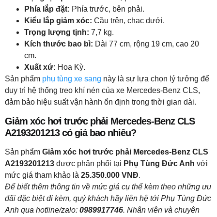
Phía lắp đặt:
Phía trước, bên phải.
Kiểu lắp giảm xóc:
Cầu trên, chạc dưới.
Trọng lượng tịnh:
7,7 kg.
Kích thước bao bì:
Dài 77 cm, rộng 19 cm, cao 20
cm.
Xuất xứ:
Hoa Kỳ.
Sản phẩm
phụ tùng xe sang
này là sự lựa chọn lý tưởng để
duy trì hệ thống treo khí nén của xe Mercedes-Benz CLS,
đảm bảo hiệu suất vận hành ổn định trong thời gian dài.
Giảm xóc hơi trước phải Mercedes-Benz CLS
A2193201213 có giá bao nhiêu?
Sản phẩm
Giảm xóc hơi trước phải Mercedes-Benz CLS
A2193201213
được phân phối tại
Phụ Tùng Đức Anh
với
mức giá tham khảo là
25.350.000 VNĐ
.
Để biết thêm thông tin về mức giá cụ thể kèm theo những ưu
đãi đặc biệt đi kèm, quý khách hãy liên hệ tới Phụ Tùng Đức
Anh qua hotline/zalo:
0989917746
. Nhân viên và chuyên