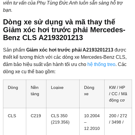
viên tư vấn của Phụ Tùng Đức Anh luôn sẵn sàng hỗ trợ
bạn.
Dòng xe sử dụng và mã thay thế
Giảm xóc hơi trước phải Mercedes-
Benz CLS A2193201213
Sản phẩm
Giảm xóc hơi trước phải A2193201213
được
thiết kế tương thích với các dòng xe Mercedes-Benz CLS,
đảm bảo hiệu suất vận hành tối ưu cho
hệ thống treo
. Các
dòng xe cụ thể bao gồm:
Dòng
Nền
Loạixe
Dòng
KW / HP
tảng
xe
/ CC / Mã
động cơ
CLS
C219
CLS 350
10.2004
200 / 272
(219.356)
–
/ 3498 /
12.2010