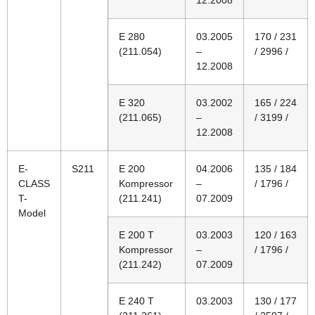
12.2008
E 280
03.2005
170 / 231
(211.054)
–
/ 2996 /
12.2008
E 320
03.2002
165 / 224
(211.065)
–
/ 3199 /
12.2008
E-
S211
E 200
04.2006
135 / 184
CLASS
Kompressor
–
/ 1796 /
T-
(211.241)
07.2009
Model
E 200 T
03.2003
120 / 163
Kompressor
–
/ 1796 /
(211.242)
07.2009
E 240 T
03.2003
130 / 177