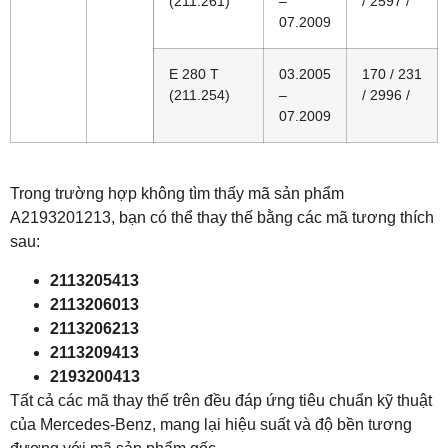
(211.261)
–
/ 2597 /
07.2009
E 280 T
03.2005
170 / 231
(211.254)
–
/ 2996 /
07.2009
Trong trường hợp không tìm thấy mã sản phẩm
A2193201213, bạn có thể thay thế bằng các mã tương thích
sau:
2113205413
2113206013
2113206213
2113209413
2193200413
Tất cả các mã thay thế trên đều đáp ứng tiêu chuẩn kỹ thuật
của Mercedes-Benz, mang lại hiệu suất và độ bền tương