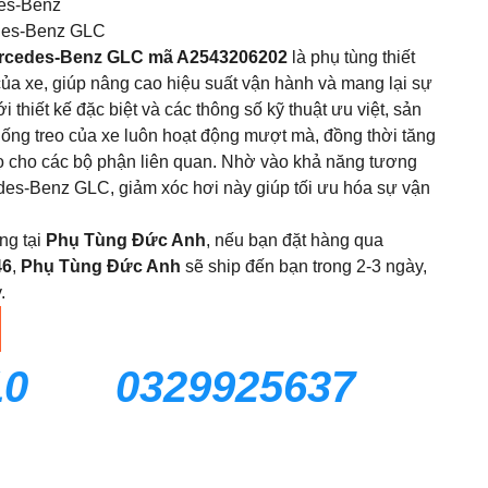
es-Benz
des-Benz GLC
Mercedes-Benz GLC mã A2543206202
là phụ tùng thiết
của xe, giúp nâng cao hiệu suất vận hành và mang lại sự
i thiết kế đặc biệt và các thông số kỹ thuật ưu việt, sản
ng treo của xe luôn hoạt động mượt mà, đồng thời tăng
ọ cho các bộ phận liên quan. Nhờ vào khả năng tương
des-Benz GLC, giảm xóc hơi này giúp tối ưu hóa sự vận
ng tại
Phụ Tùng Đức Anh
, nếu bạn đặt hàng qua
46
,
Phụ Tùng Đức Anh
sẽ ship đến bạn trong 2-3 ngày,
.
10
0329925637