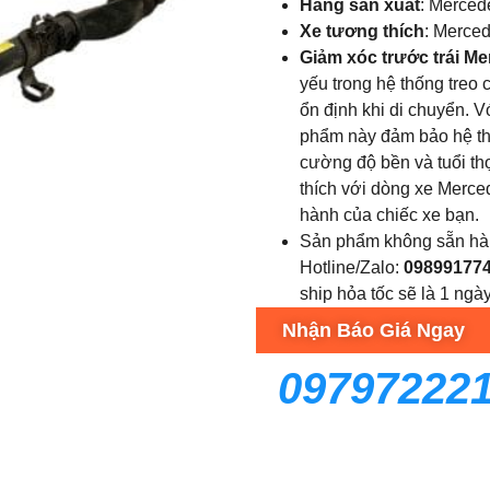
Hãng sản xuất
: Merced
Xe tương thích
: Merce
Giảm xóc trước trái 
yếu trong hệ thống treo 
ổn định khi di chuyển. Vớ
phẩm này đảm bảo hệ thố
cường độ bền và tuổi th
thích với dòng xe Merce
hành của chiếc xe bạn.
Sản phẩm không sẵn hà
Hotline/Zalo:
09899177
ship hỏa tốc sẽ là 1 ngày
Nhận Báo Giá Ngay
09797222