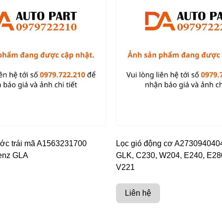
ước trái mã A1563231700
Lọc gió động cơ A273094040
enz GLA
GLK, C230, W204, E240, E28
V221
Liên hệ