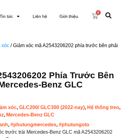
0
Tin tức
Liên hệ
Giới thiệu
 xóc
/ Giảm xóc mã A2543206202 phía trước bên phải
2543206202 Phía Trước Bên
 Mercedes-Benz GLC
iảm xóc
,
GLC200/ GLC300 (2022-nay)
,
Hệ thống treo
,
nz
,
Mercedes-Benz GLC
anh
,
#phutungmercedes
,
#phutungoto
xóc trước trái Mercedes-Benz GLC mã A2543206202