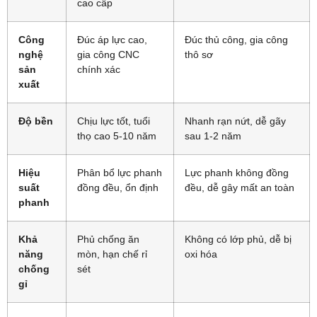
cao cấp
Công
Đúc áp lực cao,
Đúc thủ công, gia công
nghệ
gia công CNC
thô sơ
sản
chính xác
xuất
Độ bền
Chịu lực tốt, tuổi
Nhanh rạn nứt, dễ gãy
thọ cao 5-10 năm
sau 1-2 năm
Hiệu
Phân bổ lực phanh
Lực phanh không đồng
suất
đồng đều, ổn định
đều, dễ gây mất an toàn
phanh
Khả
Phủ chống ăn
Không có lớp phủ, dễ bị
năng
mòn, hạn chế rỉ
oxi hóa
chống
sét
gỉ