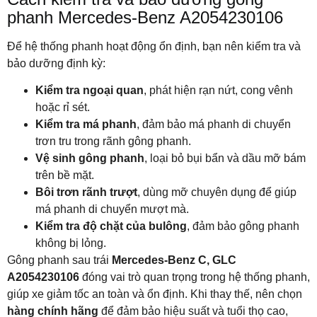
phanh Mercedes-Benz A2054230106
Để hệ thống phanh hoạt động ổn định, bạn nên kiểm tra và
bảo dưỡng định kỳ:
Kiểm tra ngoại quan
, phát hiện rạn nứt, cong vênh
hoặc rỉ sét.
Kiểm tra má phanh
, đảm bảo má phanh di chuyển
trơn tru trong rãnh gông phanh.
Vệ sinh gông phanh
, loại bỏ bụi bẩn và dầu mỡ bám
trên bề mặt.
Bôi trơn rãnh trượt
, dùng mỡ chuyên dụng để giúp
má phanh di chuyển mượt mà.
Kiểm tra độ chặt của bulông
, đảm bảo gông phanh
không bị lỏng.
Gông phanh sau trái
Mercedes-Benz C, GLC
A2054230106
đóng vai trò quan trọng trong hệ thống phanh,
giúp xe giảm tốc an toàn và ổn định. Khi thay thế, nên chọn
hàng chính hãng
để đảm bảo hiệu suất và tuổi thọ cao,