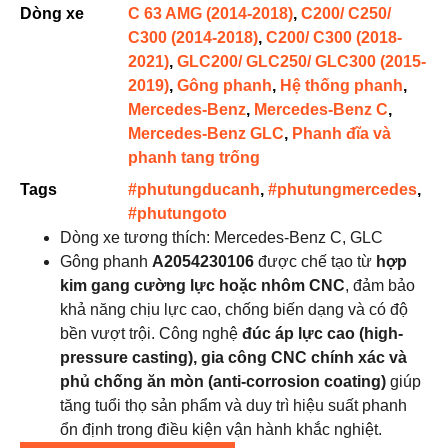
Dòng xe
C 63 AMG (2014-2018)
,
C200/ C250/
C300 (2014-2018)
,
C200/ C300 (2018-
2021)
,
GLC200/ GLC250/ GLC300 (2015-
2019)
,
Gông phanh
,
Hệ thống phanh
,
Mercedes-Benz
,
Mercedes-Benz C
,
Mercedes-Benz GLC
,
Phanh đĩa và
phanh tang trống
Tags
#phutungducanh
,
#phutungmercedes
,
#phutungoto
Dòng xe tương thích: Mercedes-Benz C, GLC
Gông phanh
A2054230106
được chế tạo từ
hợp
kim gang cường lực hoặc nhôm CNC
, đảm bảo
khả năng chịu lực cao, chống biến dạng và có độ
bền vượt trội. Công nghệ
đúc áp lực cao (high-
pressure casting), gia công CNC chính xác và
phủ chống ăn mòn (anti-corrosion coating)
giúp
tăng tuổi thọ sản phẩm và duy trì hiệu suất phanh
ổn định trong điều kiện vận hành khắc nghiệt.