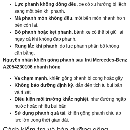
Lực phanh không đồng đều
, xe có xu hướng bị lệch
sang một bên khi phanh.
Má phanh mòn không đều
, một bên mòn nhanh hơn
bên còn lại.
Bó phanh hoặc kẹt phanh
, bánh xe có thể bị giữ lại
ngay cả khi không đạp phanh.
Rung lắc khi phanh
, do lực phanh phân bổ không
cân bằng.
Nguyên nhân khiến gông phanh sau trái Mercedes-Benz
A2054230106 nhanh hỏng
Va chạm mạnh
, khiến gông phanh bị cong hoặc gãy.
Không bảo dưỡng định kỳ
, dẫn đến tích tụ bụi bẩn
và rỉ sét.
Điều kiện môi trường khắc nghiệt
, như đường ngập
nước hoặc nhiều bụi bẩn.
Sử dụng phanh quá tải
, khiến gông phanh chịu áp
lực lớn trong thời gian dài.
Cách kiểm tra và bảo dưỡng gông