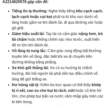
A2214620578 gặp vấn đề:
Tiếng ồn lạ thường:
Nghe thấy tiếng
kêu cạch cạch,
lạch cạch hoặc cọt kẹt
phát ra từ khu vực dưới vô
lăng hoặc gầm xe khi đánh lái, đi qua đường xóc hoặc
gồ ghề.
Giảm hiệu suất lái:
Tay lái có cảm giác
nặng hơn, trả
lái chậm
hoặc không chính xác như trước, xuất hiện
độ rơ lớn khi đánh lái.
Vô lăng bị rung lắc:
Cảm giác rung động bất thường
truyền lên vô lăng, đặc biệt khi xe di chuyển trên
đường không bằng phẳng.
Xe khó giữ thẳng lái:
Xe có xu hướng bị chệch
hướng, đòi hỏi người lái phải liên tục điều chỉnh vô
lăng để giữ thẳng xe.
Hư hỏng vật lý:
Kiểm tra trực quan có thể thấy
khớp
bị rỉ sét, cao su che bụi bị rách, nứt
hoặc có khe hở
lớn, cho phép bụi bẩn và nước xâm nhập gây mòn các
bi bên trong.