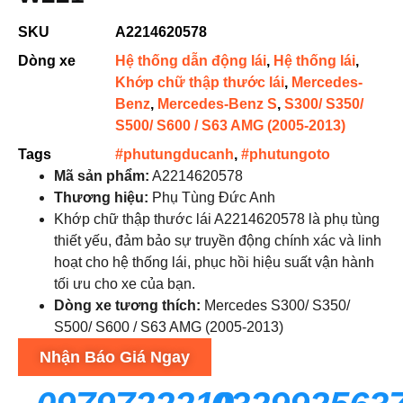
SKU
A2214620578
Dòng xe
Hệ thống dẫn động lái
,
Hệ thống lái
,
Khớp chữ thập thước lái
,
Mercedes-
Benz
,
Mercedes-Benz S
,
S300/ S350/
S500/ S600 / S63 AMG (2005-2013)
Tags
#phutungducanh
,
#phutungoto
Mã sản phẩm:
A2214620578
Thương hiệu:
Phụ Tùng Đức Anh
Khớp chữ thập thước lái A2214620578 là phụ tùng
thiết yếu, đảm bảo sự truyền động chính xác và linh
hoạt cho hệ thống lái, phục hồi hiệu suất vận hành
tối ưu cho xe của bạn.
Dòng xe tương thích:
Mercedes S300/ S350/
S500/ S600 / S63 AMG (2005-2013)
Nhận Báo Giá Ngay