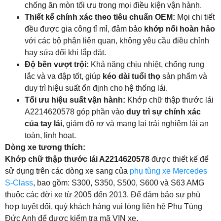
chống ăn mòn tối ưu trong mọi điều kiện vận hành.
Thiết kế chính xác theo tiêu chuẩn OEM:
Mọi chi tiết
đều được gia công tỉ mỉ, đảm bảo
khớp nối hoàn hảo
với các bộ phận liên quan, không yêu cầu điều chỉnh
hay sửa đổi khi lắp đặt.
Độ bền vượt trội:
Khả năng chịu nhiệt, chống rung
lắc và va đập tốt, giúp
kéo dài tuổi thọ
sản phẩm và
duy trì hiệu suất ổn định cho hệ thống lái.
Tối ưu hiệu suất vận hành:
Khớp chữ thập thước lái
A2214620578 góp phần vào
duy trì sự chính xác
của tay lái
, giảm độ rơ và mang lại trải nghiệm lái an
toàn, linh hoạt.
Dòng xe tương thích:
Khớp chữ thập thước lái A2214620578
được thiết kế để
sử dụng trên các dòng xe sang của
phụ tùng xe Mercedes
S-Class
, bao gồm: S300, S350, S500, S600 và S63 AMG
thuộc các đời xe từ 2005 đến 2013. Để đảm bảo sự phù
hợp tuyệt đối, quý khách hàng vui lòng liên hệ Phụ Tùng
Đức Anh để được kiểm tra mã VIN xe.