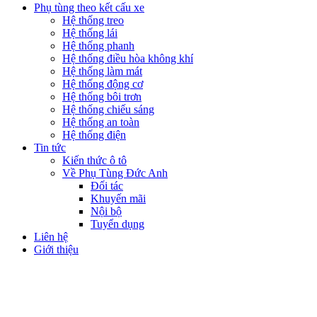
Phụ tùng theo kết cấu xe
Hệ thống treo
Hệ thống lái
Hệ thống phanh
Hệ thống điều hòa không khí
Hệ thống làm mát
Hệ thống động cơ
Hệ thống bôi trơn
Hệ thống chiếu sáng
Hệ thống an toàn
Hệ thống điện
Tin tức
Kiến thức ô tô
Về Phụ Tùng Đức Anh
Đối tác
Khuyến mãi
Nội bộ
Tuyển dụng
Liên hệ
Giới thiệu