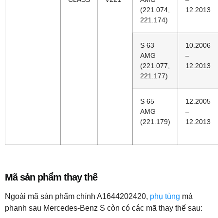
(221.074,
12.2013
221.174)
S 63
10.2006
AMG
–
(221.077,
12.2013
221.177)
S 65
12.2005
AMG
–
(221.179)
12.2013
Mã sản phẩm thay thế
Ngoài mã sản phẩm chính A1644202420,
phụ tùng
má
phanh sau Mercedes-Benz S còn có các mã thay thế sau: