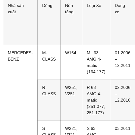
Nhà sản
Dòng
Nền
Loại Xe
Dòng
xuất
tảng
xe
MERCEDES-
M-
W164
ML 63
01.2006
BENZ
CLASS
AMG 4-
–
matic
12.2011
(164.177)
R-
W251,
R 63
02.2006
CLASS
V251
AMG 4-
–
matic
12.2010
(251.077,
251.177)
S-
W221,
S 63
03.2011
CLASS
V221
AMG
–