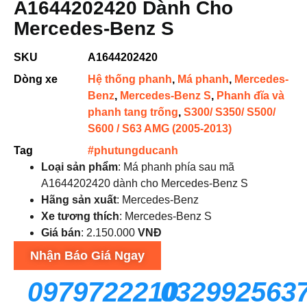
A1644202420 Dành Cho
Mercedes-Benz S
SKU
A1644202420
Dòng xe
Hệ thống phanh
,
Má phanh
,
Mercedes-
Benz
,
Mercedes-Benz S
,
Phanh đĩa và
phanh tang trống
,
S300/ S350/ S500/
S600 / S63 AMG (2005-2013)
Tag
#phutungducanh
Loại sản phẩm
: Má phanh phía sau mã
A1644202420 dành cho Mercedes-Benz S
Hãng sản xuất
: Mercedes-Benz
Xe tương thích
: Mercedes-Benz S
Giá bán
: 2.150.000
VNĐ
Nhận Báo Giá Ngay
0979722210
032992563