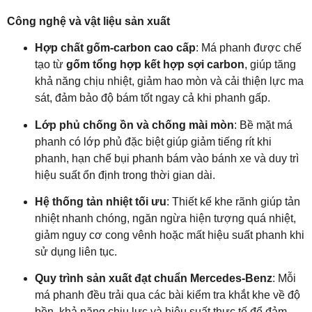
Công nghệ và vật liệu sản xuất
Hợp chất gốm-carbon cao cấp
: Má phanh được chế
tạo từ
gốm tổng hợp kết hợp sợi carbon
, giúp tăng
khả năng chịu nhiệt, giảm hao mòn và cải thiện lực ma
sát, đảm bảo độ bám tốt ngay cả khi phanh gấp.
Lớp phủ chống ồn và chống mài mòn
: Bề mặt má
phanh có lớp phủ đặc biệt giúp giảm tiếng rít khi
phanh, hạn chế bụi phanh bám vào bánh xe và duy trì
hiệu suất ổn định trong thời gian dài.
Hệ thống tản nhiệt tối ưu
: Thiết kế khe rãnh giúp tản
nhiệt nhanh chóng, ngăn ngừa hiện tượng quá nhiệt,
giảm nguy cơ cong vênh hoặc mất hiệu suất phanh khi
sử dụng liên tục.
Quy trình sản xuất đạt chuẩn Mercedes-Benz
: Mỗi
má phanh đều trải qua các bài kiểm tra khắt khe về độ
bền, khả năng chịu lực và hiệu suất thực tế để đảm