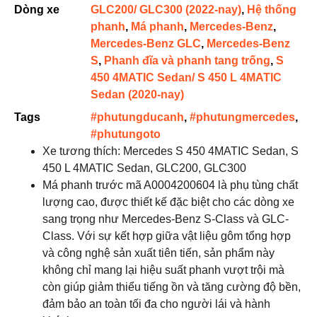
Dòng xe
GLC200/ GLC300 (2022-nay)
,
Hệ thống
phanh
,
Má phanh
,
Mercedes-Benz
,
Mercedes-Benz GLC
,
Mercedes-Benz
S
,
Phanh đĩa và phanh tang trống
,
S
450 4MATIC Sedan/ S 450 L 4MATIC
Sedan (2020-nay)
Tags
#phutungducanh
,
#phutungmercedes
,
#phutungoto
Xe tương thích: Mercedes S 450 4MATIC Sedan, S
450 L 4MATIC Sedan, GLC200, GLC300
Má phanh trước mã A0004200604 là phụ tùng chất
lượng cao, được thiết kế đặc biệt cho các dòng xe
sang trọng như Mercedes-Benz S-Class và GLC-
Class. Với sự kết hợp giữa vật liệu gôm tổng hợp
và công nghệ sản xuất tiên tiến, sản phẩm này
không chỉ mang lại hiệu suất phanh vượt trội mà
còn giúp giảm thiểu tiếng ồn và tăng cường độ bền,
đảm bảo an toàn tối đa cho người lái và hành