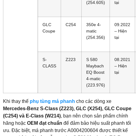
(254.605)
tại
GLC
C254
350e 4-
09.2022
Coupe
matic
– Hiện
(254.356)
tại
S-
Z223
S 580
08.2021
CLASS
Maybach
– Hiện
EQ Boost
tại
4-matic
(223.976)
Khi thay thế
phụ tùng má phanh
cho các dòng xe
Mercedes-Benz S-Class (Z223), GLC (X254), GLC Coupe
(C254) và E-Class (W214)
, bạn nên chọn sản phẩm chính
hãng hoặc
OEM đạt chuẩn
để đảm bảo hiệu suất phanh tối
ưu. Đặc biệt, má phanh trước A0004200604 được thiết kế