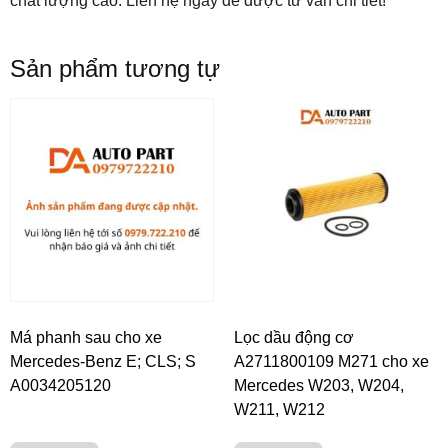
chất lượng cao. Liên hệ ngay để được tư vấn chi tiết!
Sản phẩm tương tự
Má phanh sau cho xe
Lọc dầu động cơ
Mercedes-Benz E; CLS; S
A2711800109 M271 cho xe
A0034205120
Mercedes W203, W204,
W211, W212