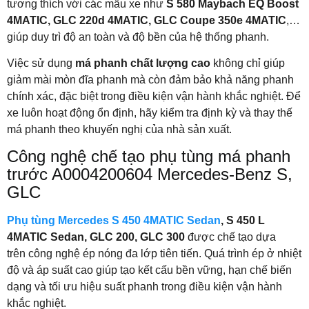
tương thích với các mẫu xe như
S 580 Maybach EQ Boost
4MATIC, GLC 220d 4MATIC, GLC Coupe 350e 4MATIC
,…
giúp duy trì độ an toàn và độ bền của hệ thống phanh.
Việc sử dụng
má phanh chất lượng cao
không chỉ giúp
giảm mài mòn đĩa phanh mà còn đảm bảo khả năng phanh
chính xác, đặc biệt trong điều kiện vận hành khắc nghiệt. Để
xe luôn hoạt động ổn định, hãy kiểm tra định kỳ và thay thế
má phanh theo khuyến nghị của nhà sản xuất.
Công nghệ chế tạo phụ tùng má phanh
trước A0004200604 Mercedes-Benz S,
GLC
Phụ tùng Mercedes S 450 4MATIC Sedan
, S 450 L
4MATIC Sedan, GLC 200, GLC 300
được chế tạo dựa
trên công nghệ ép nóng đa lớp tiên tiến. Quá trình ép ở nhiệt
độ và áp suất cao giúp tạo kết cấu bền vững, hạn chế biến
dạng và tối ưu hiệu suất phanh trong điều kiện vận hành
khắc nghiệt.