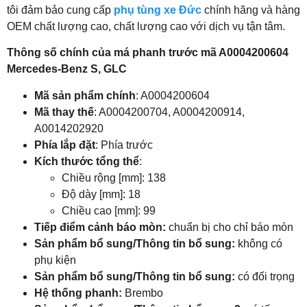
tôi đảm bảo cung cấp
phụ tùng xe Đức
chính hãng và hàng
OEM chất lượng cao, chất lượng cao với dịch vụ tận tâm.
Thông số chính của má phanh trước mã A0004200604
Mercedes-Benz S, GLC
Mã sản phẩm chính
: A0004200604
Mã thay thế
: A0004200704, A0004200914,
A0014202920
Phía lắp đặt
: Phía trước
Kích thước tổng thể
:
Chiều rộng [mm]: 138
Độ dày [mm]: 18
Chiều cao [mm]: 99
Tiếp điểm cảnh báo mòn:
chuẩn bị cho chỉ báo mòn
Sản phẩm bổ sung/Thông tin bổ sung:
không có
phụ kiện
Sản phẩm bổ sung/Thông tin bổ sung:
có đối trọng
Hệ thống phanh:
Brembo