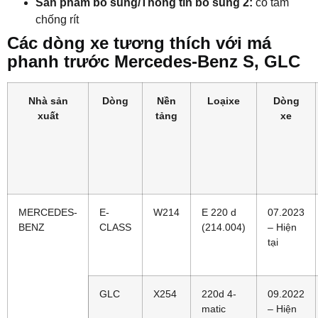
Sản phẩm bổ sung/Thông tin bổ sung 2:
có tấm
chống rít
Các dòng xe tương thích với má
phanh trước Mercedes-Benz S, GLC
Nhà sản
Dòng
Nền
Loạixe
Dòng
xuất
tảng
xe
MERCEDES-
E-
W214
E 220 d
07.2023
BENZ
CLASS
(214.004)
– Hiện
tại
GLC
X254
220d 4-
09.2022
matic
– Hiện