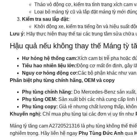
Tháo vỏ động cơ, kiểm tra tình trạng xích cam 
Loại bỏ máng tỳ cũ và lắp đặt máng tỳ mới đúng 
Kiểm tra sau lắp đặt:
Khởi động xe, kiểm tra tiếng ồn và hiệu suất độ
Lưu ý:
Hãy thực hiện thay thế tại các trung tâm sửa chữa 
Hậu quả nếu không thay thế Máng tỳ 
Hư hỏng hệ thống cam:
Xích cam bị trễ pha hoặc đứ
Tiêu hao nhiên liệu lớn:
Động cơ mất ổn định, gây lã
Nguy cơ hỏng động cơ:
Các bộ phận khác như van, 
Phân biệt phụ tùng chính hãng, OEM và copy
Phụ tùng chính hãng:
Do Mercedes-Benz sản xuất, c
Phụ tùng OEM:
Sản xuất bởi các nhà cung cấp linh
Phụ tùng copy:
Giá rẻ nhưng chất lượng thấp, khôn
Khuyến nghị:
Chỉ mua phụ tùng tại các đơn vị uy tín như
Máng tỳ tăng cam A2720521316 là phụ tùng không thể thiế
nghiêm trọng. Hãy liên hệ ngay
Phụ Tùng Đức Anh
qua
H