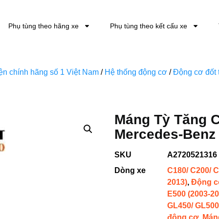
Phụ tùng theo hãng xe
Phụ tùng theo kết cấu xe
kiện chính hãng số 1 Việt Nam
/
Hệ thống động cơ
/
Động cơ đốt 
Máng Tỳ Tăng 
Mercedes-Benz M
SKU
A2720521316
Dòng xe
C180/ C200/ C
2013)
,
Động c
E500 (2003-20
GL450/ GL500
động cơ
,
Máng