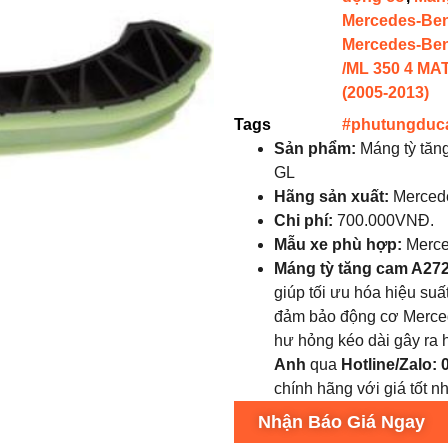
Mercedes-Be
Mercedes-Be
/ML 350 4 MAT
(2005-2013)
Tags
#phutungduc
Sản phẩm:
Máng tỳ tăn
GL
Hãng sản xuất:
Merced
Chi phí:
700.000VNĐ.
Mẫu xe phù hợp
:
Merce
Máng tỳ tăng cam A27
giúp tối ưu hóa hiệu su
đảm bảo động cơ Merced
hư hỏng kéo dài gây ra 
Anh
qua
Hotline/Zalo:
chính hãng với giá tốt nh
Nhận Báo Giá Ngay