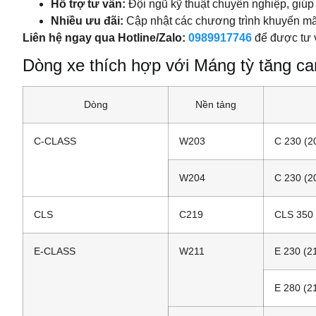
Hỗ trợ tư vấn:
Đội ngũ kỹ thuật chuyên nghiệp, giúp
Nhiều ưu đãi:
Cập nhật các chương trình khuyến mãi 
Liên hệ ngay qua Hotline/Zalo:
0989917746
để được tư v
Dòng xe thích hợp với Máng tỳ tăng 
Dòng
Nền tảng
C-CLASS
W203
C 230 (2
W204
C 230 (2
CLS
C219
CLS 350 
E-CLASS
W211
E 230 (2
E 280 (2