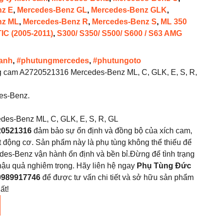
nz E
,
Mercedes-Benz GL
,
Mercedes-Benz GLK
,
nz ML
,
Mercedes-Benz R
,
Mercedes-Benz S
,
ML 350
IC (2005-2011)
,
S300/ S350/ S500/ S600 / S63 AMG
anh
,
#phutungmercedes
,
#phutungoto
g cam A2720521316 Mercedes-Benz ML, C, GLK, E, S, R,
es-Benz.
des-Benz ML, C, GLK, E, S, R, GL
20521316
đảm bảo sự ổn định và đồng bộ của xích cam,
ất động cơ. Sản phẩm này là phụ tùng không thể thiếu để
es-Benz vận hành ổn định và bền bỉ.Đừng để tình trạng
hậu quả nghiêm trọng. Hãy liên hệ ngay
Phụ Tùng Đức
 0989917746
để được tư vấn chi tiết và sở hữu sản phẩm
ất!