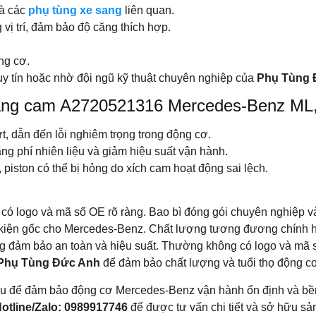
và các
phụ tùng xe sang
liên quan.
vị trí, đảm bảo độ căng thích hợp.
ng cơ.
uy tín hoặc nhờ đội ngũ kỹ thuật chuyên nghiệp của
Phụ Tùng 
tăng cam A2720521316 Mercedes-Benz ML, 
t, dẫn đến lỗi nghiêm trọng trong động cơ.
ng phí nhiên liệu và giảm hiệu suất vận hành.
piston có thể bị hỏng do xích cam hoạt động sai lệch.
ó logo và mã số OE rõ ràng. Bao bì đóng gói chuyên nghiệp và 
 kiện gốc cho Mercedes-Benz. Chất lượng tương đương chính h
g đảm bảo an toàn và hiệu suất. Thường không có logo và mã s
Phụ Tùng Đức Anh
để đảm bảo chất lượng và tuổi thọ động c
u để đảm bảo động cơ Mercedes-Benz vận hành ổn định và bền 
otline/Zalo: 0989917746
để được tư vấn chi tiết và sở hữu sản