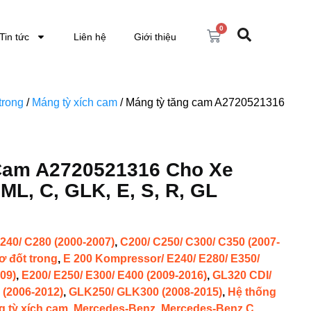
0
Tin tức
Liên hệ
Giới thiệu
trong
/
Máng tỳ xích cam
/ Máng tỳ tăng cam A2720521316
Cam A2720521316 Cho Xe
L, C, GLK, E, S, R, GL
240/ C280 (2000-2007)
,
C200/ C250/ C300/ C350 (2007-
ơ đốt trong
,
E 200 Kompressor/ E240/ E280/ E350/
09)
,
E200/ E250/ E300/ E400 (2009-2016)
,
GL320 CDI/
 (2006-2012)
,
GLK250/ GLK300 (2008-2015)
,
Hệ thống
 tỳ xích cam
,
Mercedes-Benz
,
Mercedes-Benz C
,