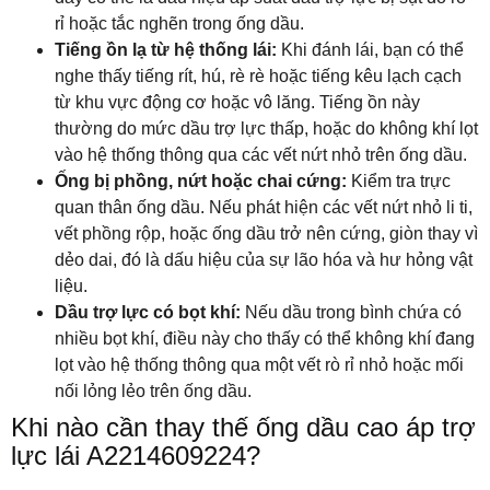
rỉ hoặc tắc nghẽn trong ống dầu.
Tiếng ồn lạ từ hệ thống lái:
Khi đánh lái, bạn có thể
nghe thấy tiếng rít, hú, rè rè hoặc tiếng kêu lạch cạch
từ khu vực động cơ hoặc vô lăng. Tiếng ồn này
thường do mức dầu trợ lực thấp, hoặc do không khí lọt
vào hệ thống thông qua các vết nứt nhỏ trên ống dầu.
Ống bị phồng, nứt hoặc chai cứng:
Kiểm tra trực
quan thân ống dầu. Nếu phát hiện các vết nứt nhỏ li ti,
vết phồng rộp, hoặc ống dầu trở nên cứng, giòn thay vì
dẻo dai, đó là dấu hiệu của sự lão hóa và hư hỏng vật
liệu.
Dầu trợ lực có bọt khí:
Nếu dầu trong bình chứa có
nhiều bọt khí, điều này cho thấy có thể không khí đang
lọt vào hệ thống thông qua một vết rò rỉ nhỏ hoặc mối
nối lỏng lẻo trên ống dầu.
Khi nào cần thay thế ống dầu cao áp trợ
lực lái A2214609224?