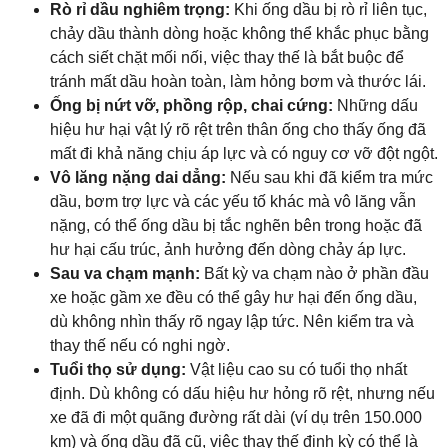
Rò rỉ dầu nghiêm trọng:
Khi ống dầu bị rò rỉ liên tục,
chảy dầu thành dòng hoặc không thể khắc phục bằng
cách siết chặt mối nối, việc thay thế là bắt buộc để
tránh mất dầu hoàn toàn, làm hỏng bơm và thước lái.
Ống bị nứt vỡ, phồng rộp, chai cứng:
Những dấu
hiệu hư hại vật lý rõ rệt trên thân ống cho thấy ống đã
mất đi khả năng chịu áp lực và có nguy cơ vỡ đột ngột.
Vô lăng nặng dai dẳng:
Nếu sau khi đã kiểm tra mức
dầu, bơm trợ lực và các yếu tố khác mà vô lăng vẫn
nặng, có thể ống dầu bị tắc nghẽn bên trong hoặc đã
hư hại cấu trúc, ảnh hưởng đến dòng chảy áp lực.
Sau va chạm mạnh:
Bất kỳ va chạm nào ở phần đầu
xe hoặc gầm xe đều có thể gây hư hại đến ống dầu,
dù không nhìn thấy rõ ngay lập tức. Nên kiểm tra và
thay thế nếu có nghi ngờ.
Tuổi thọ sử dụng:
Vật liệu cao su có tuổi thọ nhất
định. Dù không có dấu hiệu hư hỏng rõ rệt, nhưng nếu
xe đã đi một quãng đường rất dài (ví dụ trên 150.000
km) và ống dầu đã cũ, việc thay thế định kỳ có thể là