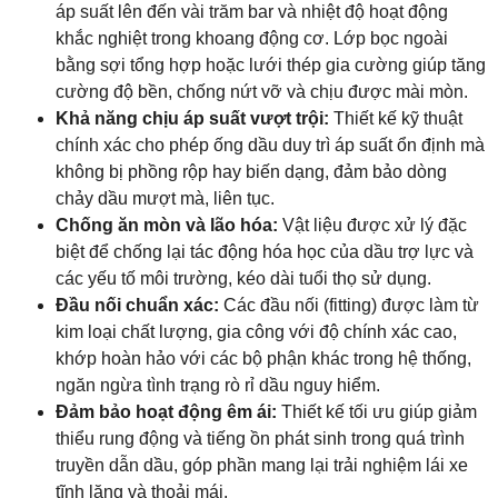
áp suất lên đến vài trăm bar và nhiệt độ hoạt động
khắc nghiệt trong khoang động cơ. Lớp bọc ngoài
bằng sợi tổng hợp hoặc lưới thép gia cường giúp tăng
cường độ bền, chống nứt vỡ và chịu được mài mòn.
Khả năng chịu áp suất vượt trội:
Thiết kế kỹ thuật
chính xác cho phép ống dầu duy trì áp suất ổn định mà
không bị phồng rộp hay biến dạng, đảm bảo dòng
chảy dầu mượt mà, liên tục.
Chống ăn mòn và lão hóa:
Vật liệu được xử lý đặc
biệt để chống lại tác động hóa học của dầu trợ lực và
các yếu tố môi trường, kéo dài tuổi thọ sử dụng.
Đầu nối chuẩn xác:
Các đầu nối (fitting) được làm từ
kim loại chất lượng, gia công với độ chính xác cao,
khớp hoàn hảo với các bộ phận khác trong hệ thống,
ngăn ngừa tình trạng rò rỉ dầu nguy hiểm.
Đảm bảo hoạt động êm ái:
Thiết kế tối ưu giúp giảm
thiểu rung động và tiếng ồn phát sinh trong quá trình
truyền dẫn dầu, góp phần mang lại trải nghiệm lái xe
tĩnh lặng và thoải mái.