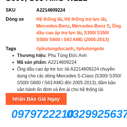
SKU
A2214609224
Dòng xe
Hệ thống lái
,
Hệ thống trợ lực lái
,
Mercedes-Benz
,
Mercedes-Benz S
,
Ồng
dầu cao áp trợ lực lái
,
S300/ S350/
S500/ S600 / S63 AMG (2005-2013)
Tags
#phutungducanh
,
#phutungoto
Thương hiệu:
Phụ Tùng Đức Anh
Mã sản phẩm:
A2214609224
Ống dầu cao áp trợ lực lái A2214609224 chuyên
dụng cho các dòng Mercedes S-Class (S300/ S350/
S500/ S600 / S63 AMG đời 2005-2013), đảm bảo
vận hành ổn định và êm ái cho hệ thống lái.
Nhận Báo Giá Ngay
0979722210
032992563