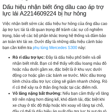
Dấu hiệu nhận biết ống dầu cao áp trợ
lực lái A2214609224 bị hư hỏng
Việc nhận biết sớm các dấu hiệu hư hỏng của ống dầu cao
áp trợ lực lái là rất quan trọng để tránh các sự cố nghiêm
trọng, bảo vệ các bộ phận khác trong hệ thống và đảm bảo
an toàn khi lái xe. Dưới đây là những dấu hiệu cảnh báo
bạn cần kiểm tra
phụ tùng Mercedes S300
này:
Rò rỉ dầu trợ lực:
Đây là dấu hiệu phổ biến và dễ
nhận biết nhất. Bạn có thể thấy vết dầu loang màu đỏ
hoặc nâu dưới gầm xe, đặc biệt là ở khu vực dưới
động cơ hoặc gần các bánh xe trước. Mức dầu trong
bình chứa dầu trợ lực cũng sẽ giảm nhanh chóng. Rò
rỉ có thể xảy ra ở thân ống hoặc tại các điểm nối.
Vô lăng nặng bất thường:
Nếu bạn cảm thấy vô lăng
trở nên nặng hơn đáng kể, khó đánh lái, đặc biệt khi
xe chạy ở tốc độ thấp hoặc khi xoay vô lăng tại chỗ,
đây có thể là dấu hiệu áp suất dầu trợ lực bị sụt do rò