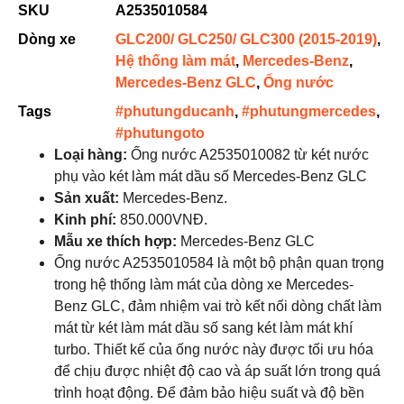
SKU
A2535010584
Dòng xe
GLC200/ GLC250/ GLC300 (2015-2019)
,
Hệ thống làm mát
,
Mercedes-Benz
,
Mercedes-Benz GLC
,
Ống nước
Tags
#phutungducanh
,
#phutungmercedes
,
#phutungoto
Loại hàng:
Ống nước A2535010082 từ két nước
phụ vào két làm mát dầu số Mercedes-Benz GLC
Sản xuất:
Mercedes-Benz.
Kinh phí:
850.000VNĐ.
Mẫu xe thích hợp
:
Mercedes-Benz GLC
Ống nước A2535010584 là một bộ phận quan trọng
trong hệ thống làm mát của dòng xe Mercedes-
Benz GLC, đảm nhiệm vai trò kết nối dòng chất làm
mát từ két làm mát dầu số sang két làm mát khí
turbo. Thiết kế của ống nước này được tối ưu hóa
để chịu được nhiệt độ cao và áp suất lớn trong quá
trình hoạt động. Để đảm bảo hiệu suất và độ bền