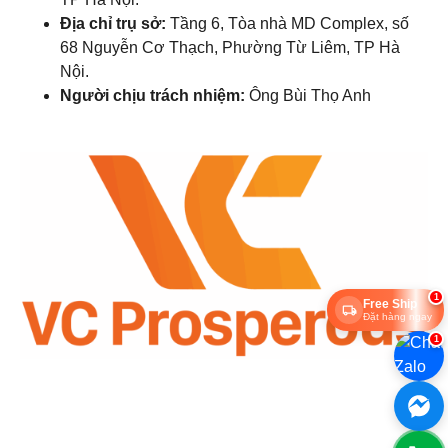
Địa chỉ trụ sở:
Tầng 6, Tòa nhà MD Complex, số
68 Nguyễn Cơ Thạch, Phường Từ Liêm, TP Hà
Nội.
Người chịu trách nhiệm:
Ông Bùi Thọ Anh
1
Free Ship
Đặt hàng ngay
1