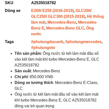
SKU
A2535018782
Dòng xe
E200/ E250 (2016-2019)
,
GLC200/
GLC250/ GLC300 (2015-2019)
,
Hệ thống
làm mát
,
Mercedes-Benz
,
Mercedes-
Benz E
,
Mercedes-Benz GLC
,
Ống
nước
Tags
#phutungducanh
,
#phutungmercedes
,
#phutungoto
Tên sản phẩm
: Ống nước từ két làm mát dầu số
vào két làm mát khí turbo Mercedes-Benz E, GLC
A2535018782
Sản xuất
: Mercedes-Benz
Chi phí
: 850.000 VNĐ
Dòng xe tương thích
: Mercedes-Benz E-Class,
GLC
Ống nước từ két làm mát dầu số vào két làm mát
khí turbo Mercedes-Benz E, GLC A2535018782
đóng vai trò quan trọng