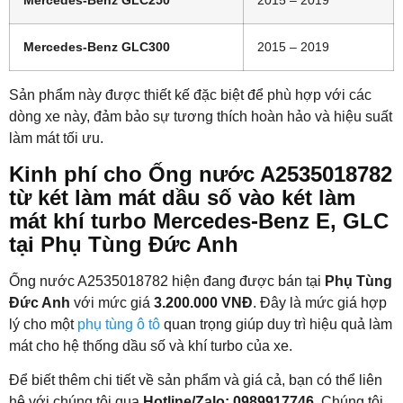
Mercedes-Benz GLC250
2015 – 2019
Mercedes-Benz GLC300
2015 – 2019
Sản phẩm này được thiết kế đặc biệt để phù hợp với các
dòng xe này, đảm bảo sự tương thích hoàn hảo và hiệu suất
làm mát tối ưu.
Kinh phí cho Ống nước A2535018782
từ két làm mát dầu số vào két làm
mát khí turbo Mercedes-Benz E, GLC
tại Phụ Tùng Đức Anh
Ống nước A2535018782 hiện đang được bán tại
Phụ Tùng
Đức Anh
với mức giá
3.200.000 VNĐ
. Đây là mức giá hợp
lý cho một
phụ tùng ô tô
quan trọng giúp duy trì hiệu quả làm
mát cho hệ thống dầu số và khí turbo của xe.
Để biết thêm chi tiết về sản phẩm và giá cả, bạn có thể liên
hệ với chúng tôi qua
Hotline/Zalo: 0989917746
. Chúng tôi