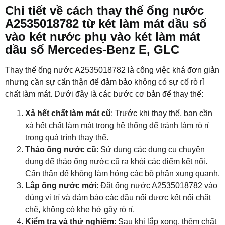
Chi tiết về cách thay thế ống nước
A2535018782 từ két làm mát dầu số
vào két nước phụ vào két làm mát
dầu số Mercedes-Benz E, GLC
Thay thế ống nước A2535018782 là công việc khá đơn giản
nhưng cần sự cẩn thận để đảm bảo không có sự cố rò rỉ
chất làm mát. Dưới đây là các bước cơ bản để thay thế:
Xả hết chất làm mát cũ
: Trước khi thay thế, bạn cần
xả hết chất làm mát trong hệ thống để tránh làm rò rỉ
trong quá trình thay thế.
Tháo ống nước cũ
: Sử dụng các dụng cụ chuyên
dụng để tháo ống nước cũ ra khỏi các điểm kết nối.
Cẩn thận để không làm hỏng các bộ phận xung quanh.
Lắp ống nước mới
: Đặt ống nước A2535018782 vào
đúng vị trí và đảm bảo các đầu nối được kết nối chặt
chẽ, không có khe hở gây rò rỉ.
Kiểm tra và thử nghiệm
: Sau khi lắp xong, thêm chất