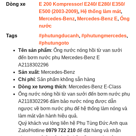
Dòng xe
E 200 Kompressor/ E240/ E280/ E350/
E500 (2003-2009)
,
Hệ thống làm mát
,
Mercedes-Benz
,
Mercedes-Benz E
,
Ống
nước
Tags
#phutungducanh
,
#phutungmercedes
,
#phutungoto
Tên sản phẩm
: Ống nước nóng hồi từ van sưởi
đến bơm nước phụ Mercedes-Benz E
A2118302296
Sản xuất
: Mercedes-Benz
Chi phí
: Sản phẩm không sẵn hàng
Dòng xe tương thích
: Mercedes-Benz E-Class
Ống nước nóng hồi từ van sưởi đến bơm nước phụ
A2118302296 đảm bảo nước nóng được dẫn
ngược về bơm nước phụ để hệ thống làm nóng và
làm mát vận hành hiệu quả.
Quý khách vui lòng liên hệ Phụ Tùng Đức Anh qua
Zalo/Hotline
0979 722 210
để đặt hàng và nhận