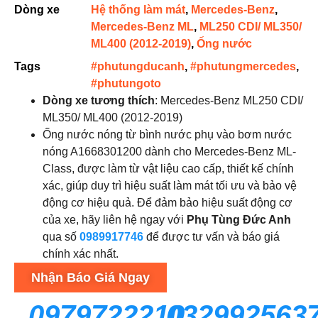
Dòng xe
Hệ thống làm mát
,
Mercedes-Benz
,
Mercedes-Benz ML
,
ML250 CDI/ ML350/
ML400 (2012-2019)
,
Ống nước
Tags
#phutungducanh
,
#phutungmercedes
,
#phutungoto
Dòng xe tương thích
: Mercedes-Benz ML250 CDI/
ML350/ ML400 (2012-2019)
Ống nước nóng từ bình nước phụ vào bơm nước
nóng A1668301200 dành cho Mercedes-Benz ML-
Class, được làm từ vật liệu cao cấp, thiết kế chính
xác, giúp duy trì hiệu suất làm mát tối ưu và bảo vệ
động cơ hiệu quả. Để đảm bảo hiệu suất động cơ
của xe, hãy liên hệ ngay với
Phụ Tùng Đức Anh
qua số
0989917746
để được tư vấn và báo giá
chính xác nhất.
Nhận Báo Giá Ngay
0979722210
032992563