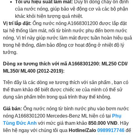
Tối ưu hiệu suất làm mát:
Duy trì dòng chảy ổn định
của nước nóng, giúp bảo vệ động cơ và các bộ phận
khác khỏi hiện tượng quá nhiệt.
Vị trí lắp đặt:
Ống nước nóng A1668301200 được lắp đặt
tại hệ thống làm mát, nối từ bình nước phụ đến bơm nước
nóng. Vị trí này giúp nước làm mát được tuần hoàn hiệu quả
trong hệ thống, đảm bảo động cơ hoạt động ở nhiệt độ lý
tưởng.
Dòng xe tương thích với mã A1668301200: ML250 CDI/
ML350/ ML400 (2012-2019):
Trên đây là các dòng xe tương thích với sản phẩm , bạn có
thể tham khảo để biết được chiếc xe của mình có thể sử
dụng sản phẩm trên trong quá trình thay thế không.
Giá bán:
Ống nước nóng từ bình nước phụ vào bơm nước
nóng A1668301200 Mercedes-Benz ML hiện có tại
Phụ
Tùng Đức Anh
với mức giá tham khảo
850.000 VNĐ
. Hãy
liên hệ ngay với chúng tôi qua
Hotline/Zalo
0989917746
để