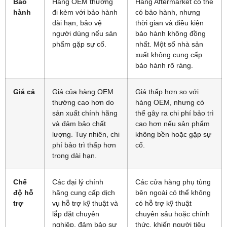
Bảo
Hàng OEM thường
Hàng Aftermarket có thể
hành
đi kèm với bảo hành
có bảo hành, nhưng
dài hạn, bảo vệ
thời gian và điều kiện
người dùng nếu sản
bảo hành không đồng
phẩm gặp sự cố.
nhất. Một số nhà sản
xuất không cung cấp
bảo hành rõ ràng.
Giá cả
Giá của hàng OEM
Giá thấp hơn so với
thường cao hơn do
hàng OEM, nhưng có
sản xuất chính hãng
thể gây ra chi phí bảo trì
và đảm bảo chất
cao hơn nếu sản phẩm
lượng. Tuy nhiên, chi
không bền hoặc gặp sự
phí bảo trì thấp hơn
cố.
trong dài hạn.
Chế
Các đại lý chính
Các cửa hàng phụ tùng
độ hỗ
hãng cung cấp dịch
bên ngoài có thể không
trợ
vụ hỗ trợ kỹ thuật và
có hỗ trợ kỹ thuật
lắp đặt chuyên
chuyên sâu hoặc chính
nghiệp, đảm bảo sự
thức, khiến người tiêu