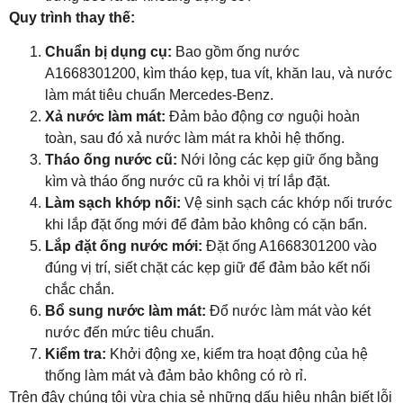
Quy trình thay thế:
Chuẩn bị dụng cụ:
Bao gồm ống nước
A1668301200, kìm tháo kẹp, tua vít, khăn lau, và nước
làm mát tiêu chuẩn Mercedes-Benz.
Xả nước làm mát:
Đảm bảo động cơ nguội hoàn
toàn, sau đó xả nước làm mát ra khỏi hệ thống.
Tháo ống nước cũ:
Nới lỏng các kẹp giữ ống bằng
kìm và tháo ống nước cũ ra khỏi vị trí lắp đặt.
Làm sạch khớp nối:
Vệ sinh sạch các khớp nối trước
khi lắp đặt ống mới để đảm bảo không có cặn bẩn.
Lắp đặt ống nước mới:
Đặt ống A1668301200 vào
đúng vị trí, siết chặt các kẹp giữ để đảm bảo kết nối
chắc chắn.
Bổ sung nước làm mát:
Đổ nước làm mát vào két
nước đến mức tiêu chuẩn.
Kiểm tra:
Khởi động xe, kiểm tra hoạt động của hệ
thống làm mát và đảm bảo không có rò rỉ.
Trên đây chúng tôi vừa chia sẻ những dấu hiệu nhận biết lỗi