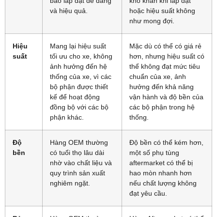
bảo lắp đặt dễ dàng
khó khăn khi lắp đặt
và hiệu quả.
hoặc hiệu suất không
như mong đợi.
Hiệu
Mang lại hiệu suất
Mặc dù có thể có giá rẻ
suất
tối ưu cho xe, không
hơn, nhưng hiệu suất có
ảnh hưởng đến hệ
thể không đạt mức tiêu
thống của xe, vì các
chuẩn của xe, ảnh
bộ phận được thiết
hưởng đến khả năng
kế để hoạt động
vận hành và độ bền của
đồng bộ với các bộ
các bộ phận trong hệ
phận khác.
thống.
Độ
Hàng OEM thường
Độ bền có thể kém hơn,
bền
có tuổi thọ lâu dài
một số phụ tùng
nhờ vào chất liệu và
aftermarket có thể bị
quy trình sản xuất
hao mòn nhanh hơn
nghiêm ngặt.
nếu chất lượng không
đạt yêu cầu.