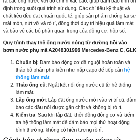
ra các ống nước với độ chính xác cao, giúp đảm bảo tính ổn
định trong suốt quá trình sử dụng. Các chỉ tiêu kỹ thuật và
chất liệu đều đạt chuẩn quốc tế, giúp sản phẩm chống lại sự
mài mòn, nứt vỡ và rò rỉ, đồng thời duy trì hiệu quả làm mát
và bảo vệ các bộ phận quan trọng của động cơ, hộp số.
Quy trình thay thế ống nước nóng từ đường hồi vào
bơm nước phụ mã A2048301996 Mercedes-Benz C, GLK
Chuẩn bị
: Đảm bảo động cơ đã nguội hoàn toàn và
tháo bộ phận phụ kiện như nắp capo để tiếp cận
hệ
thống làm mát
.
Tháo ống cũ
: Ngắt kết nối ống nước cũ từ hệ thống
làm mát.
Lắp ống mới
: Lắp đặt ống nước mới vào vị trí cũ, đảm
bảo các đầu nối được gắn chặt và không bị rò rỉ.
Kiểm tra
: Sau khi lắp đặt, khởi động động cơ và kiểm
tra hệ thống làm mát để đảm bảo mọi thứ hoạt động
bình thường, không có hiện tượng rò rỉ.