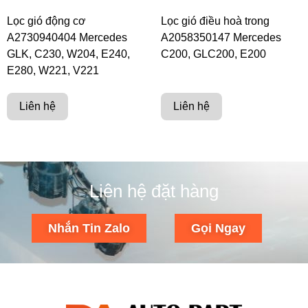
Lọc gió động cơ
Lọc gió điều hoà trong
A2730940404 Mercedes
A2058350147 Mercedes
GLK, C230, W204, E240,
C200, GLC200, E200
E280, W221, V221
Liên hệ
Liên hệ
Liên hệ đặt hàng
Nhắn Tin Zalo
Gọi Ngay