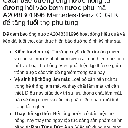
Cách bảo dưỡng ống nước nóng từ
đường hồi vào bơm nước phụ mã
A2048301996 Mercedes-Benz C, GLK
để tăng tuổi thọ phụ tùng
Để đảm bảo ống nước A2048301996 hoạt động hiệu quả và
kéo dài tuổi thọ, cần thực hiện bảo dưỡng định kỳ như sau:
Kiểm tra định kỳ
: Thường xuyên kiểm tra ống nước
và các kết nối để phát hiện sớm các dấu hiệu như rò rỉ,
nứt vỡ hoặc hư hỏng. Việc phát hiện kịp thời sẽ giúp
tránh được các vấn đề nghiêm trọng sau này.
Vệ sinh hệ thống làm mát
: Loại bỏ cặn bẩn tích tụ
trong hệ thống làm mát và thay chất làm mát khi cần
thiết. Điều này giúp duy trì sự lưu thông chất làm mát,
bảo vệ ống nước và các bộ phận liên quan khỏi tình
trạng tắc nghẽn.
Thay thế kịp thời
: Nếu ống nước có dấu hiệu hư
hỏng, hãy thay thế ngay lập tức bằng sản phẩm chính
hãng từ
Phụ Tùng Đức Anh
. Việc sử dụng phụ tùng