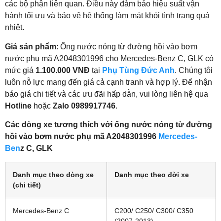
các bộ phận liên quan. Điều này đảm bảo hiệu suất vận
hành tối ưu và bảo vệ hệ thống làm mát khỏi tình trạng quá
nhiệt.
Giá sản phẩm
: Ống nước nóng từ đường hồi vào bơm
nước phụ mã A2048301996 cho Mercedes-Benz C, GLK có
mức giá
1.100.000 VNĐ
tại
Phụ Tùng Đức Anh
. Chúng tôi
luôn nỗ lực mang đến giá cả cạnh tranh và hợp lý. Để nhận
báo giá chi tiết và các ưu đãi hấp dẫn, vui lòng liên hệ qua
Hotline
hoặc
Zalo 0989917746
.
Các dòng xe tương thích với ống nước nóng từ đường
hồi vào bơm nước phụ mã A2048301996
Mercedes-
Ben
z C, GLK
Danh mục theo dòng xe
Danh mục theo đời xe
(chi tiết)
Mercedes-Benz C
C200/ C250/ C300/ C350
(2007-2013)