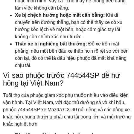
hoặc mòn hình “vảy cá”, cho thấy hệ thống treo đang
làm việc không cân bằng.
Xe bị chệch hướng hoặc mất cân bằng:
Khi di
chuyển trên đường thẳng, bạn có thể thấy xe có xu
hướng kéo lệch về một bên, hoặc cảm giác tay lái
không còn chính xác như trước.
Thân xe bị nghiêng bất thường:
Đỗ xe trên mặt
phẳng, nếu một bên đầu xe thấp hơn rõ rệt so với bên
còn lại, đó có thể là dấu hiệu phuộc đã mất khả năng
chịu tải.
Vì sao phuộc trước 744544SP dễ hư
hỏng tại Việt Nam?
Tuổi thọ của phuộc giảm xóc phụ thuộc nhiều vào điều kiện
vận hành. Tại Việt Nam, với đặc thù đường sá và khí hậu,
phuộc 744544SP xe Mazda CX-30 nói riêng và các dòng xe
khác nói chung thường phải chịu tải trọng lớn và môi trường
khắc nghiệt hơn: