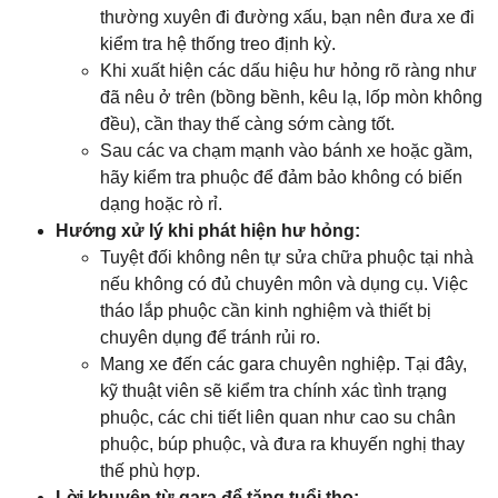
thường xuyên đi đường xấu, bạn nên đưa xe đi
kiểm tra hệ thống treo định kỳ.
Khi xuất hiện các dấu hiệu hư hỏng rõ ràng như
đã nêu ở trên (bồng bềnh, kêu lạ, lốp mòn không
đều), cần thay thế càng sớm càng tốt.
Sau các va chạm mạnh vào bánh xe hoặc gầm,
hãy kiểm tra phuộc để đảm bảo không có biến
dạng hoặc rò rỉ.
Hướng xử lý khi phát hiện hư hỏng:
Tuyệt đối không nên tự sửa chữa phuộc tại nhà
nếu không có đủ chuyên môn và dụng cụ. Việc
tháo lắp phuộc cần kinh nghiệm và thiết bị
chuyên dụng để tránh rủi ro.
Mang xe đến các gara chuyên nghiệp. Tại đây,
kỹ thuật viên sẽ kiểm tra chính xác tình trạng
phuộc, các chi tiết liên quan như cao su chân
phuộc, búp phuộc, và đưa ra khuyến nghị thay
thế phù hợp.
Lời khuyên từ gara để tăng tuổi thọ: