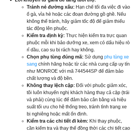
Tránh né đường xấu:
Hạn chế tối đa việc đi vào
ổ gà, vỉa hè hoặc các đoạn đường gồ ghề. Nếu
không thể tránh, hãy giảm tốc độ để giảm thiểu
tác động lên phuộc.
Kiểm tra định kỳ:
Thực hiện kiểm tra trực quan
phuộc mỗi khi bảo dưỡng xe, xem có dấu hiệu rò
rỉ dầu, cao su bị rách hay không.
Chọn phụ tùng đúng mã:
Sử dụng
phụ tùng xe
sang
chính hãng hoặc từ các nhà cung cấp uy tín
như MONROE với mã 744544SP để đảm bảo
chất lượng và độ bền.
Không thay lệch cặp:
Đối với phuộc giảm xóc,
tôi luôn khuyến nghị khách hàng thay cả cặp (trái
và phải) cùng lúc để đảm bảo cân bằng và hiệu
suất tối ưu cho hệ thống treo, tránh tình trạng xe
bị nghiêng hoặc mất ổn định.
Kiểm tra các chi tiết đi kèm:
Khi thay phuộc,
cần kiểm tra và thay thế đồng thời các chi tiết cao