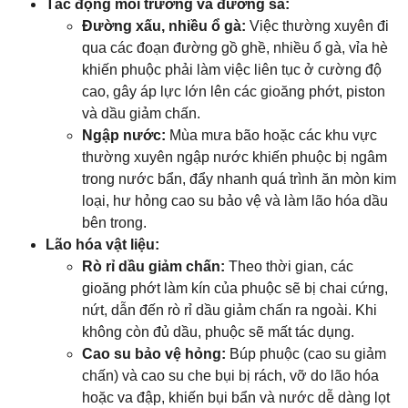
Tác động môi trường và đường sá:
Đường xấu, nhiều ổ gà:
Việc thường xuyên đi
qua các đoạn đường gồ ghề, nhiều ổ gà, vỉa hè
khiến phuộc phải làm việc liên tục ở cường độ
cao, gây áp lực lớn lên các gioăng phớt, piston
và dầu giảm chấn.
Ngập nước:
Mùa mưa bão hoặc các khu vực
thường xuyên ngập nước khiến phuộc bị ngâm
trong nước bẩn, đẩy nhanh quá trình ăn mòn kim
loại, hư hỏng cao su bảo vệ và làm lão hóa dầu
bên trong.
Lão hóa vật liệu:
Rò rỉ dầu giảm chấn:
Theo thời gian, các
gioăng phớt làm kín của phuộc sẽ bị chai cứng,
nứt, dẫn đến rò rỉ dầu giảm chấn ra ngoài. Khi
không còn đủ dầu, phuộc sẽ mất tác dụng.
Cao su bảo vệ hỏng:
Búp phuộc (cao su giảm
chấn) và cao su che bụi bị rách, vỡ do lão hóa
hoặc va đập, khiến bụi bẩn và nước dễ dàng lọt