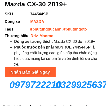
Mazda CX-30 2019+
SKU
744544SP
Dòng xe
MAZDA
Tags
#phutungducanh
,
#phutungoto
Thương hiệu:
Driv
,
Monroe
Dòng xe tương thích:
Mazda CX-30 đời 2019+
Phuộc trước bên phải MONROE 744544SP
là
phụ tùng chất lượng cao, giúp hấp thụ chấn động
hiệu quả, mang lại sự êm ái và ổn định tối ưu cho
xe.
Nhận Báo Giá Ngay
0979722210
032992563