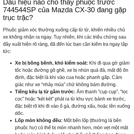
Dấu hiệu nào cho thấy phuộc trước
744544SP của Mazda CX-30 đang gặp
trục trặc?
Phuộc giảm xóc thường xuống cấp từ từ, khiến nhiều chủ
xe không nhận ra ngay. Tuy nhiên, khi các triệu chứng sau
đây xuất hiện rõ ràng, đã đến lúc bạn cần kiểm tra ngay lập
tức:
Xe bị bồng bềnh, khó kiểm soát:
Khi đi qua gờ giảm
tốc hoặc đường gồ ghề, xe bị nhún quá đà, mất độ ổn
định, đặc biệt là khi vào cua hoặc phanh gấp. Cảm
giác như xe “nhảy múa” chứ không bám đường.
Tiếng kêu lạ từ gầm trước:
Âm thanh “cụp cụp”, “lọc
cọc” hoặc “két két” phát ra từ khu vực bánh xe trước,
đặc biệt rõ khi đi vào ổ gà, đường xấu, hoặc lên xuống
dốc.
Lốp mòn không đều:
Một bên lốp (thường là bên
phuộc hư) có thể bị mòn nhanh hơn, mòn vẹt một mặt