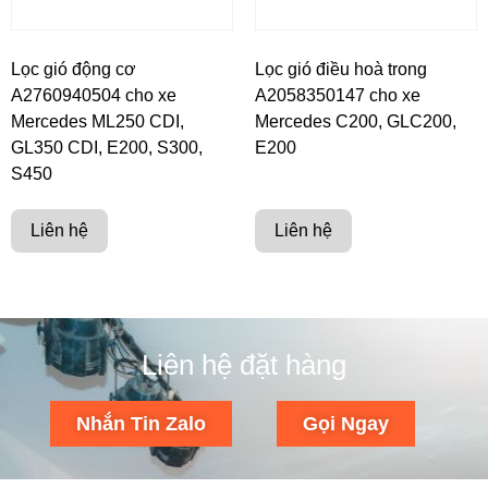
Lọc gió động cơ
Lọc gió điều hoà trong
A2760940504 cho xe
A2058350147 cho xe
Mercedes ML250 CDI,
Mercedes C200, GLC200,
GL350 CDI, E200, S300,
E200
S450
Liên hệ
Liên hệ
Liên hệ đặt hàng
Nhắn Tin Zalo
Gọi Ngay