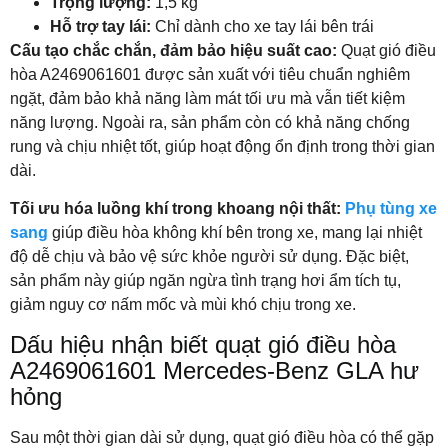
Trọng lượng:
1,5 kg
Hỗ trợ tay lái:
Chỉ dành cho xe tay lái bên trái
Cấu tạo chắc chắn, đảm bảo hiệu suất cao:
Quạt gió điều
hòa A2469061601 được sản xuất với tiêu chuẩn nghiêm
ngặt, đảm bảo khả năng làm mát tối ưu mà vẫn tiết kiệm
năng lượng. Ngoài ra, sản phẩm còn có khả năng chống
rung và chịu nhiệt tốt, giúp hoạt động ổn định trong thời gian
dài.
Tối ưu hóa luồng khí trong khoang nội thất:
Phụ tùng xe
sang
giúp điều hòa không khí bên trong xe, mang lại nhiệt
độ dễ chịu và bảo vệ sức khỏe người sử dụng. Đặc biệt,
sản phẩm này giúp ngăn ngừa tình trạng hơi ẩm tích tụ,
giảm nguy cơ nấm mốc và mùi khó chịu trong xe.
Dấu hiệu nhận biết quạt gió điều hòa
A2469061601 Mercedes-Benz GLA hư
hỏng
Sau một thời gian dài sử dụng, quạt gió điều hòa có thể gặp