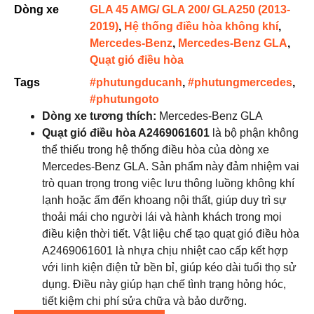
Dòng xe
GLA 45 AMG/ GLA 200/ GLA250 (2013-
2019)
,
Hệ thống điều hòa không khí
,
Mercedes-Benz
,
Mercedes-Benz GLA
,
Quạt gió điều hòa
Tags
#phutungducanh
,
#phutungmercedes
,
#phutungoto
Dòng xe tương thích:
Mercedes-Benz GLA
Quạt gió điều hòa A2469061601
là bộ phận không
thể thiếu trong hệ thống điều hòa của dòng xe
Mercedes-Benz GLA. Sản phẩm này đảm nhiệm vai
trò quan trọng trong việc lưu thông luồng không khí
lạnh hoặc ấm đến khoang nội thất, giúp duy trì sự
thoải mái cho người lái và hành khách trong mọi
điều kiện thời tiết. Vật liệu chế tạo quạt gió điều hòa
A2469061601 là nhựa chịu nhiệt cao cấp kết hợp
với linh kiện điện tử bền bỉ, giúp kéo dài tuổi thọ sử
dụng. Điều này giúp hạn chế tình trạng hỏng hóc,
tiết kiệm chi phí sửa chữa và bảo dưỡng.