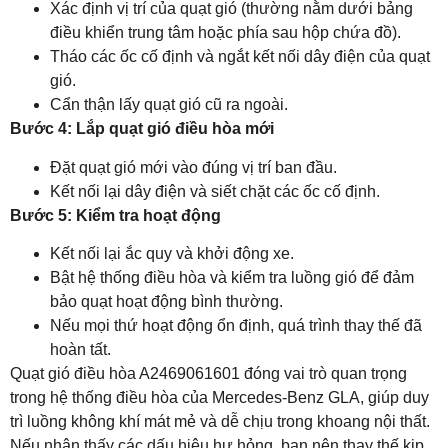
Xác định vị trí của quạt gió (thường nằm dưới bảng
điều khiển trung tâm hoặc phía sau hộp chứa đồ).
Tháo các ốc cố định và ngắt kết nối dây điện của quạt
gió.
Cẩn thận lấy quạt gió cũ ra ngoài.
Bước 4: Lắp quạt gió điều hòa mới
Đặt quạt gió mới vào đúng vị trí ban đầu.
Kết nối lại dây điện và siết chặt các ốc cố định.
Bước 5: Kiểm tra hoạt động
Kết nối lại ắc quy và khởi động xe.
Bật hệ thống điều hòa và kiểm tra luồng gió để đảm
bảo quạt hoạt động bình thường.
Nếu mọi thứ hoạt động ổn định, quá trình thay thế đã
hoàn tất.
Quạt gió điều hòa A2469061601 đóng vai trò quan trọng
trong hệ thống điều hòa của Mercedes-Benz GLA, giúp duy
trì luồng không khí mát mẻ và dễ chịu trong khoang nội thất.
Nếu nhận thấy các dấu hiệu hư hỏng, bạn nên thay thế kịp