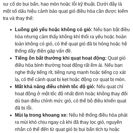
sự cố do bụi bẩn, hao mòn hoặc lỗi kỹ thuật. Dưới đây là
một số dấu hiệu cảnh báo quạt gió điều hòa cần được kiểm
tra và thay thế:
Luồng gió yếu hoặc không có gió:
Nếu bạn bật điều
hòa nhưng cảm thấy không khí thổi ra yếu hoặc hoàn
toàn không có gió, có thể quạt gió đã bị hỏng hoặc hệ
thống dây điện gặp vấn đề.
Tiếng ồn bất thường khi quạt hoạt động:
Quạt gió
điều hòa bình thường hoạt động rất êm ái. Nếu bạn
nghe thấy tiếng rít, tiếng rung mạnh hoặc tiếng cọ xát
lạ, có thể cánh quạt bị kẹt hoặc động cơ quạt bị mòn.
Mất khả năng điều chỉnh tốc độ gió:
Nếu quạt chỉ
hoạt động ở một tốc độ nhất định hoặc không thay đổi
dù bạn điều chỉnh mức gió, có thể bộ điều khiển quạt
đã bị lỗi.
Mùi lạ trong khoang xe:
Nếu hệ thống điều hòa phát
ra mùi khó chịu ngay cả khi đã thay lọc gió, nguyên
nhân có thể đến từ quạt gió bị bụi bẩn tích tụ hoặc