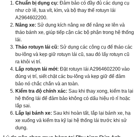
Chuẩn bị dụng cụ:
Đảm bảo có đầy đủ các dụng cụ
như cờ lê, tua vít, kìm, và bộ thay thế rotuyn lái
A2964602200.
Nâng xe:
Sử dụng kích nâng xe để nâng xe lên và
tháo bánh xe, giúp tiếp cận các bộ phận trong hệ thống
lái.
Tháo rotuyn lái cũ:
Sử dụng các công cụ để tháo các
bu-lông và kẹp giữ rotuyn lái cũ, sau đó lấy rotuyn cũ
ra khỏi vị trí.
Lắp rotuyn lái mới:
Đặt rotuyn lái A2964602200 vào
đúng vị trí, siết chặt các bu-lông và kẹp giữ để đảm
bảo nó chắc chắn và an toàn.
Kiểm tra độ chính xác:
Sau khi thay xong, kiểm tra lại
hệ thống lái để đảm bảo không có dấu hiệu rò rỉ hoặc
lắp sai.
Lắp lại bánh xe:
Sau khi hoàn tất, lắp lại bánh xe, hạ
xe xuống và kiểm tra kỹ lại hệ thống lái trước khi sử
dụng.