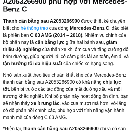
A2053266900 phù hợp với Mercedes-
Benz C
Thanh cân bằng sau A2053266900
được thiết kế chuyên
biệt cho
hệ thống treo
của dòng
Mercedes-Benz C
, đặc biệt
là phiên bản
C 63 AMG (2014 – 2018)
. Nhiệm vụ chính của
bộ phận này là
cân bằng lực
giữa hai bánh sau,
giảm
thiểu độ nghiêng
của thân xe khi ôm cua và tăng cường độ
bám đường, giúp người lái có cảm giác lái an toàn, êm ái và
tận hưởng tối đa hiệu suất
của chiếc xe hạng sang.
Nhờ sản xuất theo tiêu chuẩn khắt khe của Mercedes-Benz,
thanh cân bằng sau A2053266900 có khả năng
chịu lực
tốt
, bền bỉ trước các tác động của mặt đường xấu và môi
trường khắc nghiệt. Khi bộ phận này hoạt động ổn định, bạn
sẽ nhận thấy
xe ít rung lắc
, vào cua mượt mà hơn, vô-lăng
có độ phản hồi chính xác, phù hợp với tính năng vận hành
mạnh mẽ của dòng C 63 AMG.
*Hiện tại,
thanh cân bằng sau A2053266900
chưa có sẵn