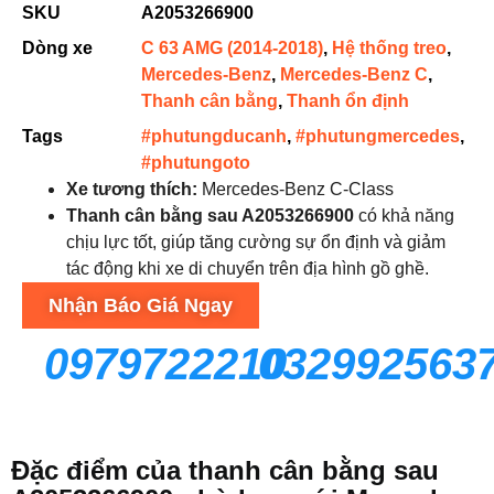
SKU
A2053266900
Dòng xe
C 63 AMG (2014-2018)
,
Hệ thống treo
,
Mercedes-Benz
,
Mercedes-Benz C
,
Thanh cân bằng
,
Thanh ổn định
Tags
#phutungducanh
,
#phutungmercedes
,
#phutungoto
Xe tương thích:
Mercedes-Benz C-Class
Thanh cân bằng sau A2053266900
có khả năng
chịu lực tốt, giúp tăng cường sự ổn định và giảm
tác động khi xe di chuyển trên địa hình gồ ghề.
Nhận Báo Giá Ngay
0979722210
032992563
Đặc điểm của thanh cân bằng sau