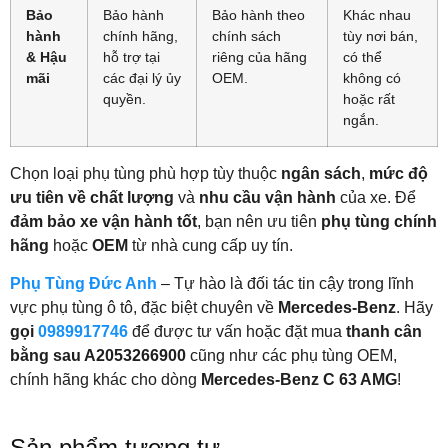
Bảo
Bảo hành
Bảo hành theo
Khác nhau
hành
chính hãng,
chính sách
tùy nơi bán,
& Hậu
hỗ trợ tại
riêng của hãng
có thể
mãi
các đại lý ủy
OEM.
không có
quyền.
hoặc rất
ngắn.
Chọn loại phụ tùng phù hợp tùy thuộc
ngân sách
,
mức độ
ưu tiên về chất lượng
và
nhu cầu vận hành
của xe. Để
đảm bảo xe vận hành tốt
, bạn nên ưu tiên
phụ tùng chính
hãng
hoặc
OEM
từ nhà cung cấp uy tín.
Phụ Tùng Đức Anh
– Tự hào là đối tác tin cậy trong lĩnh
vực phụ tùng ô tô, đặc biệt chuyên về
Mercedes-Benz
. Hãy
gọi
0989917746
để được tư vấn hoặc đặt mua
thanh cân
bằng sau A2053266900
cũng như các phụ tùng OEM,
chính hãng khác cho dòng
Mercedes-Benz C 63 AMG
!
Sản phẩm tương tự