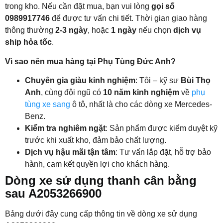
trong kho. Nếu cần đặt mua, bạn vui lòng
gọi số
0989917746
để được tư vấn chi tiết. Thời gian giao hàng
thông thường
2-3 ngày
, hoặc
1 ngày
nếu chọn
dịch vụ
ship hỏa tốc
.
Vì sao nên mua hàng tại Phụ Tùng Đức Anh?
Chuyên gia giàu kinh nghiệm
: Tôi – kỹ sư
Bùi Thọ
Anh
, cùng đội ngũ có
10 năm kinh nghiệm
về
phụ
tùng xe sang
ô tô, nhất là cho các dòng xe Mercedes-
Benz.
Kiểm tra nghiêm ngặt
: Sản phẩm được kiểm duyệt kỹ
trước khi xuất kho, đảm bảo chất lượng.
Dịch vụ hậu mãi tận tâm
: Tư vấn lắp đặt, hỗ trợ bảo
hành, cam kết quyền lợi cho khách hàng.
Dòng xe sử dụng thanh cân bằng
sau A2053266900
Bảng dưới đây cung cấp thông tin về dòng xe sử dụng