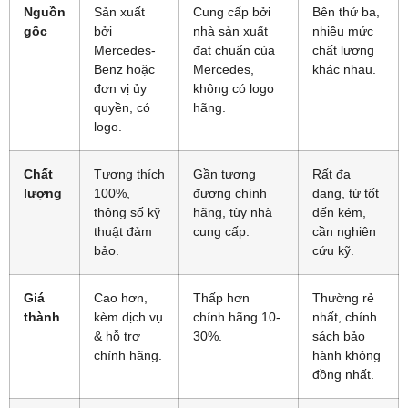
Nguồn
Sản xuất
Cung cấp bởi
Bên thứ ba,
gốc
bởi
nhà sản xuất
nhiều mức
Mercedes-
đạt chuẩn của
chất lượng
Benz hoặc
Mercedes,
khác nhau.
đơn vị ủy
không có logo
quyền, có
hãng.
logo.
Chất
Tương thích
Gần tương
Rất đa
lượng
100%,
đương chính
dạng, từ tốt
thông số kỹ
hãng, tùy nhà
đến kém,
thuật đảm
cung cấp.
cần nghiên
bảo.
cứu kỹ.
Giá
Cao hơn,
Thấp hơn
Thường rẻ
thành
kèm dịch vụ
chính hãng 10-
nhất, chính
& hỗ trợ
30%.
sách bảo
chính hãng.
hành không
đồng nhất.