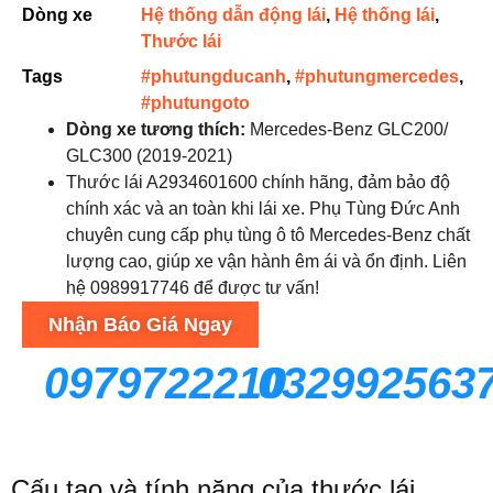
Dòng xe
Hệ thống dẫn động lái
,
Hệ thống lái
,
Thước lái
Tags
#phutungducanh
,
#phutungmercedes
,
#phutungoto
Dòng xe tương thích:
Mercedes-Benz GLC200/
GLC300 (2019-2021)
Thước lái A2934601600 chính hãng, đảm bảo độ
chính xác và an toàn khi lái xe. Phụ Tùng Đức Anh
chuyên cung cấp phụ tùng ô tô Mercedes-Benz chất
lượng cao, giúp xe vận hành êm ái và ổn định. Liên
hệ 0989917746 để được tư vấn!
Nhận Báo Giá Ngay
0979722210
032992563
Cấu tạo và tính năng của thước lái